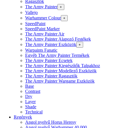
Ragasztók
The Army Painter
+
Vallejo
Warhammer Colour
+
SpeedPaint
SpeedPaint Marker
The Army Painter Air
The Army Painter Alapozó Festékek
The Army Painter Eszközök
+
Warpaints Fanatic
Egyéb The Army Painter Termékek
The Army Painter Ecsetek
The Army Painter Kiegészítők Talpakhoz
The Army Painter Modellező Eszközök
The Army Painter Ragasztók
The Army Painter Wargame Eszközök
Base
Contrast
Dry
Layer
Shade
Technical
Regények
Angol nyelvű Horus Heresy
Angol nyelvű Warhammer 40.000