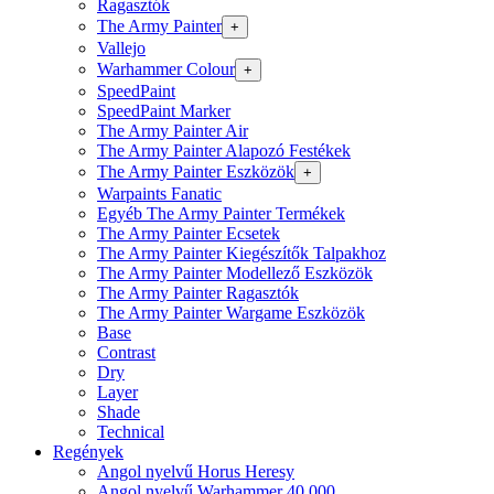
Ragasztók
The Army Painter
+
Vallejo
Warhammer Colour
+
SpeedPaint
SpeedPaint Marker
The Army Painter Air
The Army Painter Alapozó Festékek
The Army Painter Eszközök
+
Warpaints Fanatic
Egyéb The Army Painter Termékek
The Army Painter Ecsetek
The Army Painter Kiegészítők Talpakhoz
The Army Painter Modellező Eszközök
The Army Painter Ragasztók
The Army Painter Wargame Eszközök
Base
Contrast
Dry
Layer
Shade
Technical
Regények
Angol nyelvű Horus Heresy
Angol nyelvű Warhammer 40.000