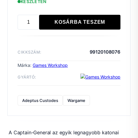
KÉSZLETEN
KOSÁRBA TESZEM
ADEPTUS
CUSTODES:
TRAJANN
VALORIS
99120108076
CIKKSZÁM:
mennyiség
Márka:
Games Workshop
GYÁRTÓ:
Adeptus Custodes
Wargame
A Captain-General az egyik legnagyobb katonai