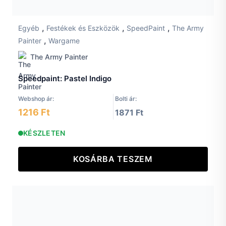
,
,
,
Egyéb
Festékek és Eszközök
SpeedPaint
The Army
,
Painter
Wargame
The Army Painter
Speedpaint: Pastel Indigo
Webshop ár:
Bolti ár:
1216 Ft
1871 Ft
KÉSZLETEN
KOSÁRBA TESZEM