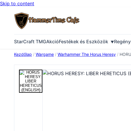
Skip to content
StarCraft TMG
Akció
Festékek és Eszközök
Regény
Kezdőlap
/
Wargame
/
Warhammer The Horus Heresy
/
HORUS