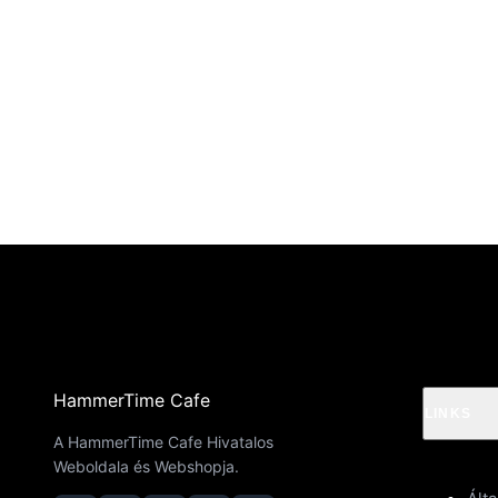
HammerTime Cafe
LINKS
A HammerTime Cafe Hivatalos
Weboldala és Webshopja.