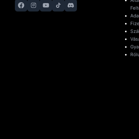
Ált
Felt
Ada
Fize
Szál
Vásá
Gya
Ról