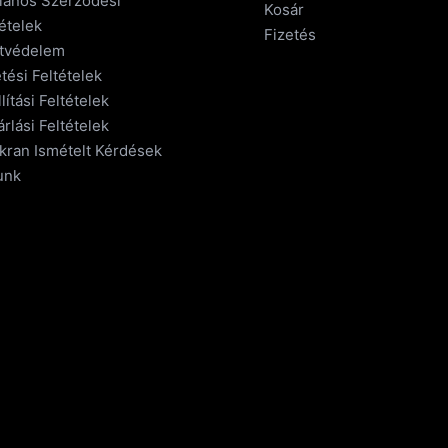
alános Szerződési
Kosár
ételek
Fizetés
tvédelem
tési Feltételek
lítási Feltételek
rlási Feltételek
kran Ismételt Kérdések
unk