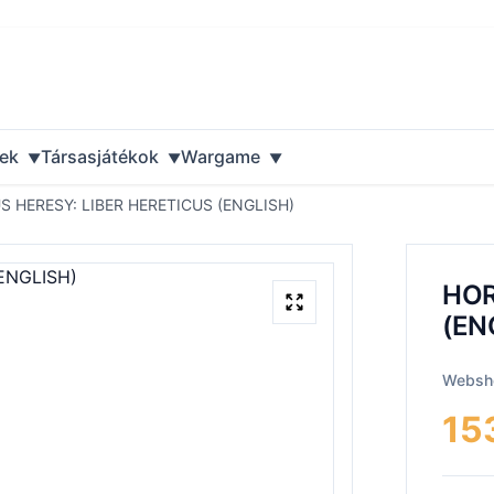
ek
Társasjátékok
Wargame
 HERESY: LIBER HERETICUS (ENGLISH)
HOR
(EN
Websho
15