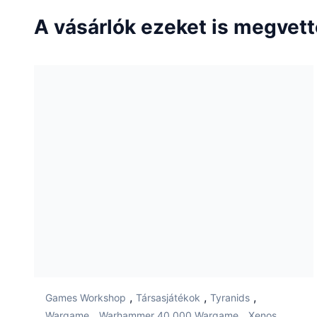
A vásárlók ezeket is megvet
,
,
,
Games Workshop
Társasjátékok
Tyranids
,
,
Wargame
Warhammer 40.000 Wargame
Xenos