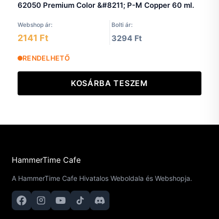
62050 Premium Color &#8211; P-M Copper 60 ml.
Webshop ár:
Bolti ár:
2141 Ft
3294 Ft
RENDELHETŐ
KOSÁRBA TESZEM
HammerTime Cafe
A HammerTime Cafe Hivatalos Weboldala és Webshopja.