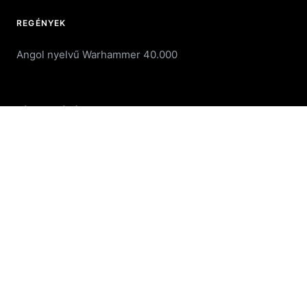
REGÉNYEK
Angol nyelvű Warhammer 40.000
TÁRSASJÁTÉKOK
Blood Bowl
Games Workshop
Wolfenstein Board Game
World of Tanks: The Card Game
WARGAME
Kiegészitők
Mystery Box