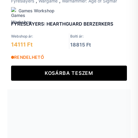
,
,
Fyreslayers
Wargame
Warhammer: Age of Sigmar
Games Workshop
FYRESLAYERS: HEARTHGUARD BERZERKERS
Webshop ár:
Bolti ár:
14111 Ft
18815 Ft
RENDELHETŐ
KOSÁRBA TESZEM