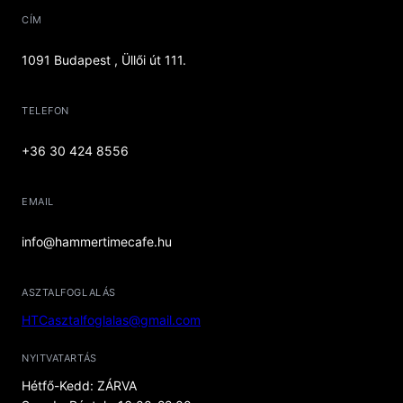
CÍM
1091 Budapest , Üllői út 111.
TELEFON
+36 30 424 8556
EMAIL
info@hammertimecafe.hu
ASZTALFOGLALÁS
HTCasztalfoglalas@gmail.com
NYITVATARTÁS
Hétfő-Kedd: ZÁRVA