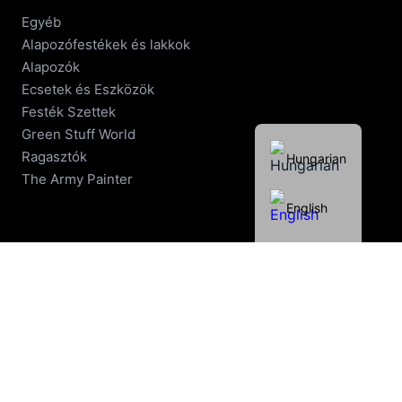
Egyéb
Alapozófestékek és lakkok
Alapozók
Ecsetek és Eszközök
Festék Szettek
Green Stuff World
Ragasztók
Hungarian
The Army Painter
English
REGÉNYEK
Angol nyelvű Warhammer 40.000
TÁRSASJÁTÉKOK