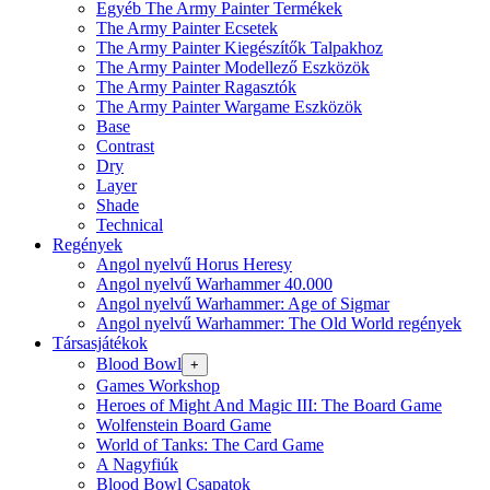
Egyéb The Army Painter Termékek
The Army Painter Ecsetek
The Army Painter Kiegészítők Talpakhoz
The Army Painter Modellező Eszközök
The Army Painter Ragasztók
The Army Painter Wargame Eszközök
Base
Contrast
Dry
Layer
Shade
Technical
Regények
Angol nyelvű Horus Heresy
Angol nyelvű Warhammer 40.000
Angol nyelvű Warhammer: Age of Sigmar
Angol nyelvű Warhammer: The Old World regények
Társasjátékok
Blood Bowl
+
Games Workshop
Heroes of Might And Magic III: The Board Game
Wolfenstein Board Game
World of Tanks: The Card Game
A Nagyfiúk
Blood Bowl Csapatok