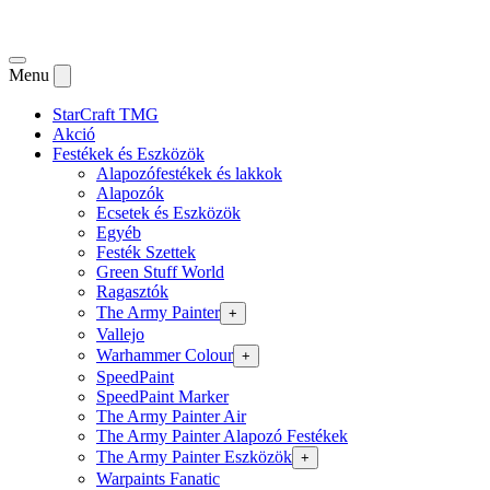
Menu
StarCraft TMG
Akció
Festékek és Eszközök
Alapozófestékek és lakkok
Alapozók
Ecsetek és Eszközök
Egyéb
Festék Szettek
Green Stuff World
Ragasztók
The Army Painter
+
Vallejo
Warhammer Colour
+
SpeedPaint
SpeedPaint Marker
The Army Painter Air
The Army Painter Alapozó Festékek
The Army Painter Eszközök
+
Warpaints Fanatic