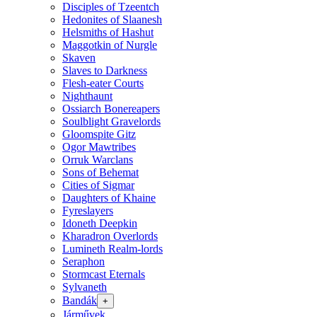
Disciples of Tzeentch
Hedonites of Slaanesh
Helsmiths of Hashut
Maggotkin of Nurgle
Skaven
Slaves to Darkness
Flesh-eater Courts
Nighthaunt
Ossiarch Bonereapers
Soulblight Gravelords
Gloomspite Gitz
Ogor Mawtribes
Orruk Warclans
Sons of Behemat
Cities of Sigmar
Daughters of Khaine
Fyreslayers
Idoneth Deepkin
Kharadron Overlords
Lumineth Realm-lords
Seraphon
Stormcast Eternals
Sylvaneth
Bandák
+
Járművek