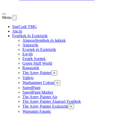
Menu
StarCraft TMG
Akció
Festékek és Eszközök
Alapozófestékek és lakkok
Alapozók
Ecsetek és Eszközök
Egyéb
Festék Szettek
Green Stuff World
Ragasztók
The Army Painter
+
Vallejo
Warhammer Colour
+
SpeedPaint
SpeedPaint Marker
The Army Painter Air
The Army Painter Alapozó Festékek
The Army Painter Eszközök
+
Warpaints Fanatic