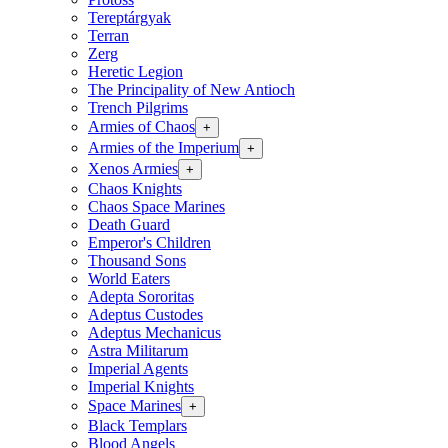
Tereptárgyak
Terran
Zerg
Heretic Legion
The Principality of New Antioch
Trench Pilgrims
Armies of Chaos
+
Armies of the Imperium
+
Xenos Armies
+
Chaos Knights
Chaos Space Marines
Death Guard
Emperor's Children
Thousand Sons
World Eaters
Adepta Sororitas
Adeptus Custodes
Adeptus Mechanicus
Astra Militarum
Imperial Agents
Imperial Knights
Space Marines
+
Black Templars
Blood Angels