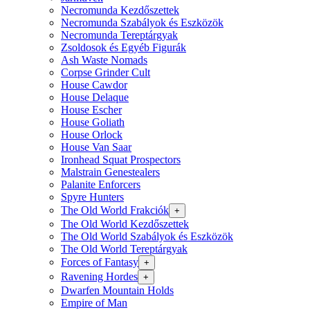
Necromunda Kezdőszettek
Necromunda Szabályok és Eszközök
Necromunda Tereptárgyak
Zsoldosok és Egyéb Figurák
Ash Waste Nomads
Corpse Grinder Cult
House Cawdor
House Delaque
House Escher
House Goliath
House Orlock
House Van Saar
Ironhead Squat Prospectors
Malstrain Genestealers
Palanite Enforcers
Spyre Hunters
The Old World Frakciók
+
The Old World Kezdőszettek
The Old World Szabályok és Eszközök
The Old World Tereptárgyak
Forces of Fantasy
+
Ravening Hordes
+
Dwarfen Mountain Holds
Empire of Man