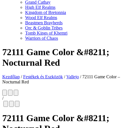
Grand Cathay
High Elf Realms
Kingdom of Bretonnia
Wood Elf Realms
Beastmen Brayherds
Orc & Goblin Tribes
Tomb Kings of Khemri
Warriors of Chaos
72111 Game Color &#8211;
Nocturnal Red
Kezdőlap
/
Festékek és Eszközök
/
Vallejo
/
72111 Game Color –
Nocturnal Red
/
72111 Game Color &#8211;