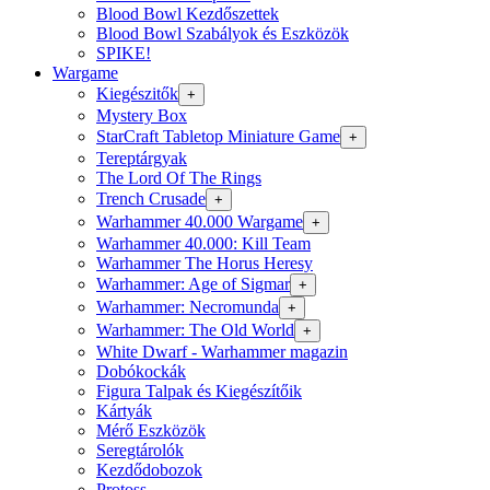
Blood Bowl Kezdőszettek
Blood Bowl Szabályok és Eszközök
SPIKE!
Wargame
Kiegészitők
+
Mystery Box
StarCraft Tabletop Miniature Game
+
Tereptárgyak
The Lord Of The Rings
Trench Crusade
+
Warhammer 40.000 Wargame
+
Warhammer 40.000: Kill Team
Warhammer The Horus Heresy
Warhammer: Age of Sigmar
+
Warhammer: Necromunda
+
Warhammer: The Old World
+
White Dwarf - Warhammer magazin
Dobókockák
Figura Talpak és Kiegészítőik
Kártyák
Mérő Eszközök
Seregtárolók
Kezdődobozok
Protoss