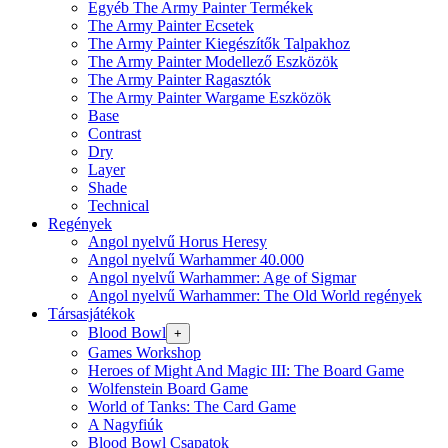
Egyéb The Army Painter Termékek
The Army Painter Ecsetek
The Army Painter Kiegészítők Talpakhoz
The Army Painter Modellező Eszközök
The Army Painter Ragasztók
The Army Painter Wargame Eszközök
Base
Contrast
Dry
Layer
Shade
Technical
Regények
Angol nyelvű Horus Heresy
Angol nyelvű Warhammer 40.000
Angol nyelvű Warhammer: Age of Sigmar
Angol nyelvű Warhammer: The Old World regények
Társasjátékok
Blood Bowl
+
Games Workshop
Heroes of Might And Magic III: The Board Game
Wolfenstein Board Game
World of Tanks: The Card Game
A Nagyfiúk
Blood Bowl Csapatok