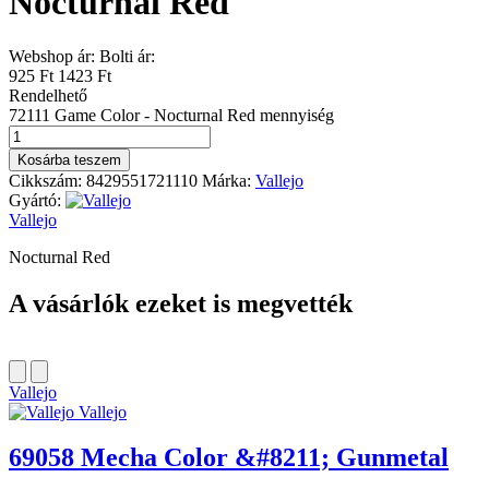
Nocturnal Red
Webshop ár:
Bolti ár:
925 Ft
1423 Ft
Rendelhető
72111 Game Color - Nocturnal Red mennyiség
Kosárba teszem
Cikkszám:
8429551721110
Márka:
Vallejo
Gyártó:
Vallejo
Nocturnal Red
A vásárlók ezeket is megvették
Vallejo
Vallejo
69058 Mecha Color &#8211; Gunmetal