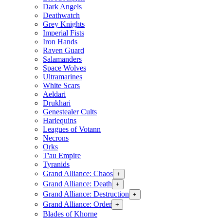
Dark Angels
Deathwatch
Grey Knights
Imperial Fists
Iron Hands
Raven Guard
Salamanders
Space Wolves
Ultramarines
White Scars
Aeldari
Drukhari
Genestealer Cults
Harlequins
Leagues of Votann
Necrons
Orks
T'au Empire
Tyranids
Grand Alliance: Chaos
+
Grand Alliance: Death
+
Grand Alliance: Destruction
+
Grand Alliance: Order
+
Blades of Khorne