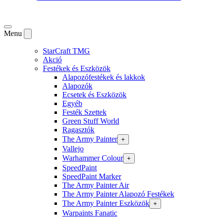
Menu
StarCraft TMG
Akció
Festékek és Eszközök
Alapozófestékek és lakkok
Alapozók
Ecsetek és Eszközök
Egyéb
Festék Szettek
Green Stuff World
Ragasztók
The Army Painter
+
Vallejo
Warhammer Colour
+
SpeedPaint
SpeedPaint Marker
The Army Painter Air
The Army Painter Alapozó Festékek
The Army Painter Eszközök
+
Warpaints Fanatic