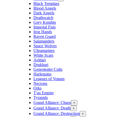
Black Templars
Blood Angels
Dark Angels
Deathwatch
Grey Knights
Imperial Fists
Iron Hands
Raven Guard
Salamanders
Space Wolves
Ultramarines
White Scars
Aeldari
Drukhari
Genestealer Cults
Harlequins
Leagues of Votann
Necrons
Orks
T'au Empire
Tyranids
Grand Alliance: Chaos
+
Grand Alliance: Death
+
Grand Alliance: Destruction
+