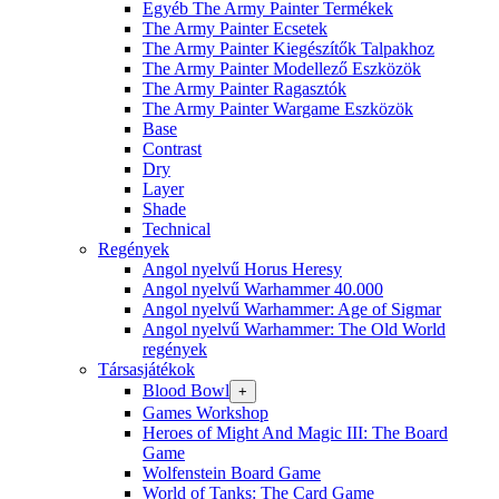
Egyéb The Army Painter Termékek
The Army Painter Ecsetek
The Army Painter Kiegészítők Talpakhoz
The Army Painter Modellező Eszközök
The Army Painter Ragasztók
The Army Painter Wargame Eszközök
Base
Contrast
Dry
Layer
Shade
Technical
Regények
Angol nyelvű Horus Heresy
Angol nyelvű Warhammer 40.000
Angol nyelvű Warhammer: Age of Sigmar
Angol nyelvű Warhammer: The Old World
regények
Társasjátékok
Blood Bowl
+
Games Workshop
Heroes of Might And Magic III: The Board
Game
Wolfenstein Board Game
World of Tanks: The Card Game