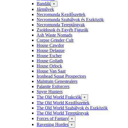
Bandák
+
Járművek
Necromunda Kezdőszettek
Necromunda Szabályok és Eszközök
Necromunda Tereptárgyak
Zsoldosok és Egyéb Figurák
Ash Waste Nomads
Corpse Grinder Cult
House Cawdor
House Delaque
House Escher
House Goliath
House Orlock
House Van Saar
Ironhead Squat Prospectors
Malstrain Genestealers
Palanite Enforcers
Spyre Hunters
The Old World Frakciók
+
The Old World Kezdőszettek
The Old World Szabályok és Eszközök
The Old World Tereptárgyak
Forces of Fantasy
+
Ravening Hordes
+