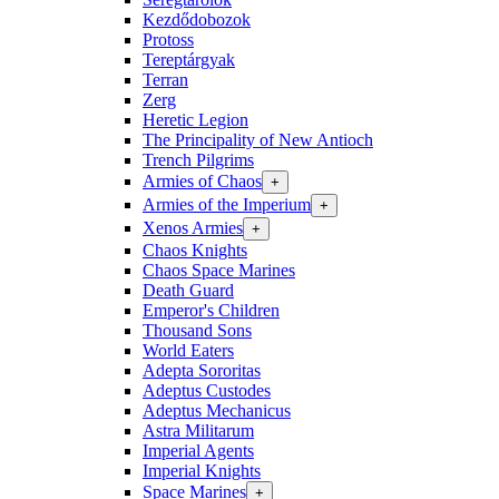
Kezdődobozok
Protoss
Tereptárgyak
Terran
Zerg
Heretic Legion
The Principality of New Antioch
Trench Pilgrims
Armies of Chaos
+
Armies of the Imperium
+
Xenos Armies
+
Chaos Knights
Chaos Space Marines
Death Guard
Emperor's Children
Thousand Sons
World Eaters
Adepta Sororitas
Adeptus Custodes
Adeptus Mechanicus
Astra Militarum
Imperial Agents
Imperial Knights
Space Marines
+