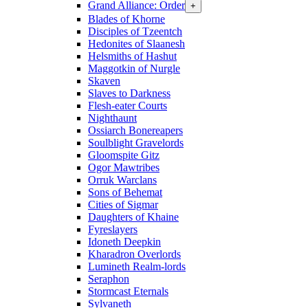
Grand Alliance: Order
+
Blades of Khorne
Disciples of Tzeentch
Hedonites of Slaanesh
Helsmiths of Hashut
Maggotkin of Nurgle
Skaven
Slaves to Darkness
Flesh-eater Courts
Nighthaunt
Ossiarch Bonereapers
Soulblight Gravelords
Gloomspite Gitz
Ogor Mawtribes
Orruk Warclans
Sons of Behemat
Cities of Sigmar
Daughters of Khaine
Fyreslayers
Idoneth Deepkin
Kharadron Overlords
Lumineth Realm-lords
Seraphon
Stormcast Eternals
Sylvaneth