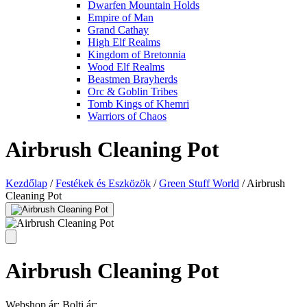
Dwarfen Mountain Holds
Empire of Man
Grand Cathay
High Elf Realms
Kingdom of Bretonnia
Wood Elf Realms
Beastmen Brayherds
Orc & Goblin Tribes
Tomb Kings of Khemri
Warriors of Chaos
Airbrush Cleaning Pot
Kezdőlap
/
Festékek és Eszközök
/
Green Stuff World
/
Airbrush
Cleaning Pot
Airbrush Cleaning Pot
Webshop ár:
Bolti ár: