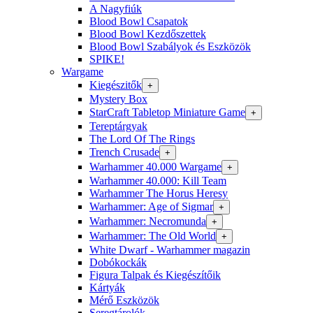
A Nagyfiúk
Blood Bowl Csapatok
Blood Bowl Kezdőszettek
Blood Bowl Szabályok és Eszközök
SPIKE!
Wargame
Kiegészitők
+
Mystery Box
StarCraft Tabletop Miniature Game
+
Tereptárgyak
The Lord Of The Rings
Trench Crusade
+
Warhammer 40.000 Wargame
+
Warhammer 40.000: Kill Team
Warhammer The Horus Heresy
Warhammer: Age of Sigmar
+
Warhammer: Necromunda
+
Warhammer: The Old World
+
White Dwarf - Warhammer magazin
Dobókockák
Figura Talpak és Kiegészítőik
Kártyák
Mérő Eszközök
Seregtárolók