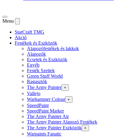
Menu
StarCraft TMG
Akció
Festékek és Eszközök
Alapozófestékek és lakkok
Alapozók
Ecsetek és Eszközök
Egyéb
Festék Szettek
Green Stuff World
Ragasztók
The Army Painter
+
Vallejo
Warhammer Colour
+
SpeedPaint
SpeedPaint Marker
The Army Painter Air
The Army Painter Alapozó Festékek
The Army Painter Eszközök
+
Warpaints Fanatic