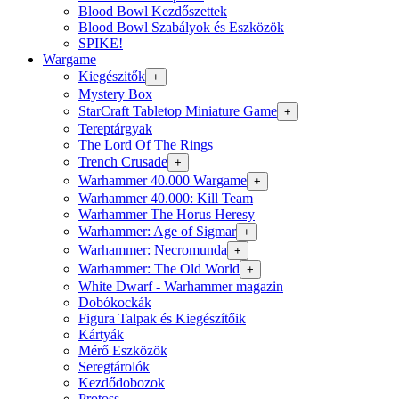
Blood Bowl Kezdőszettek
Blood Bowl Szabályok és Eszközök
SPIKE!
Wargame
Kiegészitők
+
Mystery Box
StarCraft Tabletop Miniature Game
+
Tereptárgyak
The Lord Of The Rings
Trench Crusade
+
Warhammer 40.000 Wargame
+
Warhammer 40.000: Kill Team
Warhammer The Horus Heresy
Warhammer: Age of Sigmar
+
Warhammer: Necromunda
+
Warhammer: The Old World
+
White Dwarf - Warhammer magazin
Dobókockák
Figura Talpak és Kiegészítőik
Kártyák
Mérő Eszközök
Seregtárolók
Kezdődobozok
Protoss