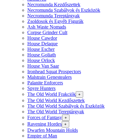
Necromunda Kezdőszettek
Necromunda Szabályok és Eszközök
Necromunda Tereptárgyak
Zsoldosok és Egyéb Figurák
Ash Waste Nomads
Corpse Grinder Cult
House Cawdor
House Delaque
House Escher
House Goliath
House Orlock
House Van Saar
Ironhead Squat Prospectors
Malstrain Genestealers
Palanite Enforcers
Spyre Hunters
The Old World Frakciók
+
The Old World Kezdőszettek
The Old World Szabályok és Eszközök
The Old World Tereptárgyak
Forces of Fantasy
+
Ravening Hordes
+
Dwarfen Mountain Holds
Empire of Man