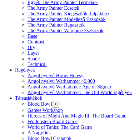
Egyéb The Army Painter Termékek
The Army Painter Ecsetek
The Army Painter Kiegészítők Talpakhoz
The Army Painter Modellező Eszközök
The Army Painter Ragasztók
The Army Painter Wargame Eszközök
Base
Contrast
Dry
Layer
Shade
Technical
Regények
Angol nyelvű Horus Heresy
Angol nyelvű Warhammer 40.000
Angol nyelvű Warhammer: Age of Sigmar
Angol nyelvű Warhammer: The Old World regények
Társasjátékok
Blood Bowl
+
Games Workshop
Heroes of Might And Magic III: The Board Game
Wolfenstein Board Game
World of Tanks: The Card Game
A Nagyfiúk
Blood Bowl Csapatok