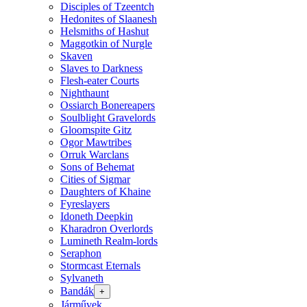
Disciples of Tzeentch
Hedonites of Slaanesh
Helsmiths of Hashut
Maggotkin of Nurgle
Skaven
Slaves to Darkness
Flesh-eater Courts
Nighthaunt
Ossiarch Bonereapers
Soulblight Gravelords
Gloomspite Gitz
Ogor Mawtribes
Orruk Warclans
Sons of Behemat
Cities of Sigmar
Daughters of Khaine
Fyreslayers
Idoneth Deepkin
Kharadron Overlords
Lumineth Realm-lords
Seraphon
Stormcast Eternals
Sylvaneth
Bandák
+
Járművek