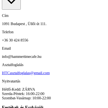
Cím
1091 Budapest , Üllői út 111.
Telefon
+36 30 424 8556
Email
info@hammertimecafe.hu
Asztalfoglalás
HTCasztalfoglalas@gmail.com
Nyitvatartás
Hétfő-Kedd: ZÁRVA
Szerda-Péntek: 16:00-22:00
Szombat-Vasárnap: 10:00-22:00
Festékek és Eszközök