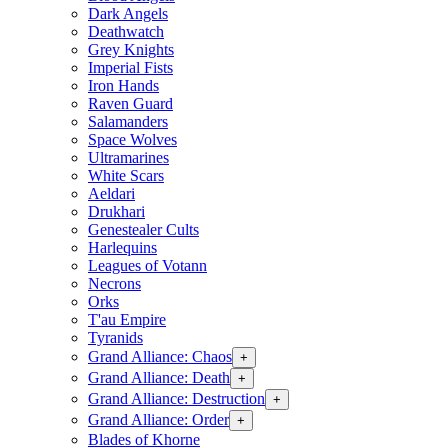
Dark Angels
Deathwatch
Grey Knights
Imperial Fists
Iron Hands
Raven Guard
Salamanders
Space Wolves
Ultramarines
White Scars
Aeldari
Drukhari
Genestealer Cults
Harlequins
Leagues of Votann
Necrons
Orks
T'au Empire
Tyranids
Grand Alliance: Chaos
+
Grand Alliance: Death
+
Grand Alliance: Destruction
+
Grand Alliance: Order
+
Blades of Khorne