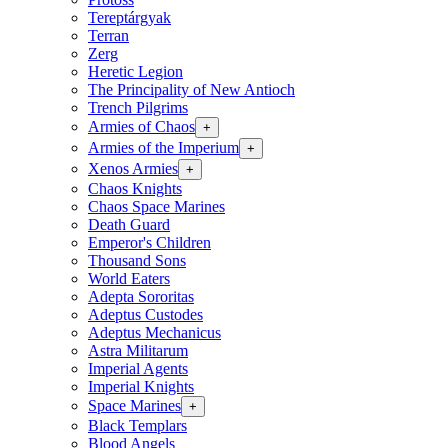
Tereptárgyak
Terran
Zerg
Heretic Legion
The Principality of New Antioch
Trench Pilgrims
Armies of Chaos
+
Armies of the Imperium
+
Xenos Armies
+
Chaos Knights
Chaos Space Marines
Death Guard
Emperor's Children
Thousand Sons
World Eaters
Adepta Sororitas
Adeptus Custodes
Adeptus Mechanicus
Astra Militarum
Imperial Agents
Imperial Knights
Space Marines
+
Black Templars
Blood Angels