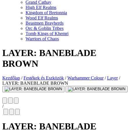
Grand Cathay
High Elf Realms
Kingdom of Bretonnia
Wood Elf Realms
Beastmen Brayherds
Orc & Goblin Tribes
Tomb Kings of Khemri
Warriors of Chaos
LAYER: BANEBLADE
BROWN
Kezdőlap
/
Festékek és Eszközök
/
Warhammer Colour
/
Layer
/
LAYER: BANEBLADE BROWN
/
LAYER: BANEBLADE