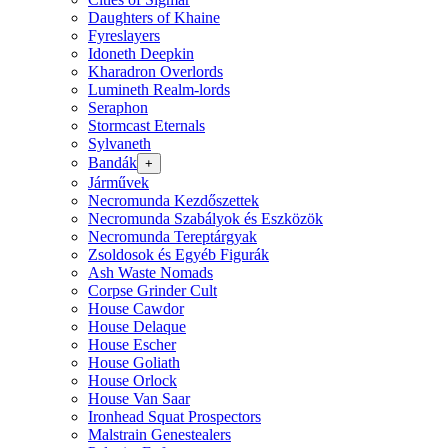
Daughters of Khaine
Fyreslayers
Idoneth Deepkin
Kharadron Overlords
Lumineth Realm-lords
Seraphon
Stormcast Eternals
Sylvaneth
Bandák
+
Járművek
Necromunda Kezdőszettek
Necromunda Szabályok és Eszközök
Necromunda Tereptárgyak
Zsoldosok és Egyéb Figurák
Ash Waste Nomads
Corpse Grinder Cult
House Cawdor
House Delaque
House Escher
House Goliath
House Orlock
House Van Saar
Ironhead Squat Prospectors
Malstrain Genestealers