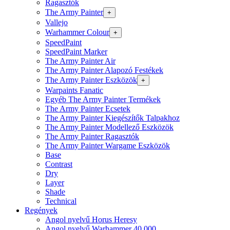
Ragasztók
The Army Painter
+
Vallejo
Warhammer Colour
+
SpeedPaint
SpeedPaint Marker
The Army Painter Air
The Army Painter Alapozó Festékek
The Army Painter Eszközök
+
Warpaints Fanatic
Egyéb The Army Painter Termékek
The Army Painter Ecsetek
The Army Painter Kiegészítők Talpakhoz
The Army Painter Modellező Eszközök
The Army Painter Ragasztók
The Army Painter Wargame Eszközök
Base
Contrast
Dry
Layer
Shade
Technical
Regények
Angol nyelvű Horus Heresy
Angol nyelvű Warhammer 40.000