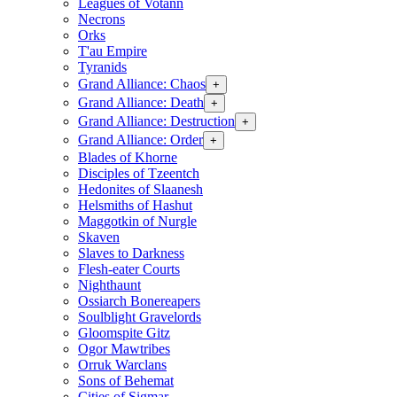
Leagues of Votann
Necrons
Orks
T'au Empire
Tyranids
Grand Alliance: Chaos
+
Grand Alliance: Death
+
Grand Alliance: Destruction
+
Grand Alliance: Order
+
Blades of Khorne
Disciples of Tzeentch
Hedonites of Slaanesh
Helsmiths of Hashut
Maggotkin of Nurgle
Skaven
Slaves to Darkness
Flesh-eater Courts
Nighthaunt
Ossiarch Bonereapers
Soulblight Gravelords
Gloomspite Gitz
Ogor Mawtribes
Orruk Warclans
Sons of Behemat
Cities of Sigmar