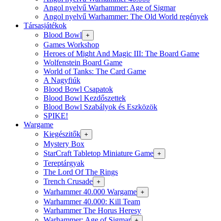
Angol nyelvű Warhammer: Age of Sigmar
Angol nyelvű Warhammer: The Old World regények
Társasjátékok
Blood Bowl
+
Games Workshop
Heroes of Might And Magic III: The Board Game
Wolfenstein Board Game
World of Tanks: The Card Game
A Nagyfiúk
Blood Bowl Csapatok
Blood Bowl Kezdőszettek
Blood Bowl Szabályok és Eszközök
SPIKE!
Wargame
Kiegészitők
+
Mystery Box
StarCraft Tabletop Miniature Game
+
Tereptárgyak
The Lord Of The Rings
Trench Crusade
+
Warhammer 40.000 Wargame
+
Warhammer 40.000: Kill Team
Warhammer The Horus Heresy
Warhammer: Age of Sigmar
+