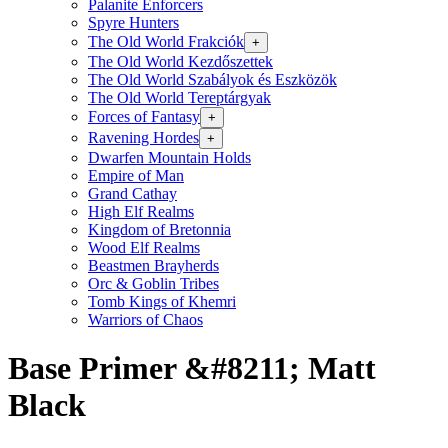
Palanite Enforcers
Spyre Hunters
The Old World Frakciók
+
The Old World Kezdőszettek
The Old World Szabályok és Eszközök
The Old World Tereptárgyak
Forces of Fantasy
+
Ravening Hordes
+
Dwarfen Mountain Holds
Empire of Man
Grand Cathay
High Elf Realms
Kingdom of Bretonnia
Wood Elf Realms
Beastmen Brayherds
Orc & Goblin Tribes
Tomb Kings of Khemri
Warriors of Chaos
Base Primer &#8211; Matt
Black