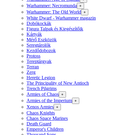
Warhammer: Necromunda
+
Warhammer: The Old World
+
White Dwarf - Warhammer magazin
Dobókockák
Figura Talpak és Kiegészítőik
Kártyák
Mérő Eszközök
Seregtárolók
Kezdődobozok
Protoss
Tereptárgyak
Terran
Zerg
Heretic Legion
The Principality of New Antioch
Trench Pilgrims
Armies of Chaos
+
Armies of the Imperium
+
Xenos Armies
+
Chaos Knights
Chaos Space Marines
Death Guard
Emperor's Children
Thousand Sons