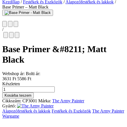
Kezdőlap
/
Festékek és Eszközök
/
Alapozófestékek és lakkok
/
Base Primer – Matt Black
/
Base Primer &#8211; Matt
Black
Webshop ár:
Bolti ár:
3631 Ft
5586 Ft
Készleten
Base
Primer
Kosárba teszem
-
Cikkszám:
CP3001
Márka:
The Army Painter
Matt
Gyártó:
Black
Alapozófestékek és lakkok
Festékek és Eszközök
The Army Painter
mennyiség
Wargame