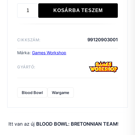
KOSÁRBA TESZEM
BLOOD
BOWL:
BRETONNIAN
TEAM
99120903001
CIKKSZÁM:
mennyiség
Márka:
Games Workshop
GYÁRTÓ:
Blood Bowl
Wargame
Itt van az új
BLOOD BOWL: BRETONNIAN TEAM
!