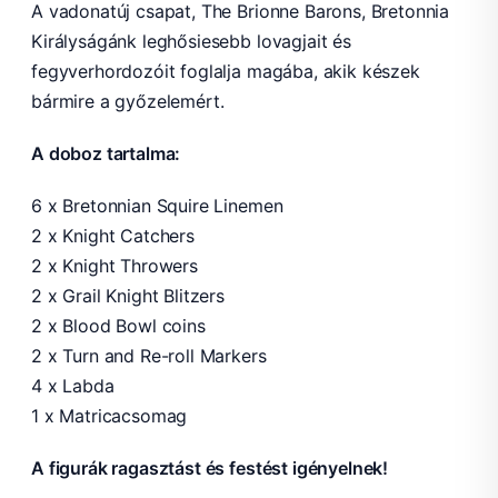
A vadonatúj csapat, The Brionne Barons, Bretonnia
Királyságánk leghősiesebb lovagjait és
fegyverhordozóit foglalja magába, akik készek
bármire a győzelemért.
A doboz tartalma:
6 x Bretonnian Squire Linemen
2 x Knight Catchers
2 x Knight Throwers
2 x Grail Knight Blitzers
2 x Blood Bowl coins
2 x Turn and Re-roll Markers
4 x Labda
1 x Matricacsomag
A figurák ragasztást és festést igényelnek!