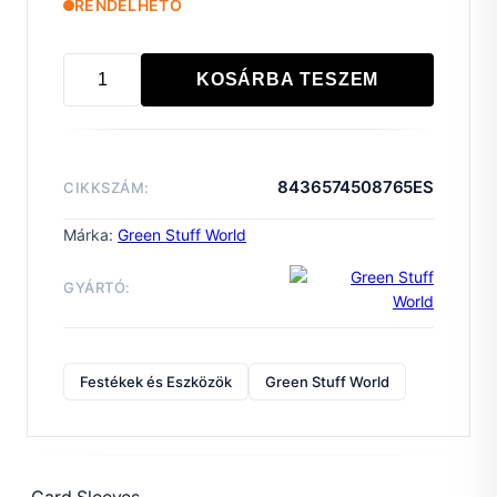
RENDELHETŐ
KOSÁRBA TESZEM
Card
Sleeves
-
Mini
8436574508765ES
CIKKSZÁM:
European
44x68mm
Márka:
Green Stuff World
mennyiség
GYÁRTÓ:
Festékek és Eszközök
Green Stuff World