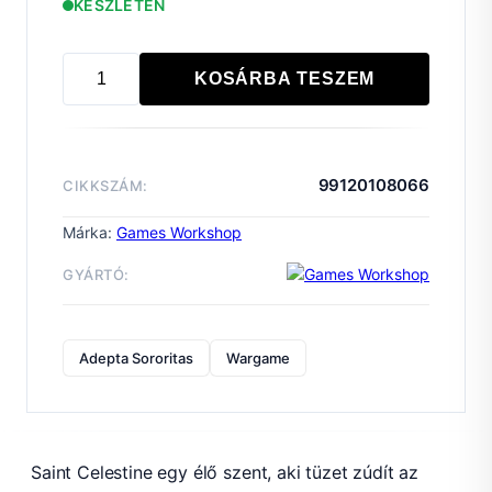
KÉSZLETEN
KOSÁRBA TESZEM
ADEPTA
SORORITAS:
CELESTINE
THE
99120108066
CIKKSZÁM:
LIVING
SAINT
Márka:
Games Workshop
mennyiség
GYÁRTÓ:
Adepta Sororitas
Wargame
Saint Celestine egy élő szent, aki tüzet zúdít az