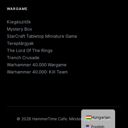
WARGAME
Kiegészitők
Mystery Box
StarCraft Tabletop Miniature Game
Tereptárgyak
The Lord Of The Rings
Trench Crusade
Warhammer 40.000 Wargame
Warhammer 40.000: Kill Team
Hungarian
© 2026 HammerTime Cafe. Minden jog fenntartva.
English