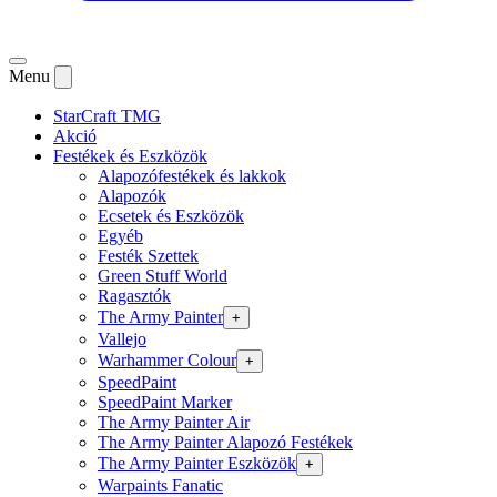
Menu
StarCraft TMG
Akció
Festékek és Eszközök
Alapozófestékek és lakkok
Alapozók
Ecsetek és Eszközök
Egyéb
Festék Szettek
Green Stuff World
Ragasztók
The Army Painter
+
Vallejo
Warhammer Colour
+
SpeedPaint
SpeedPaint Marker
The Army Painter Air
The Army Painter Alapozó Festékek
The Army Painter Eszközök
+
Warpaints Fanatic