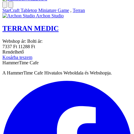
StarCraft Tabletop Miniature Game
,
Terran
Archon Studio
TERRAN MEDIC
Webshop ár:
Bolti ár:
7337 Ft
11288 Ft
Rendelhető
Kosárba teszem
HammerTime Cafe
A HammerTime Cafe Hivatalos Weboldala és Webshopja.