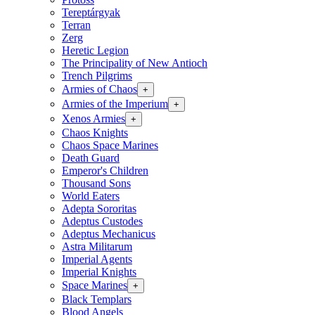
Tereptárgyak
Terran
Zerg
Heretic Legion
The Principality of New Antioch
Trench Pilgrims
Armies of Chaos
+
Armies of the Imperium
+
Xenos Armies
+
Chaos Knights
Chaos Space Marines
Death Guard
Emperor's Children
Thousand Sons
World Eaters
Adepta Sororitas
Adeptus Custodes
Adeptus Mechanicus
Astra Militarum
Imperial Agents
Imperial Knights
Space Marines
+
Black Templars
Blood Angels