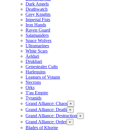
Dark Angels
Deathwatch
Grey Knights
Imperial Fists
Iron Hands
Raven Guard
Salamanders
Space Wolves
Ultramarines
White Scars
Aeldari
Drukhari
Genestealer Cults
Harlequins
Leagues of Votann
Necrons
Orks
T'au Empire
Tyranids
Grand Alliance: Chaos
+
Grand Alliance: Death
+
Grand Alliance: Destruction
+
Grand Alliance: Order
+
Blades of Khorne