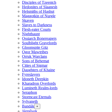
Disciples of Tzeentch
Hedonites of Slaanesh
Helsmiths of Hashut
Maggotkin of Nurgle
Skaven
Slaves to Darkness
Flesh-eater Courts
Nighthaunt
Ossiarch Bonereapers
Soulblight Gravelords
Gloomspite Gitz
Ogor Mawtribes
Orruk Warclans
Sons of Behemat
Cities of Sigmar
Daughters of Khaine
Fyreslayers
Idoneth Deepkin
Kharadron Overlords
Lumineth Realm-lords
Seraphon
Stormcast Eternals
Sylvaneth
Bandák
+
Járművek