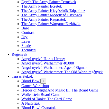
Egyéb The Army Painter Termékek
The Army Painter Ecsetek
The Army Painter Kiegészítők Talpakhoz
The Army Painter Modellező Eszközök
The Army Painter Ragasztók
The Army Painter Wargame Eszközök
Base
Contrast
Dry
Layer
Shade
Technical
Regények
Angol nyelvű Horus Heresy
Angol nyelvű Warhammer 40.000
Angol nyelvű Warhammer: Age of Sigmar
Angol nyelvű Warhammer: The Old World regények
Társasjátékok
Blood Bowl
+
Games Workshop
Heroes of Might And Magic III: The Board Game
Wolfenstein Board Game
World of Tanks: The Card Game
A Nagyfiúk
Blood Bowl Csapatok