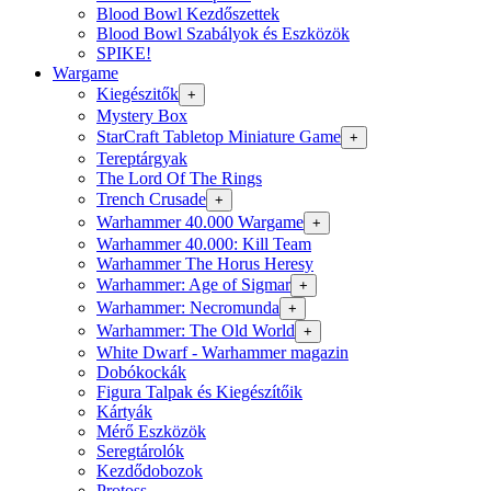
Blood Bowl Kezdőszettek
Blood Bowl Szabályok és Eszközök
SPIKE!
Wargame
Kiegészitők
+
Mystery Box
StarCraft Tabletop Miniature Game
+
Tereptárgyak
The Lord Of The Rings
Trench Crusade
+
Warhammer 40.000 Wargame
+
Warhammer 40.000: Kill Team
Warhammer The Horus Heresy
Warhammer: Age of Sigmar
+
Warhammer: Necromunda
+
Warhammer: The Old World
+
White Dwarf - Warhammer magazin
Dobókockák
Figura Talpak és Kiegészítőik
Kártyák
Mérő Eszközök
Seregtárolók
Kezdődobozok
Protoss