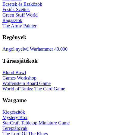
Ecsetek és Eszközök
Festék Szettek
Green Stuff World
Ragasztók
The Army Painter
Regények
Angol nyelvű Warhammer 40.000
Társasjátékok
Blood Bowl
Games Workshop
Wolfenstein Board Game
World of Tanks: The Card Game
Wargame
Kiegészitők
Mystery Box
StarCraft Tabletop Miniature Game
Tereptárgyak
The Lord Of The Rings