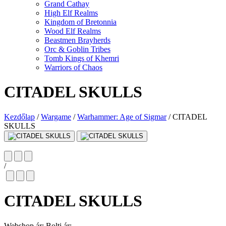
Grand Cathay
High Elf Realms
Kingdom of Bretonnia
Wood Elf Realms
Beastmen Brayherds
Orc & Goblin Tribes
Tomb Kings of Khemri
Warriors of Chaos
CITADEL SKULLS
Kezdőlap
/
Wargame
/
Warhammer: Age of Sigmar
/
CITADEL
SKULLS
/
CITADEL SKULLS
Webshop ár:
Bolti ár: