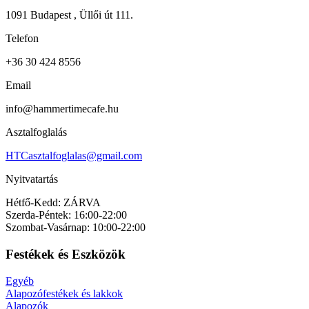
1091 Budapest , Üllői út 111.
Telefon
+36 30 424 8556
Email
info@hammertimecafe.hu
Asztalfoglalás
HTCasztalfoglalas@gmail.com
Nyitvatartás
Hétfő-Kedd: ZÁRVA
Szerda-Péntek: 16:00-22:00
Szombat-Vasárnap: 10:00-22:00
Festékek és Eszközök
Egyéb
Alapozófestékek és lakkok
Alapozók