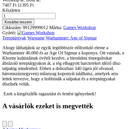
7407 Ft
11395 Ft
Készleten
CITADEL
SKULLS
Kosárba teszem
mennyiség
Cikkszám:
99129999012
Márka:
Games Workshop
Gyártó:
Tereptárgyak
Wargame
Warhammer: Age of Sigmar
Ahogy láthatjátok az egyik legtöbbször előforduló eleme a
Warhammer 40.000 és az Age Of Sigmar a koponya. Ott vannak, a
Khorne kultistáinak övétól kezdve, a birodalmi tömegsírokat
ábrázoló tereptárgyakon át, a rég elhagyott harctereket idéző dísz-
talpakig mindenhol. Ebben a dobozban 340 (igen jól olvasod,
háromszáznegyven) műanyag koponyát találhatsz, amelyek arra
lettek tervezve, hogy a hobbisták a talpakat és a tereptárgyakat
díszítsék velük.
Ezek a kiegészítők ragasztást és festést igényelnek!
A vásárlók ezeket is megvették