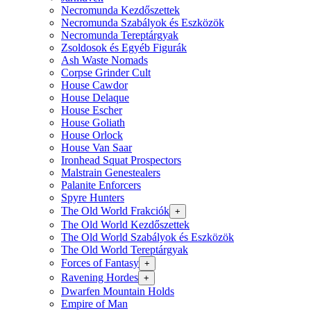
Necromunda Kezdőszettek
Necromunda Szabályok és Eszközök
Necromunda Tereptárgyak
Zsoldosok és Egyéb Figurák
Ash Waste Nomads
Corpse Grinder Cult
House Cawdor
House Delaque
House Escher
House Goliath
House Orlock
House Van Saar
Ironhead Squat Prospectors
Malstrain Genestealers
Palanite Enforcers
Spyre Hunters
The Old World Frakciók
+
The Old World Kezdőszettek
The Old World Szabályok és Eszközök
The Old World Tereptárgyak
Forces of Fantasy
+
Ravening Hordes
+
Dwarfen Mountain Holds
Empire of Man