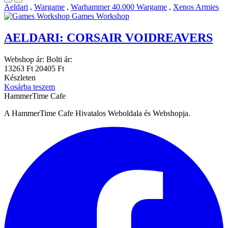
Aeldari
,
Wargame
,
Warhammer 40.000 Wargame
,
Xenos Armies
Games Workshop
AELDARI: CORSAIR VOIDREAVERS
Webshop ár:
Bolti ár:
13263 Ft
20405 Ft
Készleten
Kosárba teszem
HammerTime Cafe
A HammerTime Cafe Hivatalos Weboldala és Webshopja.