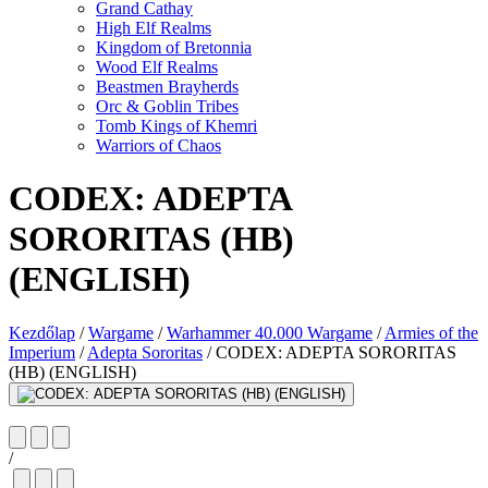
Grand Cathay
High Elf Realms
Kingdom of Bretonnia
Wood Elf Realms
Beastmen Brayherds
Orc & Goblin Tribes
Tomb Kings of Khemri
Warriors of Chaos
CODEX: ADEPTA
SORORITAS (HB)
(ENGLISH)
Kezdőlap
/
Wargame
/
Warhammer 40.000 Wargame
/
Armies of the
Imperium
/
Adepta Sororitas
/
CODEX: ADEPTA SORORITAS
(HB) (ENGLISH)
/