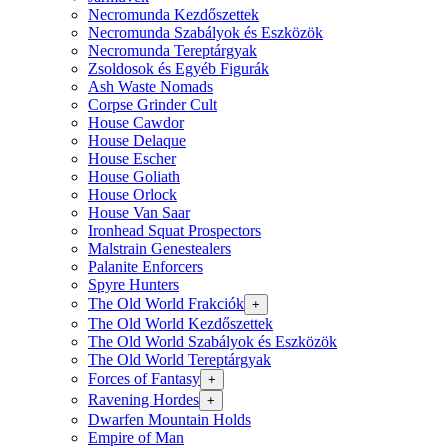
Necromunda Kezdőszettek
Necromunda Szabályok és Eszközök
Necromunda Tereptárgyak
Zsoldosok és Egyéb Figurák
Ash Waste Nomads
Corpse Grinder Cult
House Cawdor
House Delaque
House Escher
House Goliath
House Orlock
House Van Saar
Ironhead Squat Prospectors
Malstrain Genestealers
Palanite Enforcers
Spyre Hunters
The Old World Frakciók
+
The Old World Kezdőszettek
The Old World Szabályok és Eszközök
The Old World Tereptárgyak
Forces of Fantasy
+
Ravening Hordes
+
Dwarfen Mountain Holds
Empire of Man