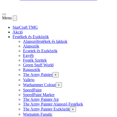
Menu
StarCraft TMG
Akció
Festékek és Eszközök
Alapozófestékek és lakkok
Alapozók
Ecsetek és Eszközök
Egyéb
Festék Szettek
Green Stuff World
Ragasztók
The Army Painter
+
Vallejo
Warhammer Colour
+
SpeedPaint
SpeedPaint Marker
The Army Painter Air
The Army Painter Alapozó Festékek
The Army Painter Eszközök
+
Warpaints Fanatic