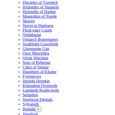
Disciples of Tzeentch
Hedonites of Slaanesh
Helsmiths of Hashut
Maggotkin of Nurgle
Skaven
Slaves to Darkness
Flesh-eater Courts
Nighthaunt
Ossiarch Bonereapers
Soulblight Gravelords
Gloomspite Gitz
Ogor Mawtribes
Orruk Warclans
Sons of Behemat
Cities of Sigmar
Daughters of Khaine
Fyreslayers
Idoneth Deepkin
Kharadron Overlords
Lumineth Realm-lords
Seraphon
Stormcast Eternals
Sylvaneth
Bandák
+
Járművek