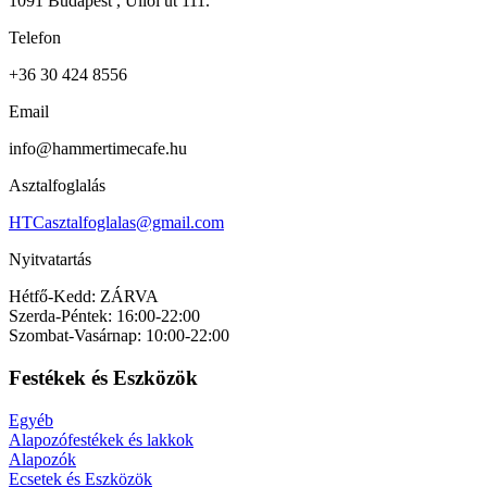
1091 Budapest , Üllői út 111.
Telefon
+36 30 424 8556
Email
info@hammertimecafe.hu
Asztalfoglalás
HTCasztalfoglalas@gmail.com
Nyitvatartás
Hétfő-Kedd: ZÁRVA
Szerda-Péntek: 16:00-22:00
Szombat-Vasárnap: 10:00-22:00
Festékek és Eszközök
Egyéb
Alapozófestékek és lakkok
Alapozók
Ecsetek és Eszközök