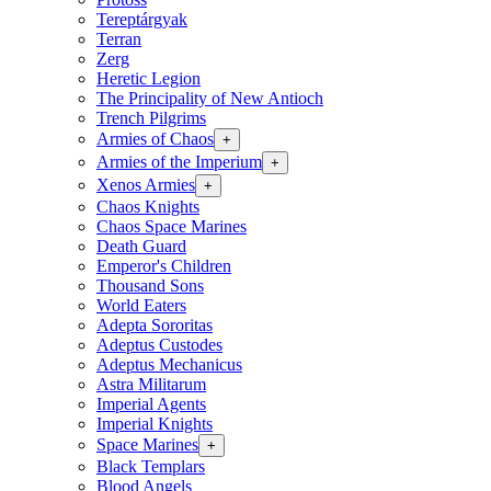
Tereptárgyak
Terran
Zerg
Heretic Legion
The Principality of New Antioch
Trench Pilgrims
Armies of Chaos
+
Armies of the Imperium
+
Xenos Armies
+
Chaos Knights
Chaos Space Marines
Death Guard
Emperor's Children
Thousand Sons
World Eaters
Adepta Sororitas
Adeptus Custodes
Adeptus Mechanicus
Astra Militarum
Imperial Agents
Imperial Knights
Space Marines
+
Black Templars
Blood Angels