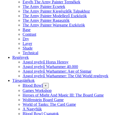
Egyéb The Army Painter Termékek
The Army Painter Ecsetek
The Army Painter Kiegészítők Talpakhoz
The Army Painter Modellező Eszközök
The Army Painter Ragasztók
The Army Painter Wargame Eszközök
Base
Contrast
Dry
Layer
Shade
Technical
Regények
Angol nyelvű Horus Heresy
Angol nyelvű Warhammer 40.000
Angol nyelvű Warhammer: Age of Sigmar
Angol nyelvű Warhammer: The Old World regények
Társasjátékok
Blood Bowl
+
Games Workshop
Heroes of Might And Magic III: The Board Game
Wolfenstein Board Game
World of Tanks: The Card Game
A Nagyfiúk
Blood Bowl Csapatok