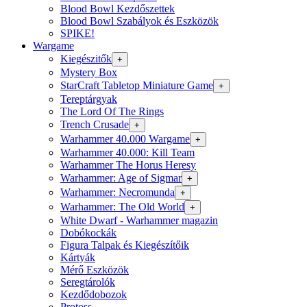
Blood Bowl Kezdőszettek
Blood Bowl Szabályok és Eszközök
SPIKE!
Wargame
Kiegészitők
+
Mystery Box
StarCraft Tabletop Miniature Game
+
Tereptárgyak
The Lord Of The Rings
Trench Crusade
+
Warhammer 40.000 Wargame
+
Warhammer 40.000: Kill Team
Warhammer The Horus Heresy
Warhammer: Age of Sigmar
+
Warhammer: Necromunda
+
Warhammer: The Old World
+
White Dwarf - Warhammer magazin
Dobókockák
Figura Talpak és Kiegészítőik
Kártyák
Mérő Eszközök
Seregtárolók
Kezdődobozok
Protoss