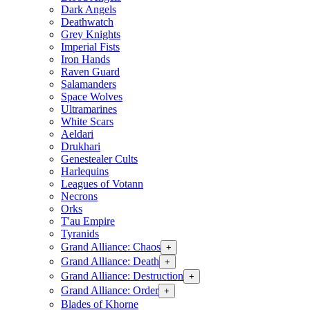
Dark Angels
Deathwatch
Grey Knights
Imperial Fists
Iron Hands
Raven Guard
Salamanders
Space Wolves
Ultramarines
White Scars
Aeldari
Drukhari
Genestealer Cults
Harlequins
Leagues of Votann
Necrons
Orks
T'au Empire
Tyranids
Grand Alliance: Chaos
+
Grand Alliance: Death
+
Grand Alliance: Destruction
+
Grand Alliance: Order
+
Blades of Khorne