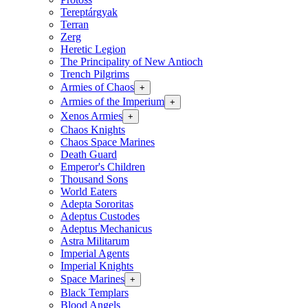
Tereptárgyak
Terran
Zerg
Heretic Legion
The Principality of New Antioch
Trench Pilgrims
Armies of Chaos
+
Armies of the Imperium
+
Xenos Armies
+
Chaos Knights
Chaos Space Marines
Death Guard
Emperor's Children
Thousand Sons
World Eaters
Adepta Sororitas
Adeptus Custodes
Adeptus Mechanicus
Astra Militarum
Imperial Agents
Imperial Knights
Space Marines
+
Black Templars
Blood Angels