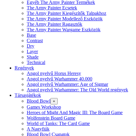
Egyéb The Army Painter Termékek
The Army Painter Ecsetek
The Army Painter Kiegészítők Talpakhoz
The Army Painter Modellező Eszközök
The Army Painter Ragasztók
The Army Painter Wargame Eszközök
Base
Contrast
Dry
Layer
Shade
Technical
Regények
Angol nyelvű Horus Heresy
Angol nyelvű Warhammer 40.000
Angol nyelvű Warhammer: Age of Sigmar
Angol nyelvű Warhammer: The Old World regények
Társasjátékok
Blood Bowl
+
Games Workshop
Heroes of Might And Magic III: The Board Game
Wolfenstein Board Game
World of Tanks: The Card Game
A Nagyfiúk
Blood Bowl Csapatok