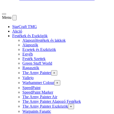
Menu
StarCraft TMG
Akció
Festékek és Eszközök
Alapozófestékek és lakkok
Alapozók
Ecsetek és Eszközök
Egyéb
Festék Szettek
Green Stuff World
Ragasztók
The Army Painter
+
Vallejo
Warhammer Colour
+
SpeedPaint
SpeedPaint Marker
The Army Painter Air
The Army Painter Alapozó Festékek
The Army Painter Eszközök
+
Warpaints Fanatic