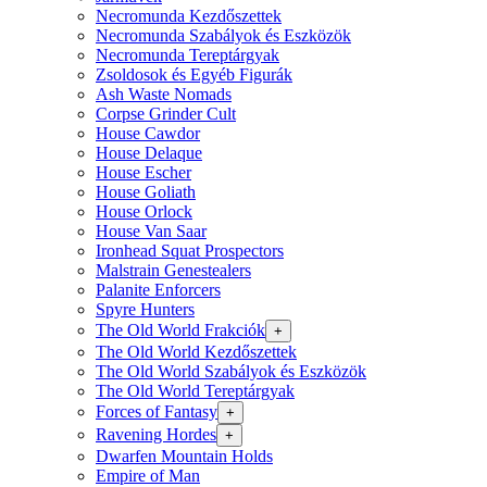
Necromunda Kezdőszettek
Necromunda Szabályok és Eszközök
Necromunda Tereptárgyak
Zsoldosok és Egyéb Figurák
Ash Waste Nomads
Corpse Grinder Cult
House Cawdor
House Delaque
House Escher
House Goliath
House Orlock
House Van Saar
Ironhead Squat Prospectors
Malstrain Genestealers
Palanite Enforcers
Spyre Hunters
The Old World Frakciók
+
The Old World Kezdőszettek
The Old World Szabályok és Eszközök
The Old World Tereptárgyak
Forces of Fantasy
+
Ravening Hordes
+
Dwarfen Mountain Holds
Empire of Man