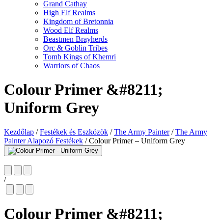
Grand Cathay
High Elf Realms
Kingdom of Bretonnia
Wood Elf Realms
Beastmen Brayherds
Orc & Goblin Tribes
Tomb Kings of Khemri
Warriors of Chaos
Colour Primer &#8211;
Uniform Grey
Kezdőlap
/
Festékek és Eszközök
/
The Army Painter
/
The Army
Painter Alapozó Festékek
/
Colour Primer – Uniform Grey
/
Colour Primer &#8211;