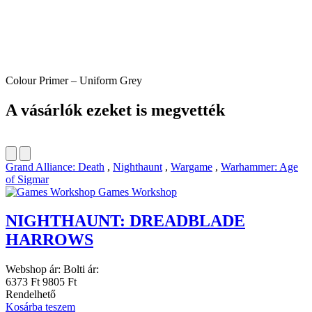
Colour Primer – Uniform Grey
A vásárlók ezeket is megvették
Grand Alliance: Death
,
Nighthaunt
,
Wargame
,
Warhammer: Age
of Sigmar
Games Workshop
NIGHTHAUNT: DREADBLADE
HARROWS
Webshop ár:
Bolti ár:
6373 Ft
9805 Ft
Rendelhető
Kosárba teszem