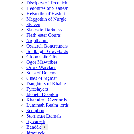
Disciples of Tzeentch
Hedonites of Slaanesh
Helsmiths of Hashut
Maggotkin of Nurgle
Skaven
Slaves to Darkness
Flesh-eater Courts
Nighthaunt
Ossiarch Bonereapers
Soulblight Gravelords
Gloomspite Gitz
Ogor Mawtribes
Orruk Warclans
Sons of Behemat
Cities of Sigmar
Daughters of Khaine
Fyreslayers
Idoneth Deepkin
Kharadron Overlords
Lumineth Realm-lords
Seraphon
Stormcast Eternals
Sylvaneth
Bandák
+
Járművek