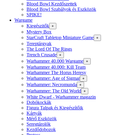
Blood Bowl Kezdőszettek
Blood Bowl Szabályok és Eszközök
SPIKE!
Wargame
Kiegészitők
+
Mystery Box
StarCraft Tabletop Miniature Game
+
Tereptárgyak
The Lord Of The Rings
Trench Crusade
+
Warhammer 40.000 Wargame
+
Warhammer 40.000: Kill Team
Warhammer The Horus Heresy
Warhammer: Age of Sigmar
+
Warhammer: Necromunda
+
Warhammer: The Old World
+
White Dwarf - Warhammer magazin
Dobókockák
Figura Talpak és Kiegészítőik
Kártyák
Mérő Eszközök
Seregtárolók
Kezdődobozok
Protoss