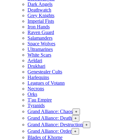
Dark Angels
Deathwatch
Grey Knights
Imperial Fists
Iron Hands
Raven Guard
Salamanders
Space Wolves
Ultramarines
White Scars
Aeldari
Drukhari
Genestealer Cults
Harlequins
Leagues of Votann
Necrons
Orks
T'au Empire
Tyranids
Grand Alliance: Chaos
+
Grand Alliance: Death
+
Grand Alliance: Destruction
+
Grand Alliance: Order
+
Blades of Khorne