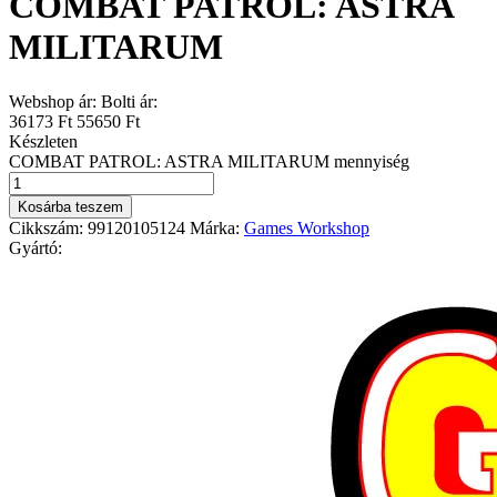
COMBAT PATROL: ASTRA
MILITARUM
Webshop ár:
Bolti ár:
36173 Ft
55650 Ft
Készleten
COMBAT PATROL: ASTRA MILITARUM mennyiség
Kosárba teszem
Cikkszám:
99120105124
Márka:
Games Workshop
Gyártó: