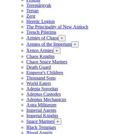
Tereptárgyak
Terran
Zerg
Heretic Legion
The Principality of New Antioch
Trench Pilgrims
Armies of Chaos
+
Armies of the Imperium
+
Xenos Armies
+
Chaos Knights
Chaos Space Marines
Death Guard
Emperor's Children
Thousand Sons
World Eaters
Adepta Sororitas
Adeptus Custodes
Adeptus Mechanicus
Astra Militarum
Imperial Agents
Imperial Knights
Space Marines
+
Black Templars
Blood Angels