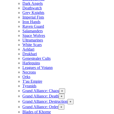
Dark Angels
Deathwatch
Grey Knights
Imperial Fists
Iron Hands
Raven Guard
Salamanders
Space Wolves
Ultramarines
White Scars
Aeldari
Drukhari
Genestealer Cults
Harlequins
Leagues of Votann
Necrons
Orks
T'au Empire
Tyranids
Grand Alliance: Chaos
+
Grand Alliance: Death
+
Grand Alliance: Destruction
+
Grand Alliance: Order
+
Blades of Khorne