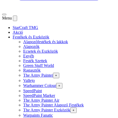
Menu
StarCraft TMG
Akció
Festékek és Eszközök
Alapozófestékek és lakkok
Alapozók
Ecsetek és Eszközök
Egyéb
Festék Szettek
Green Stuff World
Ragasztók
The Army Painter
+
Vallejo
Warhammer Colour
+
SpeedPaint
SpeedPaint Marker
The Army Painter Air
The Army Painter Alapozó Festékek
The Army Painter Eszközök
+
Warpaints Fanatic