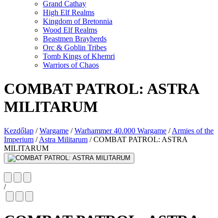
Grand Cathay
High Elf Realms
Kingdom of Bretonnia
Wood Elf Realms
Beastmen Brayherds
Orc & Goblin Tribes
Tomb Kings of Khemri
Warriors of Chaos
COMBAT PATROL: ASTRA
MILITARUM
Kezdőlap
/
Wargame
/
Warhammer 40.000 Wargame
/
Armies of the
Imperium
/
Astra Militarum
/
COMBAT PATROL: ASTRA
MILITARUM
/