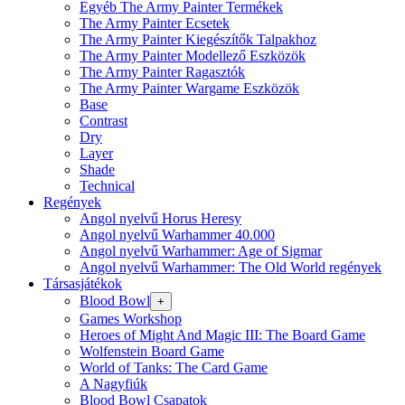
Egyéb The Army Painter Termékek
The Army Painter Ecsetek
The Army Painter Kiegészítők Talpakhoz
The Army Painter Modellező Eszközök
The Army Painter Ragasztók
The Army Painter Wargame Eszközök
Base
Contrast
Dry
Layer
Shade
Technical
Regények
Angol nyelvű Horus Heresy
Angol nyelvű Warhammer 40.000
Angol nyelvű Warhammer: Age of Sigmar
Angol nyelvű Warhammer: The Old World regények
Társasjátékok
Blood Bowl
+
Games Workshop
Heroes of Might And Magic III: The Board Game
Wolfenstein Board Game
World of Tanks: The Card Game
A Nagyfiúk
Blood Bowl Csapatok