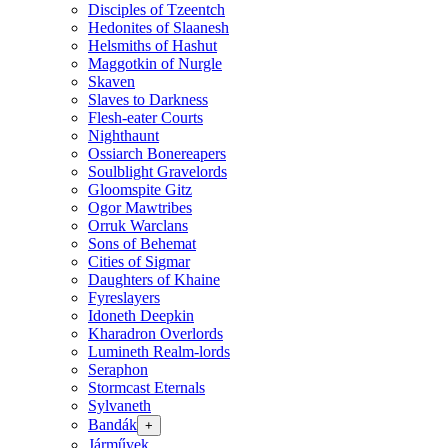
Disciples of Tzeentch
Hedonites of Slaanesh
Helsmiths of Hashut
Maggotkin of Nurgle
Skaven
Slaves to Darkness
Flesh-eater Courts
Nighthaunt
Ossiarch Bonereapers
Soulblight Gravelords
Gloomspite Gitz
Ogor Mawtribes
Orruk Warclans
Sons of Behemat
Cities of Sigmar
Daughters of Khaine
Fyreslayers
Idoneth Deepkin
Kharadron Overlords
Lumineth Realm-lords
Seraphon
Stormcast Eternals
Sylvaneth
Bandák
+
Járművek