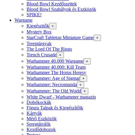
Blood Bowl Kezdőszettek
Blood Bowl Szabályok és Eszközök
SPIKE!
Wargame
Kiegészitők
+
Mystery Box
StarCraft Tabletop Miniature Game
+
Tereptárgyak
The Lord Of The Rings
Trench Crusade
+
Warhammer 40.000 Wargame
+
Warhammer 40.000: Kill Team
Warhammer The Horus Heresy
Warhammer: Age of Sigmar
+
Warhammer: Necromunda
+
Warhammer: The Old World
+
White Dwarf - Warhammer magazin
Dobókockák
Figura Talpak és Kiegészítőik
Kártyák
Mérő Eszközök
Seregtárolók
Kezdődobozok
Protoss