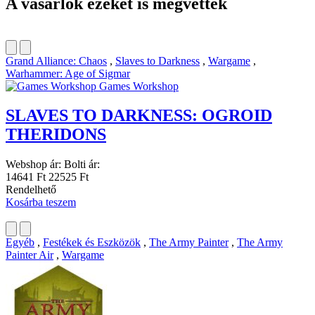
A vásárlók ezeket is megvették
Grand Alliance: Chaos
,
Slaves to Darkness
,
Wargame
,
Warhammer: Age of Sigmar
Games Workshop
SLAVES TO DARKNESS: OGROID
THERIDONS
Webshop ár:
Bolti ár:
14641 Ft
22525 Ft
Rendelhető
Kosárba teszem
Egyéb
,
Festékek és Eszközök
,
The Army Painter
,
The Army
Painter Air
,
Wargame