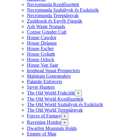
Necromunda Kezdőszettek
Necromunda Szabályok és Eszközök
Necromunda Tereptárgyak
Zsoldosok és Egyéb Figurák
Ash Waste Nomads
Corpse Grinder Cult
House Cawdor
House Delaque
House Escher
House Goliath
House Orlock
House Van Saar
Ironhead Squat Prospectors
Malstrain Genestealers
Palanite Enforcers
Spyre Hunters
The Old World Frakciók
+
The Old World Kezdőszettek
The Old World Szabályok és Eszközök
The Old World Tereptárgyak
Forces of Fantasy
+
Ravening Hordes
+
Dwarfen Mountain Holds
Empire of Man