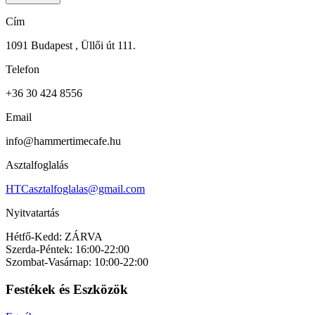
Cím
1091 Budapest , Üllői út 111.
Telefon
+36 30 424 8556
Email
info@hammertimecafe.hu
Asztalfoglalás
HTCasztalfoglalas@gmail.com
Nyitvatartás
Hétfő-Kedd: ZÁRVA
Szerda-Péntek: 16:00-22:00
Szombat-Vasárnap: 10:00-22:00
Festékek és Eszközök