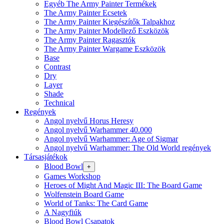
Egyéb The Army Painter Termékek
The Army Painter Ecsetek
The Army Painter Kiegészítők Talpakhoz
The Army Painter Modellező Eszközök
The Army Painter Ragasztók
The Army Painter Wargame Eszközök
Base
Contrast
Dry
Layer
Shade
Technical
Regények
Angol nyelvű Horus Heresy
Angol nyelvű Warhammer 40.000
Angol nyelvű Warhammer: Age of Sigmar
Angol nyelvű Warhammer: The Old World regények
Társasjátékok
Blood Bowl
+
Games Workshop
Heroes of Might And Magic III: The Board Game
Wolfenstein Board Game
World of Tanks: The Card Game
A Nagyfiúk
Blood Bowl Csapatok