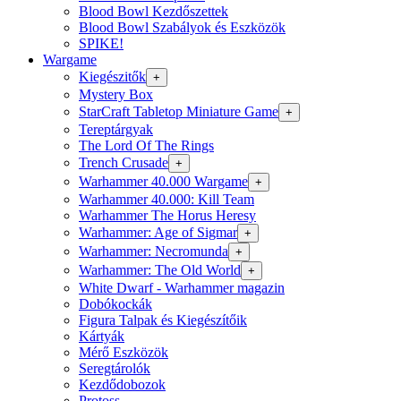
Blood Bowl Kezdőszettek
Blood Bowl Szabályok és Eszközök
SPIKE!
Wargame
Kiegészitők
+
Mystery Box
StarCraft Tabletop Miniature Game
+
Tereptárgyak
The Lord Of The Rings
Trench Crusade
+
Warhammer 40.000 Wargame
+
Warhammer 40.000: Kill Team
Warhammer The Horus Heresy
Warhammer: Age of Sigmar
+
Warhammer: Necromunda
+
Warhammer: The Old World
+
White Dwarf - Warhammer magazin
Dobókockák
Figura Talpak és Kiegészítőik
Kártyák
Mérő Eszközök
Seregtárolók
Kezdődobozok
Protoss