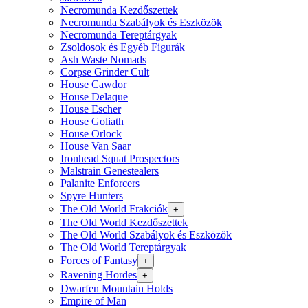
Necromunda Kezdőszettek
Necromunda Szabályok és Eszközök
Necromunda Tereptárgyak
Zsoldosok és Egyéb Figurák
Ash Waste Nomads
Corpse Grinder Cult
House Cawdor
House Delaque
House Escher
House Goliath
House Orlock
House Van Saar
Ironhead Squat Prospectors
Malstrain Genestealers
Palanite Enforcers
Spyre Hunters
The Old World Frakciók
+
The Old World Kezdőszettek
The Old World Szabályok és Eszközök
The Old World Tereptárgyak
Forces of Fantasy
+
Ravening Hordes
+
Dwarfen Mountain Holds
Empire of Man