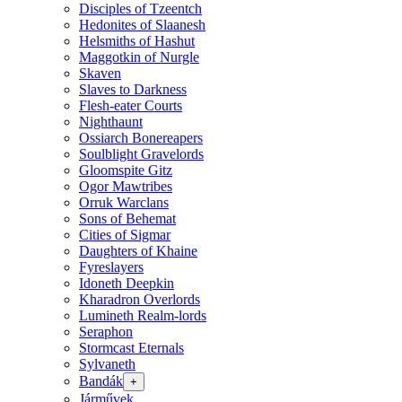
Disciples of Tzeentch
Hedonites of Slaanesh
Helsmiths of Hashut
Maggotkin of Nurgle
Skaven
Slaves to Darkness
Flesh-eater Courts
Nighthaunt
Ossiarch Bonereapers
Soulblight Gravelords
Gloomspite Gitz
Ogor Mawtribes
Orruk Warclans
Sons of Behemat
Cities of Sigmar
Daughters of Khaine
Fyreslayers
Idoneth Deepkin
Kharadron Overlords
Lumineth Realm-lords
Seraphon
Stormcast Eternals
Sylvaneth
Bandák
+
Járművek