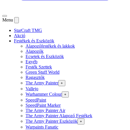
Menu
StarCraft TMG
Akció
Festékek és Eszközök
Alapozófestékek és lakkok
Alapozók
Ecsetek és Eszközök
Egyéb
Festék Szettek
Green Stuff World
Ragasztók
The Army Painter
+
Vallejo
Warhammer Colour
+
SpeedPaint
SpeedPaint Marker
The Army Painter Air
The Army Painter Alapozó Festékek
The Army Painter Eszközök
+
Warpaints Fanatic