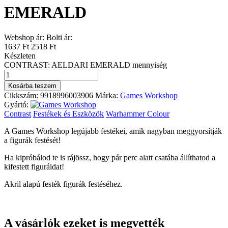
EMERALD
Webshop ár:
Bolti ár:
1637 Ft
2518 Ft
Készleten
CONTRAST: AELDARI EMERALD mennyiség
Kosárba teszem
Cikkszám:
9918996003906
Márka:
Games Workshop
Gyártó:
Contrast
Festékek és Eszközök
Warhammer Colour
A Games Workshop legújabb festékei, amik nagyban meggyorsítják
a figurák festését!
Ha kipróbálod te is rájössz, hogy pár perc alatt csatába állíthatod a
kifestett figuráidat!
Akril alapú festék figurák festéséhez.
A vásárlók ezeket is megvették