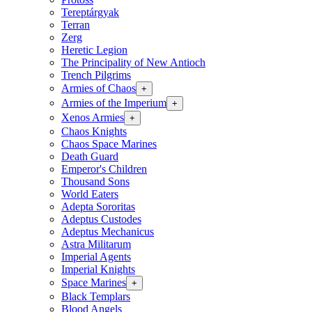
Tereptárgyak
Terran
Zerg
Heretic Legion
The Principality of New Antioch
Trench Pilgrims
Armies of Chaos
+
Armies of the Imperium
+
Xenos Armies
+
Chaos Knights
Chaos Space Marines
Death Guard
Emperor's Children
Thousand Sons
World Eaters
Adepta Sororitas
Adeptus Custodes
Adeptus Mechanicus
Astra Militarum
Imperial Agents
Imperial Knights
Space Marines
+
Black Templars
Blood Angels