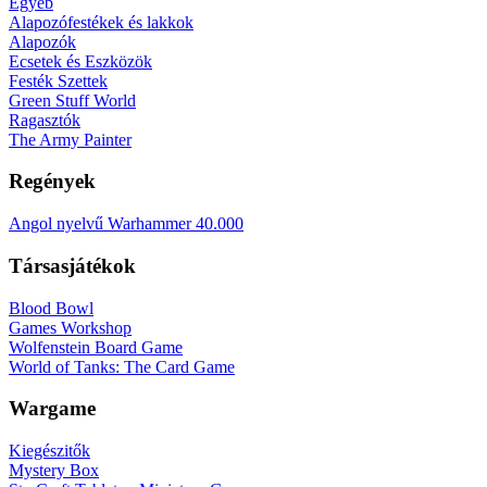
Egyéb
Alapozófestékek és lakkok
Alapozók
Ecsetek és Eszközök
Festék Szettek
Green Stuff World
Ragasztók
The Army Painter
Regények
Angol nyelvű Warhammer 40.000
Társasjátékok
Blood Bowl
Games Workshop
Wolfenstein Board Game
World of Tanks: The Card Game
Wargame
Kiegészitők
Mystery Box