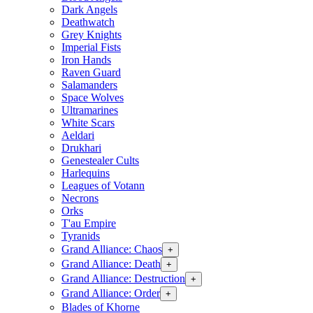
Dark Angels
Deathwatch
Grey Knights
Imperial Fists
Iron Hands
Raven Guard
Salamanders
Space Wolves
Ultramarines
White Scars
Aeldari
Drukhari
Genestealer Cults
Harlequins
Leagues of Votann
Necrons
Orks
T'au Empire
Tyranids
Grand Alliance: Chaos
+
Grand Alliance: Death
+
Grand Alliance: Destruction
+
Grand Alliance: Order
+
Blades of Khorne