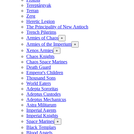
Tereptárgyak
Terran
Zerg
Heretic Legion
The Principality of New Antioch
Trench Pilgrims
Armies of Chaos
+
Armies of the Imperium
+
Xenos Armies
+
Chaos Knights
Chaos Space Marines
Death Guard
Emperor's Children
Thousand Sons
World Eaters
Adepta Sororitas
Adeptus Custodes
Adeptus Mechanicus
Astra Militarum
Imperial Agents
Imperial Knights
Space Marines
+
Black Templars
Blood Angels