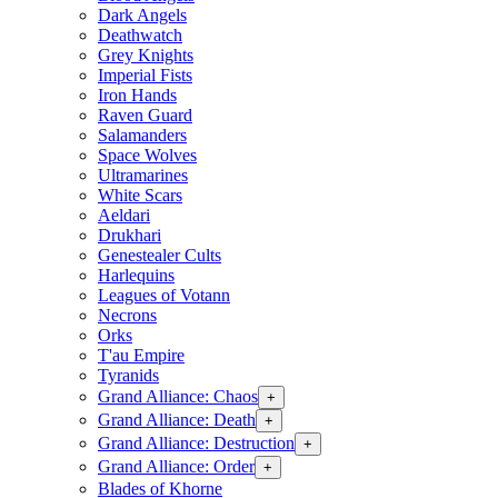
Dark Angels
Deathwatch
Grey Knights
Imperial Fists
Iron Hands
Raven Guard
Salamanders
Space Wolves
Ultramarines
White Scars
Aeldari
Drukhari
Genestealer Cults
Harlequins
Leagues of Votann
Necrons
Orks
T'au Empire
Tyranids
Grand Alliance: Chaos
+
Grand Alliance: Death
+
Grand Alliance: Destruction
+
Grand Alliance: Order
+
Blades of Khorne