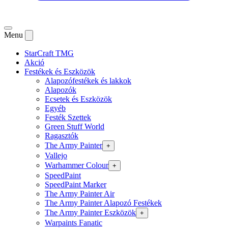
Menu
StarCraft TMG
Akció
Festékek és Eszközök
Alapozófestékek és lakkok
Alapozók
Ecsetek és Eszközök
Egyéb
Festék Szettek
Green Stuff World
Ragasztók
The Army Painter
+
Vallejo
Warhammer Colour
+
SpeedPaint
SpeedPaint Marker
The Army Painter Air
The Army Painter Alapozó Festékek
The Army Painter Eszközök
+
Warpaints Fanatic