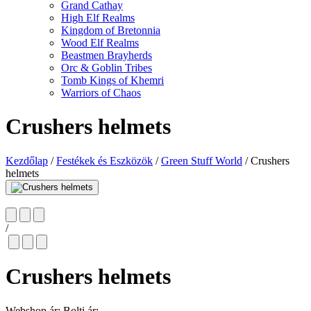
Grand Cathay
High Elf Realms
Kingdom of Bretonnia
Wood Elf Realms
Beastmen Brayherds
Orc & Goblin Tribes
Tomb Kings of Khemri
Warriors of Chaos
Crushers helmets
Kezdőlap
/
Festékek és Eszközök
/
Green Stuff World
/
Crushers
helmets
/
Crushers helmets
Webshop ár:
Bolti ár: