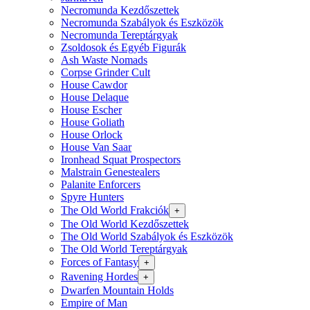
Necromunda Kezdőszettek
Necromunda Szabályok és Eszközök
Necromunda Tereptárgyak
Zsoldosok és Egyéb Figurák
Ash Waste Nomads
Corpse Grinder Cult
House Cawdor
House Delaque
House Escher
House Goliath
House Orlock
House Van Saar
Ironhead Squat Prospectors
Malstrain Genestealers
Palanite Enforcers
Spyre Hunters
The Old World Frakciók
+
The Old World Kezdőszettek
The Old World Szabályok és Eszközök
The Old World Tereptárgyak
Forces of Fantasy
+
Ravening Hordes
+
Dwarfen Mountain Holds
Empire of Man