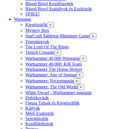
Blood Bowl Kezdőszettek
Blood Bowl Szabályok és Eszközök
SPIKE!
Wargame
Kiegészitők
+
Mystery Box
StarCraft Tabletop Miniature Game
+
Tereptárgyak
The Lord Of The Rings
Trench Crusade
+
Warhammer 40.000 Wargame
+
Warhammer 40.000: Kill Team
Warhammer The Horus Heresy
Warhammer: Age of Sigmar
+
Warhammer: Necromunda
+
Warhammer: The Old World
+
White Dwarf - Warhammer magazin
Dobókockák
Figura Talpak és Kiegészítőik
Kártyák
Mérő Eszközök
Seregtárolók
Kezdődobozok
Protoss