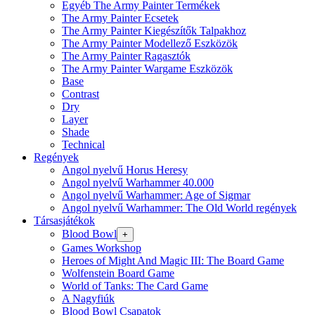
Egyéb The Army Painter Termékek
The Army Painter Ecsetek
The Army Painter Kiegészítők Talpakhoz
The Army Painter Modellező Eszközök
The Army Painter Ragasztók
The Army Painter Wargame Eszközök
Base
Contrast
Dry
Layer
Shade
Technical
Regények
Angol nyelvű Horus Heresy
Angol nyelvű Warhammer 40.000
Angol nyelvű Warhammer: Age of Sigmar
Angol nyelvű Warhammer: The Old World regények
Társasjátékok
Blood Bowl
+
Games Workshop
Heroes of Might And Magic III: The Board Game
Wolfenstein Board Game
World of Tanks: The Card Game
A Nagyfiúk
Blood Bowl Csapatok