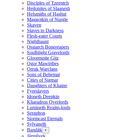
Disciples of Tzeentch
Hedonites of Slaanesh
Helsmiths of Hashut
Maggotkin of Nurgle
Skaven
Slaves to Darkness
Flesh-eater Courts
Nighthaunt
Ossiarch Bonereapers
Soulblight Gravelords
Gloomspite Gitz
Ogor Mawtribes
Orruk Warclans
Sons of Behemat
Cities of Sigmar
Daughters of Khaine
Fyreslayers
Idoneth Deepkin
Kharadron Overlords
Lumineth Realm-lords
Seraphon
Stormcast Eternals
Sylvaneth
Bandák
+
Járművek