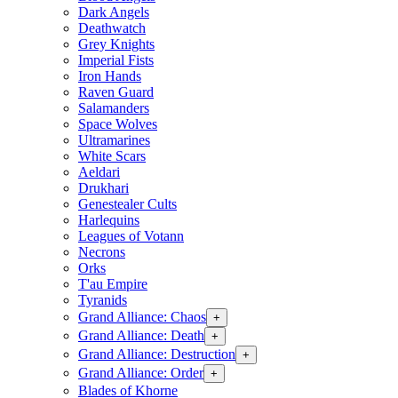
Dark Angels
Deathwatch
Grey Knights
Imperial Fists
Iron Hands
Raven Guard
Salamanders
Space Wolves
Ultramarines
White Scars
Aeldari
Drukhari
Genestealer Cults
Harlequins
Leagues of Votann
Necrons
Orks
T'au Empire
Tyranids
Grand Alliance: Chaos
+
Grand Alliance: Death
+
Grand Alliance: Destruction
+
Grand Alliance: Order
+
Blades of Khorne