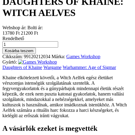
DAUGHTERS OF KHAINE:
WITCH AELVES
Webshop ár:
Bolti ár:
13780 Ft
21200 Ft
Rendelhető
DAUGHTERS
OF
Kosárba teszem
KHAINE:
Cikkszám:
99120212034
Márka:
Games Workshop
WITCH
Gyártó:
AELVES
Daughters of Khaine
Wargame
Warhammer: Age of Sigmar
mennyiség
Khaine elkötelezett követői, a Witch Aelfek egész életüket
vérszomjas istenségük szolgálatának szentelik. A
fegyvergyakorlatok és a gúnypárbajok mindennapi életük részét
képezik, de ezek nem puszta katonai gyakorlatok, hanem vallási
szolgálatok, mindazokkal a nehézségekkel, amelyeket más
kultuszok is használnak, amikor imádkoznak istenükhöz. A Witch
Aelfek számára a rituális harc fokozza a harci készségeket, és
kielégíti az erőszak iránti vágyukat.
A vásárlók ezeket is megvették