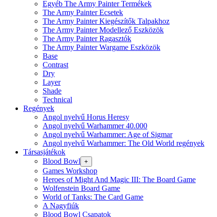
Egyéb The Army Painter Termékek
The Army Painter Ecsetek
The Army Painter Kiegészítők Talpakhoz
The Army Painter Modellező Eszközök
The Army Painter Ragasztók
The Army Painter Wargame Eszközök
Base
Contrast
Dry
Layer
Shade
Technical
Regények
Angol nyelvű Horus Heresy
Angol nyelvű Warhammer 40.000
Angol nyelvű Warhammer: Age of Sigmar
Angol nyelvű Warhammer: The Old World regények
Társasjátékok
Blood Bowl
+
Games Workshop
Heroes of Might And Magic III: The Board Game
Wolfenstein Board Game
World of Tanks: The Card Game
A Nagyfiúk
Blood Bowl Csapatok