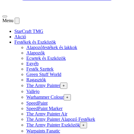
Menu
StarCraft TMG
Akció
Festékek és Eszközök
Alapozófestékek és lakkok
Alapozók
Ecsetek és Eszközök
Egyéb
Festék Szettek
Green Stuff World
Ragasztók
The Army Painter
+
Vallejo
Warhammer Colour
+
SpeedPaint
SpeedPaint Marker
The Army Painter Air
The Army Painter Alapozó Festékek
The Army Painter Eszközök
+
Warpaints Fanatic