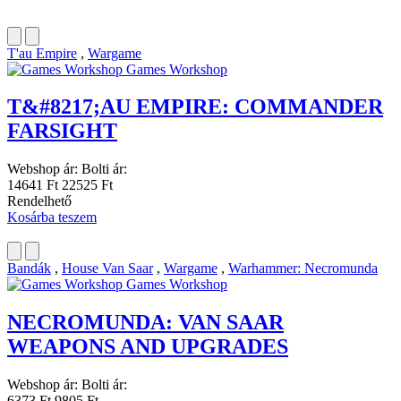
T'au Empire
,
Wargame
Games Workshop
T&#8217;AU EMPIRE: COMMANDER
FARSIGHT
Webshop ár:
Bolti ár:
14641 Ft
22525 Ft
Rendelhető
Kosárba teszem
Bandák
,
House Van Saar
,
Wargame
,
Warhammer: Necromunda
Games Workshop
NECROMUNDA: VAN SAAR
WEAPONS AND UPGRADES
Webshop ár:
Bolti ár:
6373 Ft
9805 Ft