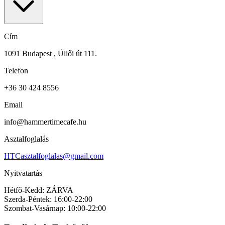
Cím
1091 Budapest , Üllői út 111.
Telefon
+36 30 424 8556
Email
info@hammertimecafe.hu
Asztalfoglalás
HTCasztalfoglalas@gmail.com
Nyitvatartás
Hétfő-Kedd: ZÁRVA
Szerda-Péntek: 16:00-22:00
Szombat-Vasárnap: 10:00-22:00