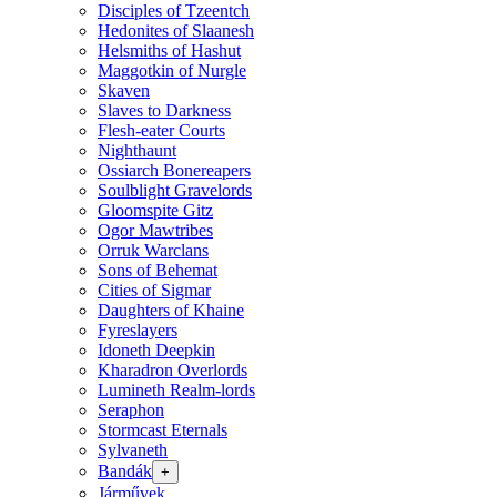
Disciples of Tzeentch
Hedonites of Slaanesh
Helsmiths of Hashut
Maggotkin of Nurgle
Skaven
Slaves to Darkness
Flesh-eater Courts
Nighthaunt
Ossiarch Bonereapers
Soulblight Gravelords
Gloomspite Gitz
Ogor Mawtribes
Orruk Warclans
Sons of Behemat
Cities of Sigmar
Daughters of Khaine
Fyreslayers
Idoneth Deepkin
Kharadron Overlords
Lumineth Realm-lords
Seraphon
Stormcast Eternals
Sylvaneth
Bandák
+
Járművek