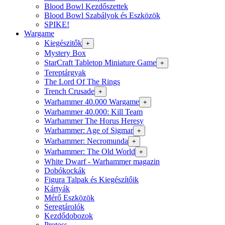
Blood Bowl Kezdőszettek
Blood Bowl Szabályok és Eszközök
SPIKE!
Wargame
Kiegészitők
+
Mystery Box
StarCraft Tabletop Miniature Game
+
Tereptárgyak
The Lord Of The Rings
Trench Crusade
+
Warhammer 40.000 Wargame
+
Warhammer 40.000: Kill Team
Warhammer The Horus Heresy
Warhammer: Age of Sigmar
+
Warhammer: Necromunda
+
Warhammer: The Old World
+
White Dwarf - Warhammer magazin
Dobókockák
Figura Talpak és Kiegészítőik
Kártyák
Mérő Eszközök
Seregtárolók
Kezdődobozok
Protoss