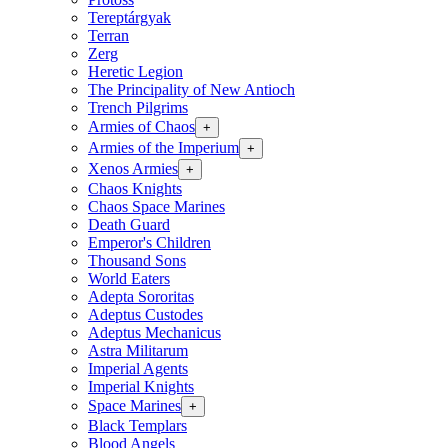
Tereptárgyak
Terran
Zerg
Heretic Legion
The Principality of New Antioch
Trench Pilgrims
Armies of Chaos
+
Armies of the Imperium
+
Xenos Armies
+
Chaos Knights
Chaos Space Marines
Death Guard
Emperor's Children
Thousand Sons
World Eaters
Adepta Sororitas
Adeptus Custodes
Adeptus Mechanicus
Astra Militarum
Imperial Agents
Imperial Knights
Space Marines
+
Black Templars
Blood Angels