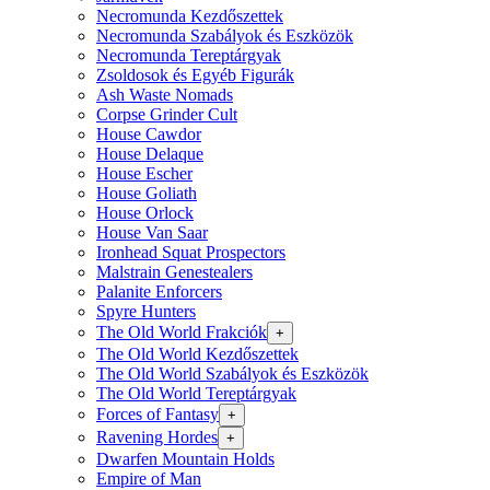
Necromunda Kezdőszettek
Necromunda Szabályok és Eszközök
Necromunda Tereptárgyak
Zsoldosok és Egyéb Figurák
Ash Waste Nomads
Corpse Grinder Cult
House Cawdor
House Delaque
House Escher
House Goliath
House Orlock
House Van Saar
Ironhead Squat Prospectors
Malstrain Genestealers
Palanite Enforcers
Spyre Hunters
The Old World Frakciók
+
The Old World Kezdőszettek
The Old World Szabályok és Eszközök
The Old World Tereptárgyak
Forces of Fantasy
+
Ravening Hordes
+
Dwarfen Mountain Holds
Empire of Man