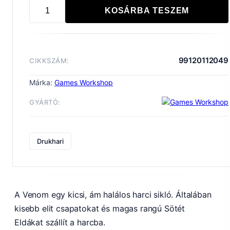
KOSÁRBA TESZEM
DRUKHARI:
VENOM
mennyiség
99120112049
CIKKSZÁM:
Márka:
Games Workshop
GYÁRTÓ:
Drukhari
A Venom egy kicsi, ám halálos harci sikló. Általában
kisebb elit csapatokat és magas rangú Sötét
Eldákat szállít a harcba.