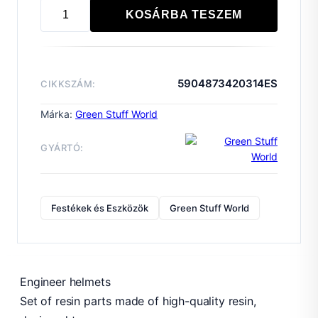
KOSÁRBA TESZEM
Engineer
helmets
mennyiség
5904873420314ES
CIKKSZÁM:
Márka:
Green Stuff World
GYÁRTÓ:
Festékek és Eszközök
Green Stuff World
Engineer helmets
Set of resin parts made of high-quality resin,