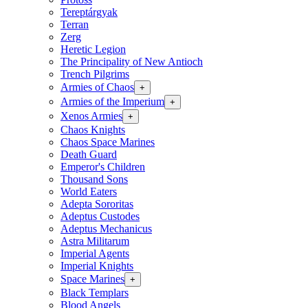
Tereptárgyak
Terran
Zerg
Heretic Legion
The Principality of New Antioch
Trench Pilgrims
Armies of Chaos
+
Armies of the Imperium
+
Xenos Armies
+
Chaos Knights
Chaos Space Marines
Death Guard
Emperor's Children
Thousand Sons
World Eaters
Adepta Sororitas
Adeptus Custodes
Adeptus Mechanicus
Astra Militarum
Imperial Agents
Imperial Knights
Space Marines
+
Black Templars
Blood Angels