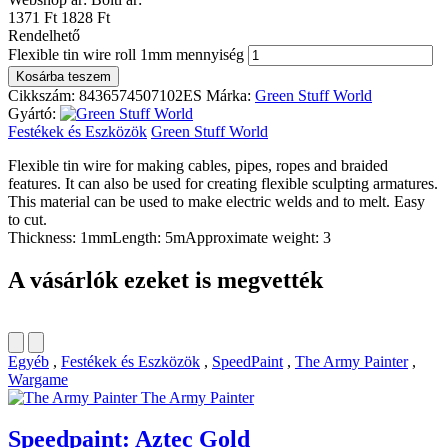
1371 Ft
1828 Ft
Rendelhető
Flexible tin wire roll 1mm mennyiség
Kosárba teszem
Cikkszám:
8436574507102ES
Márka:
Green Stuff World
Gyártó:
Festékek és Eszközök
Green Stuff World
Flexible tin wire for making cables, pipes, ropes and braided
features. It can also be used for creating flexible sculpting armatures.
This material can be used to make electric welds and to melt. Easy
to cut.
Thickness: 1mmLength: 5mApproximate weight: 3
A vásárlók ezeket is megvették
Egyéb
,
Festékek és Eszközök
,
SpeedPaint
,
The Army Painter
,
Wargame
The Army Painter
Speedpaint: Aztec Gold