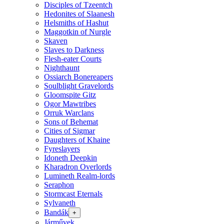
Disciples of Tzeentch
Hedonites of Slaanesh
Helsmiths of Hashut
Maggotkin of Nurgle
Skaven
Slaves to Darkness
Flesh-eater Courts
Nighthaunt
Ossiarch Bonereapers
Soulblight Gravelords
Gloomspite Gitz
Ogor Mawtribes
Orruk Warclans
Sons of Behemat
Cities of Sigmar
Daughters of Khaine
Fyreslayers
Idoneth Deepkin
Kharadron Overlords
Lumineth Realm-lords
Seraphon
Stormcast Eternals
Sylvaneth
Bandák
+
Járművek