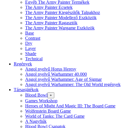
Egyéb The Army Painter Termékek
The Army Painter Ecsetek
The Army Painter Kiegészítők Talpakhoz
The Army Painter Modellező Eszközök
The Army Painter Ragasztók
The Army Painter Wargame Eszközök
Base
Contrast
Dry
Layer
Shade
Technical
Regények
Angol nyelvű Horus Heresy
Angol nyelvű Warhammer 40.000
Angol nyelvű Warhammer: Age of Sigmar
Angol nyelvű Warhammer: The Old World regények
Társasjátékok
Blood Bowl
+
Games Workshop
Heroes of Might And Magic III: The Board Game
Wolfenstein Board Game
World of Tanks: The Card Game
A Nagyfiúk
Blood Bowl Csapatok