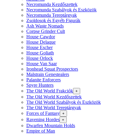
Necromunda Kezdőszettek
Necromunda Szabályok és Eszközök
Necromunda Tereptárgyak
Zsoldosok és Egyéb Figurák
Ash Waste Nomads
Corpse Grinder Cult
House Cawdor
House Delaque
House Escher
House Goliath
House Orlock
House Van Saar
Ironhead Squat Prospectors
Malstrain Genestealers
Palanite Enforcers
Spyre Hunters
The Old World Frakciók
+
The Old World Kezdőszettek
The Old World Szabályok és Eszközök
The Old World Tereptárgyak
Forces of Fantasy
+
Ravening Hordes
+
Dwarfen Mountain Holds
Empire of Man