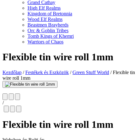
Grand Cathay
High Elf Realms
Kingdom of Bretonnia
Wood Elf Realms
Beastmen Brayherds
Orc & Goblin Tribes
Tomb Kings of Khemri
Warriors of Chaos
Flexible tin wire roll 1mm
Kezdőlap
/
Festékek és Eszközök
/
Green Stuff World
/
Flexible tin
wire roll 1mm
/
Flexible tin wire roll 1mm
Webshop ár:
Bolti ár: