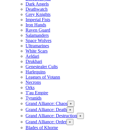
Dark Angels
Deathwatch
Grey Knights
Imperial Fists
Iron Hands
Raven Guard
Salamanders
Space Wolves
Ultramarines
White Scars
Aeldari
Drukhari
Genestealer Cults
Harlequins
Leagues of Votann
Necrons
Orks
T'au Empire
Tyranids
Grand Alliance: Chaos
+
Grand Alliance: Death
+
Grand Alliance: Destruction
+
Grand Alliance: Order
+
Blades of Khorne