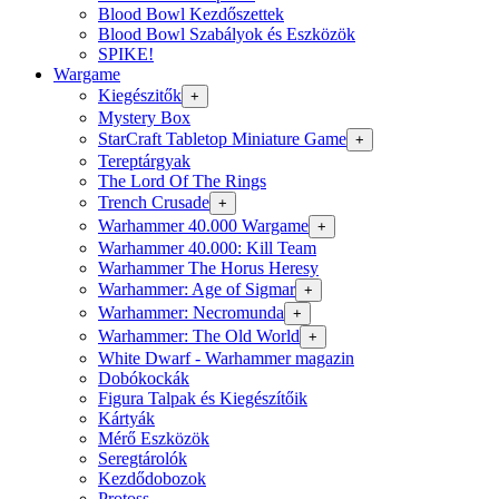
Blood Bowl Kezdőszettek
Blood Bowl Szabályok és Eszközök
SPIKE!
Wargame
Kiegészitők
+
Mystery Box
StarCraft Tabletop Miniature Game
+
Tereptárgyak
The Lord Of The Rings
Trench Crusade
+
Warhammer 40.000 Wargame
+
Warhammer 40.000: Kill Team
Warhammer The Horus Heresy
Warhammer: Age of Sigmar
+
Warhammer: Necromunda
+
Warhammer: The Old World
+
White Dwarf - Warhammer magazin
Dobókockák
Figura Talpak és Kiegészítőik
Kártyák
Mérő Eszközök
Seregtárolók
Kezdődobozok
Protoss