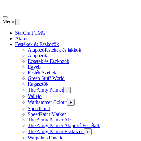
Menu
StarCraft TMG
Akció
Festékek és Eszközök
Alapozófestékek és lakkok
Alapozók
Ecsetek és Eszközök
Egyéb
Festék Szettek
Green Stuff World
Ragasztók
The Army Painter
+
Vallejo
Warhammer Colour
+
SpeedPaint
SpeedPaint Marker
The Army Painter Air
The Army Painter Alapozó Festékek
The Army Painter Eszközök
+
Warpaints Fanatic