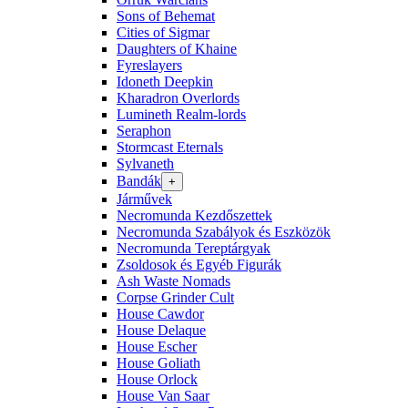
Sons of Behemat
Cities of Sigmar
Daughters of Khaine
Fyreslayers
Idoneth Deepkin
Kharadron Overlords
Lumineth Realm-lords
Seraphon
Stormcast Eternals
Sylvaneth
Bandák
+
Járművek
Necromunda Kezdőszettek
Necromunda Szabályok és Eszközök
Necromunda Tereptárgyak
Zsoldosok és Egyéb Figurák
Ash Waste Nomads
Corpse Grinder Cult
House Cawdor
House Delaque
House Escher
House Goliath
House Orlock
House Van Saar