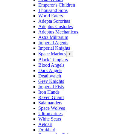
Emperor's Children
Thousand Sons
World Eaters
Adepta Sororitas
Adeptus Custodes
Adeptus Mechanicus
Astra Militarum
Imperial Agents
Imperial Knights
Space Marines
+
Black Templars
Blood Angels
Dark Angels
Deathwatch
Grey Knights
Imperial Fists
Iron Hands
Raven Guard
Salamanders
Space Wolves
Ultramarines
White Scars
Aeldari
Drukhari