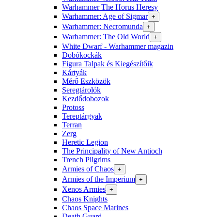
Warhammer The Horus Heresy
Warhammer: Age of Sigmar
+
Warhammer: Necromunda
+
Warhammer: The Old World
+
White Dwarf - Warhammer magazin
Dobókockák
Figura Talpak és Kiegészítőik
Kártyák
Mérő Eszközök
Seregtárolók
Kezdődobozok
Protoss
Tereptárgyak
Terran
Zerg
Heretic Legion
The Principality of New Antioch
Trench Pilgrims
Armies of Chaos
+
Armies of the Imperium
+
Xenos Armies
+
Chaos Knights
Chaos Space Marines
Death Guard