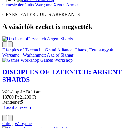
Genestealer Cults
Wargame
Xenos Armies
GENESTEALER CULTS ABERRANTS
A vásárlók ezeket is megvették
Disciples of Tzeentch
,
Grand Alliance: Chaos
,
Tereptárgyak
,
Wargame
,
Warhammer: Age of Sigmar
Games Workshop
DISCIPLES OF TZEENTCH: ARGENT
SHARDS
Webshop ár:
Bolti ár:
13780 Ft
21200 Ft
Rendelhető
Kosárba teszem
Orks
,
Wargame