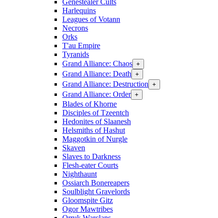
Genestealer Cults
Harlequins
Leagues of Votann
Necrons
Orks
T'au Empire
Tyranids
Grand Alliance: Chaos
+
Grand Alliance: Death
+
Grand Alliance: Destruction
+
Grand Alliance: Order
+
Blades of Khorne
Disciples of Tzeentch
Hedonites of Slaanesh
Helsmiths of Hashut
Maggotkin of Nurgle
Skaven
Slaves to Darkness
Flesh-eater Courts
Nighthaunt
Ossiarch Bonereapers
Soulblight Gravelords
Gloomspite Gitz
Ogor Mawtribes
Orruk Warclans