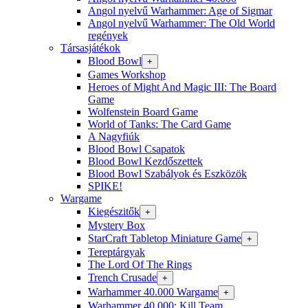
Angol nyelvű Warhammer: Age of Sigmar
Angol nyelvű Warhammer: The Old World
regények
Társasjátékok
Blood Bowl
+
Games Workshop
Heroes of Might And Magic III: The Board
Game
Wolfenstein Board Game
World of Tanks: The Card Game
A Nagyfiúk
Blood Bowl Csapatok
Blood Bowl Kezdőszettek
Blood Bowl Szabályok és Eszközök
SPIKE!
Wargame
Kiegészitők
+
Mystery Box
StarCraft Tabletop Miniature Game
+
Tereptárgyak
The Lord Of The Rings
Trench Crusade
+
Warhammer 40.000 Wargame
+
Warhammer 40.000: Kill Team