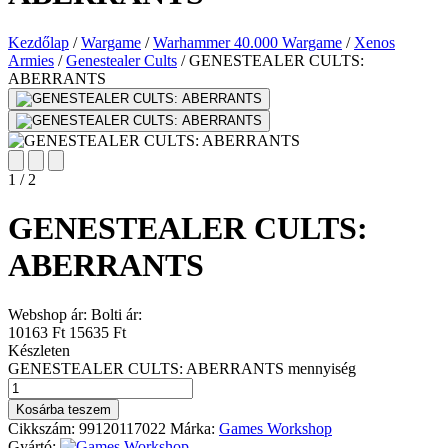
Kezdőlap
/
Wargame
/
Warhammer 40.000 Wargame
/
Xenos
Armies
/
Genestealer Cults
/
GENESTEALER CULTS:
ABERRANTS
1
/
2
GENESTEALER CULTS:
ABERRANTS
Webshop ár:
Bolti ár:
10163 Ft
15635 Ft
Készleten
GENESTEALER CULTS: ABERRANTS mennyiség
Kosárba teszem
Cikkszám:
99120117022
Márka:
Games Workshop
Gyártó: