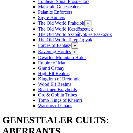
Ironhead Squat Prospectors
Malstrain Genestealers
Palanite Enforcers
Spyre Hunters
The Old World Frakciók
+
The Old World Kezdőszettek
The Old World Szabályok és Eszközök
The Old World Tereptárgyak
Forces of Fantasy
+
Ravening Hordes
+
Dwarfen Mountain Holds
Empire of Man
Grand Cathay
High Elf Realms
Kingdom of Bretonnia
Wood Elf Realms
Beastmen Brayherds
Orc & Goblin Tribes
Tomb Kings of Khemri
Warriors of Chaos
GENESTEALER CULTS:
ABERRANTS