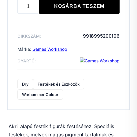
KOSÁRBA TESZEM
DRY:
HEXOS
PALESUN
mennyiség
9918995200106
CIKKSZÁM:
Márka:
Games Workshop
GYÁRTÓ:
Dry
Festékek és Eszközök
Warhammer Colour
Akril alapú festék figurák festéséhez. Speciális
festékek, melyek magas pigment tartalmuk és