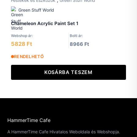
,
Festékek és Eszközök
Green Stuff World
Green Stuff World
Chameleon Acrylic Paint Set 1
Webshop ár:
Bolti ár:
5828 Ft
8966 Ft
RENDELHETŐ
KOSÁRBA TESZEM
HammerTime Cafe
A HammerTime Cafe Hivatalos Weboldala és Webshopja.