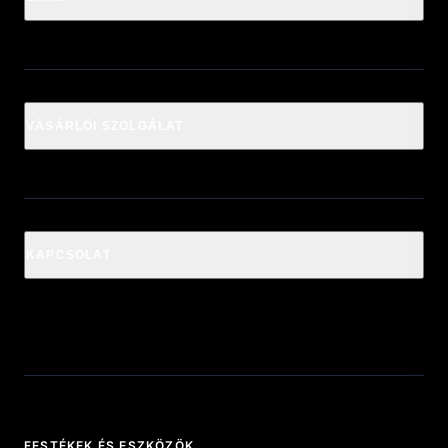
VÁSÁRLÓI SZOLGÁLAT
KAPCSOLAT
FESTÉKEK ÉS ESZKÖZÖK