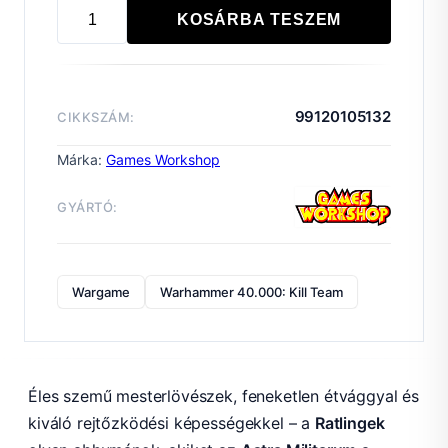
KOSÁRBA TESZEM
KILL
TEAM:
RATLINGS
mennyiség
99120105132
CIKKSZÁM:
Márka:
Games Workshop
GYÁRTÓ:
Wargame
Warhammer 40.000: Kill Team
Éles szemű mesterlövészek, feneketlen étvággyal és
kiváló rejtőzködési képességekkel – a
Ratlingek