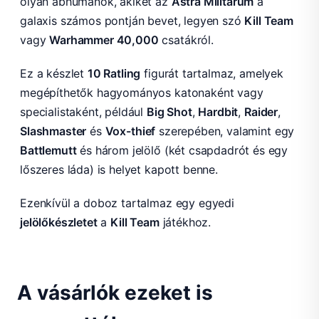
olyan abhumánok, akiket az
Astra Militarum
a
galaxis számos pontján bevet, legyen szó
Kill Team
vagy
Warhammer 40,000
csatákról.
Ez a készlet
10 Ratling
figurát tartalmaz, amelyek
megépíthetők hagyományos katonaként vagy
specialistaként, például
Big Shot
,
Hardbit
,
Raider
,
Slashmaster
és
Vox-thief
szerepében, valamint egy
Battlemutt
és három jelölő (két csapdadrót és egy
lőszeres láda) is helyet kapott benne.
Ezenkívül a doboz tartalmaz egy egyedi
jelölőkészletet
a
Kill Team
játékhoz.
A vásárlók ezeket is