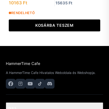
10163 Ft
15635 Ft
RENDELHETŐ
KOSÁRBA TESZEM
HammerTime Cafe
A HammerTime Cafe Hivatalos Weboldala és Webshopja.
LINKS