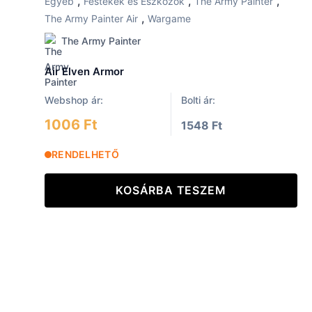
,
,
,
Egyéb
Festékek és Eszközök
The Army Painter
,
The Army Painter Air
Wargame
The Army Painter
Air Elven Armor
Webshop ár:
Bolti ár:
1006 Ft
1548 Ft
RENDELHETŐ
KOSÁRBA TESZEM