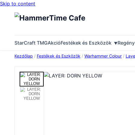
Skip to content
StarCraft TMG
Akció
Festékek és Eszközök
Regény
Kezdőlap
/
Festékek és Eszközök
/
Warhammer Colour
/
Laye