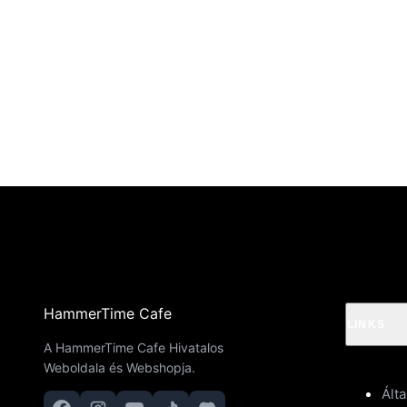
HammerTime Cafe
LINKS
A HammerTime Cafe Hivatalos
Weboldala és Webshopja.
Ált