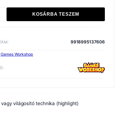
KOSÁRBA TESZEM
:
OW
iség
9918995137606
ZÁM:
:
Games Workshop
Ó:
ékek és Eszközök
Layer
Warhammer Colour
 vagy világosító technika (highlight)