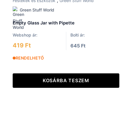
,
Festékek és Eszközök
Green Stuff World
Green Stuff World
Empty Glass Jar with Pipette
Webshop ár:
Bolti ár:
419 Ft
645 Ft
RENDELHETŐ
KOSÁRBA TESZEM