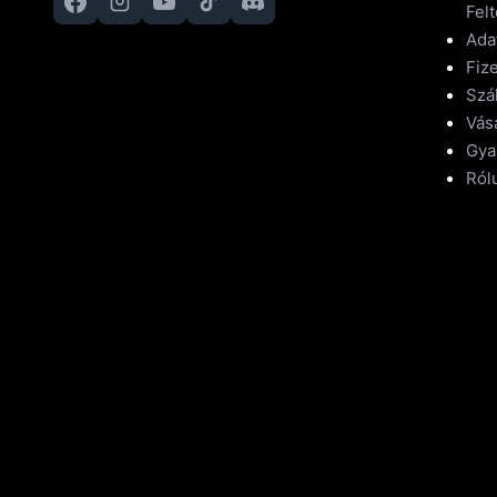
Felt
Ada
Fize
Szál
Vásá
Gya
Ról