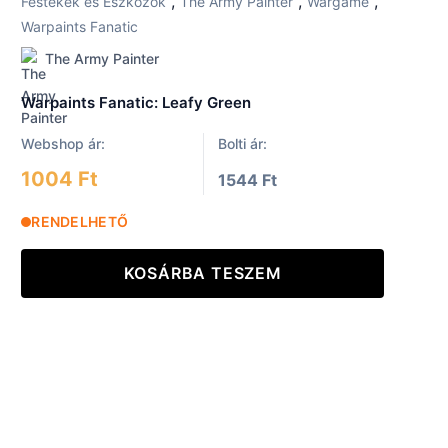
,
,
,
Festékek és Eszközök
The Army Painter
Wargame
Warpaints Fanatic
The Army Painter
Warpaints Fanatic: Leafy Green
Webshop ár:
Bolti ár:
1004 Ft
1544 Ft
RENDELHETŐ
KOSÁRBA TESZEM