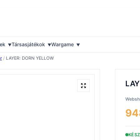
ek
Társasjátékok
Wargame
r
/
LAYER: DORN YELLOW
LAY
Websho
94
KÉS