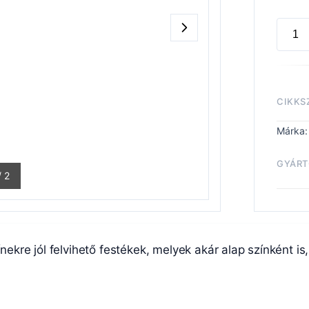
LAYER
DORN
YELL
menny
CIKKS
Márka
GYÁRT
/
2
Fest
ínekre jól felvihető festékek, melyek akár alap színként is,