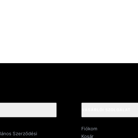
VÁSÁRLÓI SZOLGÁLAT
Fiókom
alános Szerződési
Kosár