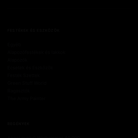
FESTÉKEK ÉS ESZKÖZÖK
Egyéb
Alapozófestékek és lakkok
Alapozók
Ecsetek és Eszközök
Festék Szettek
Green Stuff World
Ragasztók
The Army Painter
REGÉNYEK
Angol nyelvű Warhammer 40.000