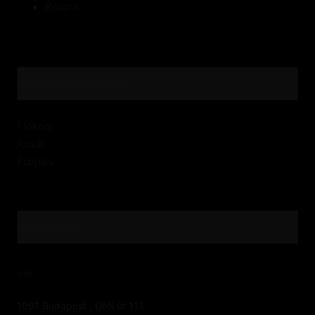
Rólunk
VÁSÁRLÓI SZOLGÁLAT
Fiókom
Kosár
Fizetés
KAPCSOLAT
CÍM
1091 Budapest , Üllői út 111.