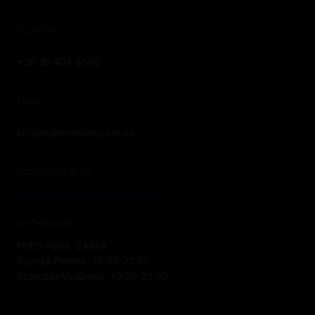
TELEFON
+36 30 424 8556
EMAIL
info@hammertimecafe.hu
ASZTALFOGLALÁS
HTCasztalfoglalas@gmail.com
NYITVATARTÁS
Hétfő-Kedd: ZÁRVA
Szerda-Péntek: 16:00-22:00
Szombat-Vasárnap: 10:00-22:00