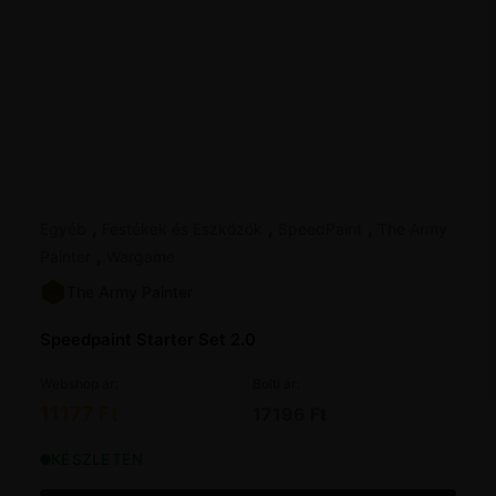
,
,
,
Egyéb
Festékek és Eszközök
SpeedPaint
The Army
,
Painter
Wargame
The Army Painter
Speedpaint Starter Set 2.0
Webshop ár:
Bolti ár:
11177 Ft
17196 Ft
KÉSZLETEN