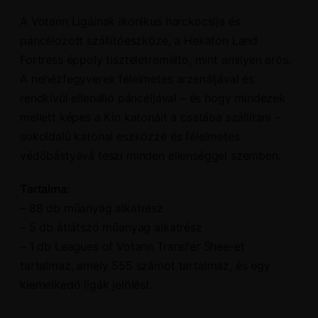
A Votann Ligáinak ikonikus harckocsija és
páncélozott szállítóeszköze, a Hekaton Land
Fortress éppoly tiszteletreméltó, mint amilyen erős.
A nehézfegyverek félelmetes arzenáljával és
rendkívül ellenálló páncéljával – és hogy mindezek
mellett képes a Kin katonáit a csatába szállítani –
sokoldalú katonai eszközzé és félelmetes
védőbástyává teszi minden ellenséggel szemben.
Tartalma:
– 88 db műanyag alkatrész
– 5 db átlátszó műanyag alkatrész
– 1 db Leagues of Votann Transfer Shee-et
tartalmaz, amely 555 számot tartalmaz, és egy
kiemelkedő ligák jelölést.