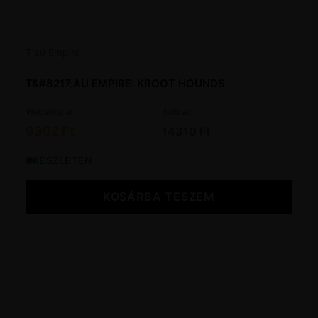
T'au Empire
T&#8217;AU EMPIRE: KROOT HOUNDS
Webshop ár:
Bolti ár:
9302 Ft
14310 Ft
KÉSZLETEN
KOSÁRBA TESZEM