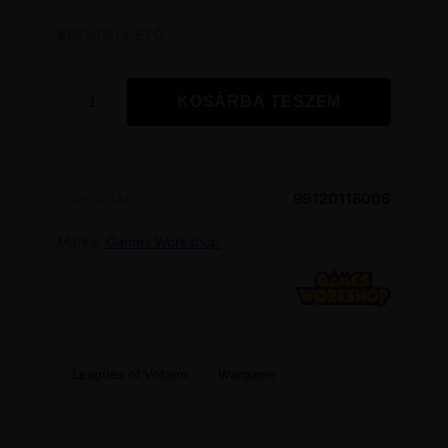
RENDELHETŐ
KOSÁRBA TESZEM
LEAGUES
OF
VOTANN:
HEKATON
99120118006
CIKKSZÁM:
LAND
FORTRESS
Márka:
Games Workshop
mennyiség
GYÁRTÓ:
Leagues of Votann
Wargame