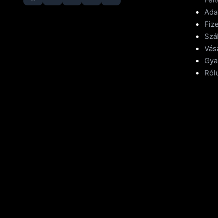
Ada
Fize
Szál
Vásá
Gya
Ról