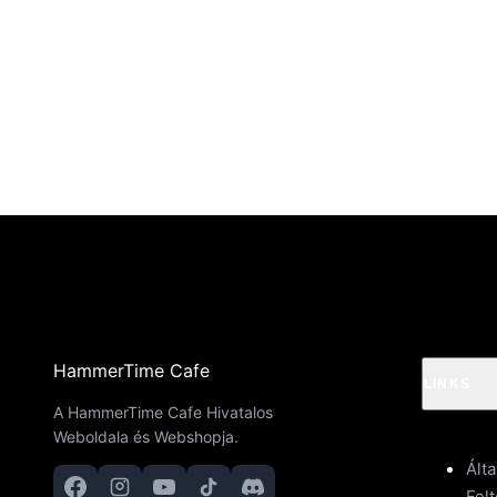
HammerTime Cafe
LINKS
A HammerTime Cafe Hivatalos
Weboldala és Webshopja.
Ált
Felt