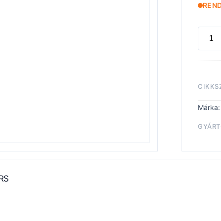
REN
LEGI
ASTAR
SATU
TERM
CIKKS
menny
Márka
GYÁRT
War
RS