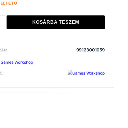
DELHETŐ
KOSÁRBA TESZEM
ONES
TES:
RNINE
INATORS
99123001059
ZÁM:
iség
:
Games Workshop
Ó:
game
Warhammer The Horus Heresy