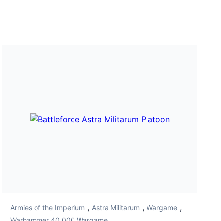
,
,
,
Armies of the Imperium
Astra Militarum
Wargame
Warhammer 40.000 Wargame