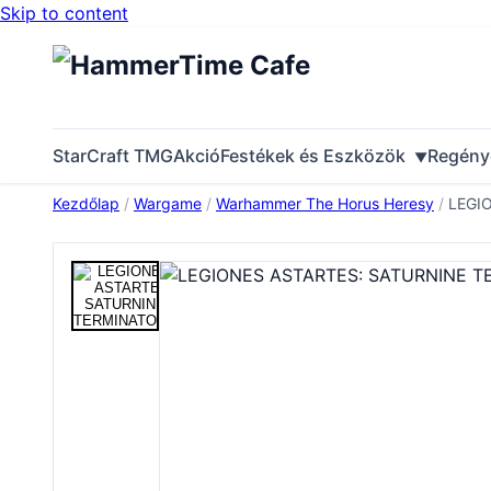
Skip to content
StarCraft TMG
Akció
Festékek és Eszközök
Regény
Kezdőlap
/
Wargame
/
Warhammer The Horus Heresy
/
LEGIO