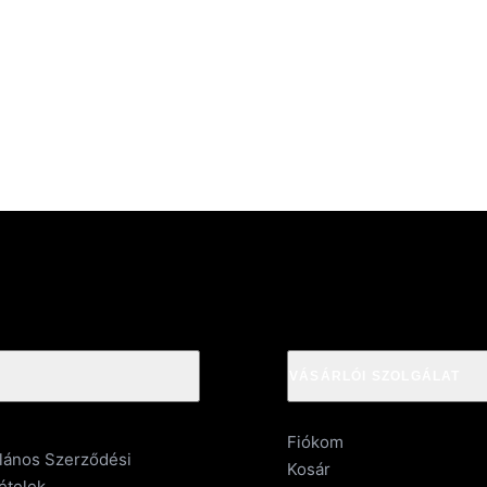
VÁSÁRLÓI SZOLGÁLAT
Fiókom
alános Szerződési
Kosár
ételek