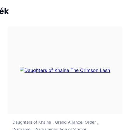
ték
,
,
Daughters of Khaine
Grand Alliance: Order
,
Wargame
Warhammer: Age of Sigmar