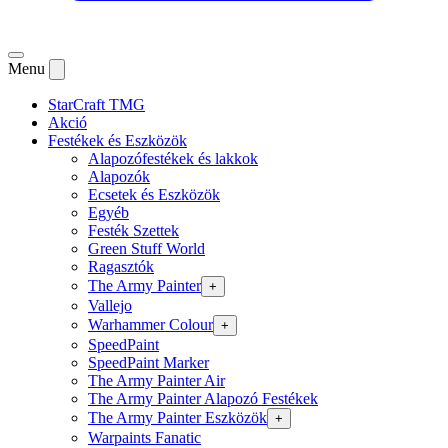
Menu
StarCraft TMG
Akció
Festékek és Eszközök
Alapozófestékek és lakkok
Alapozók
Ecsetek és Eszközök
Egyéb
Festék Szettek
Green Stuff World
Ragasztók
The Army Painter
+
Vallejo
Warhammer Colour
+
SpeedPaint
SpeedPaint Marker
The Army Painter Air
The Army Painter Alapozó Festékek
The Army Painter Eszközök
+
Warpaints Fanatic