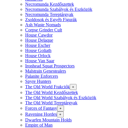
Necromunda Kezdőszettek
Necromunda Szabályok és Eszközök
Necromunda Tereptárgyak
Zsoldosok és Egyéb Figurák
Ash Waste Nomads
Corpse Grinder Cult
House Cawdor
House Delaque
House Escher
House Goliath
House Orlock
House Van Saar
Ironhead Squat Prospectors
Malstrain Genestealers
Palanite Enforcers
Spyre Hunters
The Old World Frakciók
+
The Old World Kezdőszettek
The Old World Szabályok és Eszközök
The Old World Tereptárgyak
Forces of Fantasy
+
Ravening Hordes
+
Dwarfen Mountain Holds
Empire of Man