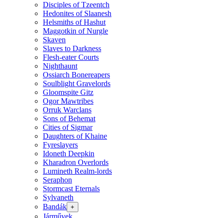
Disciples of Tzeentch
Hedonites of Slaanesh
Helsmiths of Hashut
Maggotkin of Nurgle
Skaven
Slaves to Darkness
Flesh-eater Courts
Nighthaunt
Ossiarch Bonereapers
Soulblight Gravelords
Gloomspite Gitz
Ogor Mawtribes
Orruk Warclans
Sons of Behemat
Cities of Sigmar
Daughters of Khaine
Fyreslayers
Idoneth Deepkin
Kharadron Overlords
Lumineth Realm-lords
Seraphon
Stormcast Eternals
Sylvaneth
Bandák
+
Járművek