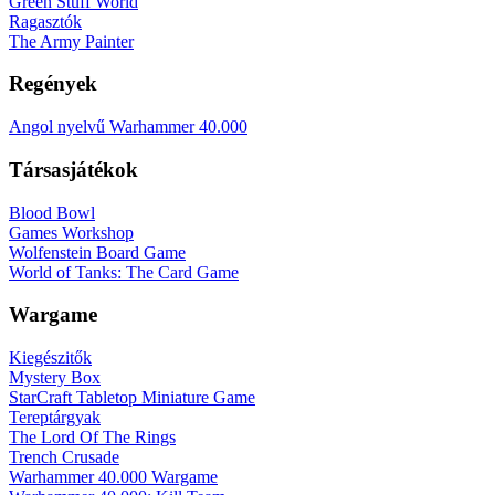
Green Stuff World
Ragasztók
The Army Painter
Regények
Angol nyelvű Warhammer 40.000
Társasjátékok
Blood Bowl
Games Workshop
Wolfenstein Board Game
World of Tanks: The Card Game
Wargame
Kiegészitők
Mystery Box
StarCraft Tabletop Miniature Game
Tereptárgyak
The Lord Of The Rings
Trench Crusade
Warhammer 40.000 Wargame