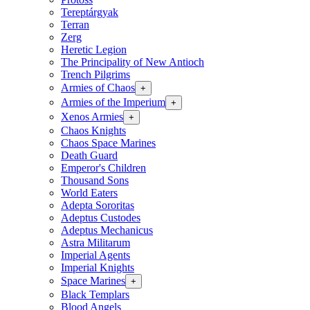
Tereptárgyak
Terran
Zerg
Heretic Legion
The Principality of New Antioch
Trench Pilgrims
Armies of Chaos
+
Armies of the Imperium
+
Xenos Armies
+
Chaos Knights
Chaos Space Marines
Death Guard
Emperor's Children
Thousand Sons
World Eaters
Adepta Sororitas
Adeptus Custodes
Adeptus Mechanicus
Astra Militarum
Imperial Agents
Imperial Knights
Space Marines
+
Black Templars
Blood Angels