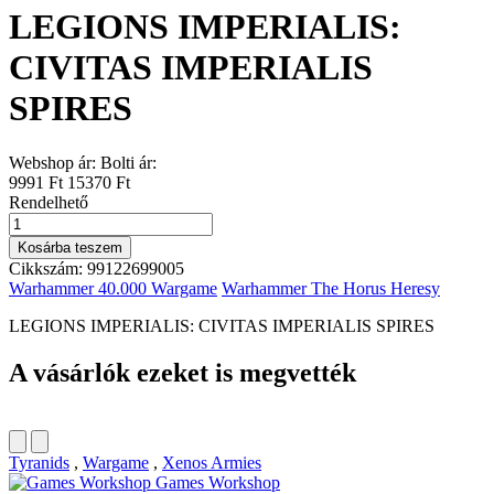
LEGIONS IMPERIALIS:
CIVITAS IMPERIALIS
SPIRES
Webshop ár:
Bolti ár:
9991 Ft
15370 Ft
Rendelhető
LEGIONS
IMPERIALIS:
Kosárba teszem
CIVITAS
Cikkszám:
99122699005
IMPERIALIS
Warhammer 40.000 Wargame
Warhammer The Horus Heresy
SPIRES
mennyiség
LEGIONS IMPERIALIS: CIVITAS IMPERIALIS SPIRES
A vásárlók ezeket is megvették
Tyranids
,
Wargame
,
Xenos Armies
Games Workshop