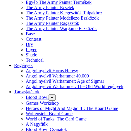
Egyéb The Army Painter Termékek
The Army Painter Ecsetek
The Army Painter Kiegészítők Talpakhoz
The Army Painter Modellező Eszközök
The Army Painter Ragasztók
The Army Painter Wargame Eszközök
Base
Contrast
Dry
Layer
Shade
Technical
Regények
Angol nyelvű Horus Heresy
Angol nyelvű Warhammer 40.000
Angol nyelvű Warhammer: Age of Sigmar
Angol nyelvű Warhammer: The Old World regények
Társasjátékok
Blood Bowl
+
Games Workshop
Heroes of Might And Magic III: The Board Game
Wolfenstein Board Game
World of Tanks: The Card Game
A Nagyfiúk
Blood Bowl Csapatok