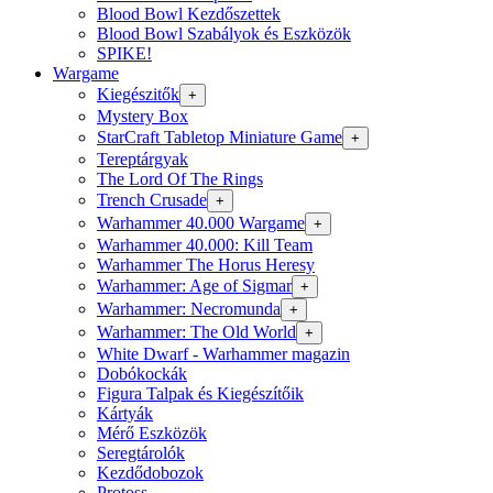
Blood Bowl Kezdőszettek
Blood Bowl Szabályok és Eszközök
SPIKE!
Wargame
Kiegészitők
+
Mystery Box
StarCraft Tabletop Miniature Game
+
Tereptárgyak
The Lord Of The Rings
Trench Crusade
+
Warhammer 40.000 Wargame
+
Warhammer 40.000: Kill Team
Warhammer The Horus Heresy
Warhammer: Age of Sigmar
+
Warhammer: Necromunda
+
Warhammer: The Old World
+
White Dwarf - Warhammer magazin
Dobókockák
Figura Talpak és Kiegészítőik
Kártyák
Mérő Eszközök
Seregtárolók
Kezdődobozok
Protoss