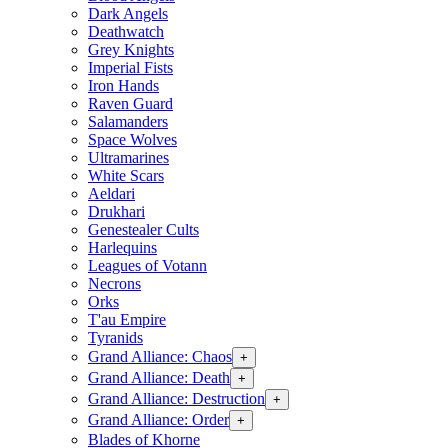
Dark Angels
Deathwatch
Grey Knights
Imperial Fists
Iron Hands
Raven Guard
Salamanders
Space Wolves
Ultramarines
White Scars
Aeldari
Drukhari
Genestealer Cults
Harlequins
Leagues of Votann
Necrons
Orks
T'au Empire
Tyranids
Grand Alliance: Chaos
+
Grand Alliance: Death
+
Grand Alliance: Destruction
+
Grand Alliance: Order
+
Blades of Khorne