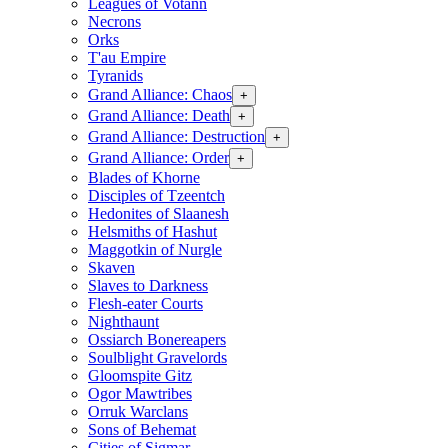
Leagues of Votann
Necrons
Orks
T'au Empire
Tyranids
Grand Alliance: Chaos
+
Grand Alliance: Death
+
Grand Alliance: Destruction
+
Grand Alliance: Order
+
Blades of Khorne
Disciples of Tzeentch
Hedonites of Slaanesh
Helsmiths of Hashut
Maggotkin of Nurgle
Skaven
Slaves to Darkness
Flesh-eater Courts
Nighthaunt
Ossiarch Bonereapers
Soulblight Gravelords
Gloomspite Gitz
Ogor Mawtribes
Orruk Warclans
Sons of Behemat
Cities of Sigmar