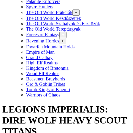
Palanite Enforcers
Spyre Hunters
The Old World Frakciók
+
The Old World Kezdőszettek
The Old World Szabályok és Eszközök
The Old World Tereptárgyak
Forces of Fantasy
+
Ravening Hordes
+
Dwarfen Mountain Holds
Empire of Man
Grand Cathay
High Elf Realms
Kingdom of Bretonnia
Wood Elf Realms
Beastmen Brayherds
Orc & Goblin Tribes
Tomb Kings of Khemri
Warriors of Chaos
LEGIONS IMPERIALIS:
DIRE WOLF HEAVY SCOUT
TITANS