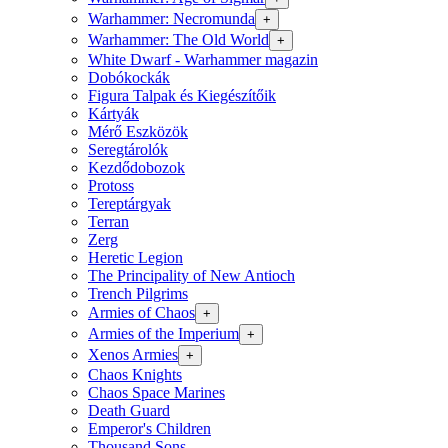
Warhammer: Necromunda
+
Warhammer: The Old World
+
White Dwarf - Warhammer magazin
Dobókockák
Figura Talpak és Kiegészítőik
Kártyák
Mérő Eszközök
Seregtárolók
Kezdődobozok
Protoss
Tereptárgyak
Terran
Zerg
Heretic Legion
The Principality of New Antioch
Trench Pilgrims
Armies of Chaos
+
Armies of the Imperium
+
Xenos Armies
+
Chaos Knights
Chaos Space Marines
Death Guard
Emperor's Children
Thousand Sons