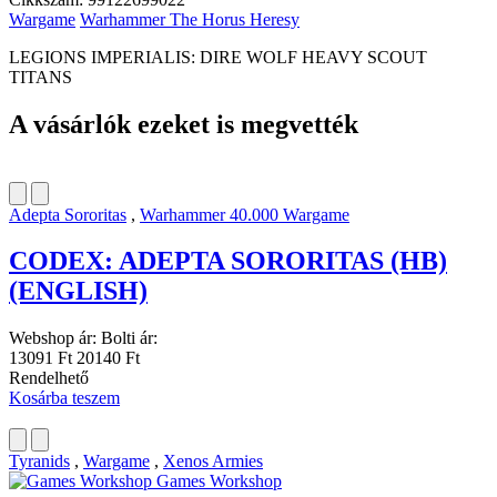
Wargame
Warhammer The Horus Heresy
LEGIONS IMPERIALIS: DIRE WOLF HEAVY SCOUT
TITANS
A vásárlók ezeket is megvették
Adepta Sororitas
,
Warhammer 40.000 Wargame
CODEX: ADEPTA SORORITAS (HB)
(ENGLISH)
Webshop ár:
Bolti ár:
13091 Ft
20140 Ft
Rendelhető
Kosárba teszem
Tyranids
,
Wargame
,
Xenos Armies
Games Workshop