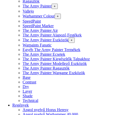
Ragasztók
The Army Painter
+
Vallejo
Warhammer Colour
+
SpeedPaint
SpeedPaint Marker
The Army Painter Air
The Army Painter Alapozó Festékek
The Army Painter Eszközök
+
Warpaints Fanatic
Egyéb The Army Painter Termékek
The Army Painter Ecsetek
The Army Painter Kiegészítők Talpakhoz
The Army Painter Modellező Eszközök
The Army Painter Ragasztók
The Army Painter Wargame Eszközök
Base
Contrast
Dry
Layer
Shade
Technical
Regények
Angol nyelvű Horus Heresy
Angol nyelvű Warhammer 40.000