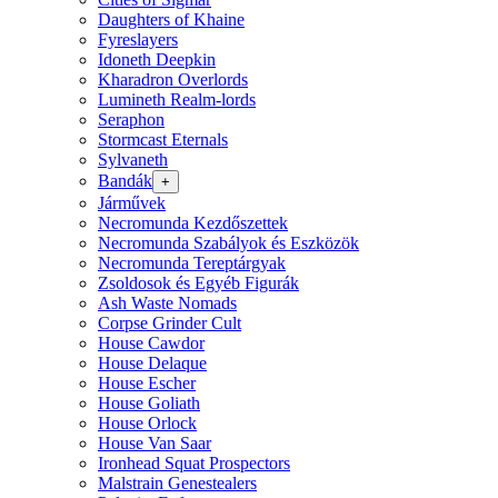
Daughters of Khaine
Fyreslayers
Idoneth Deepkin
Kharadron Overlords
Lumineth Realm-lords
Seraphon
Stormcast Eternals
Sylvaneth
Bandák
+
Járművek
Necromunda Kezdőszettek
Necromunda Szabályok és Eszközök
Necromunda Tereptárgyak
Zsoldosok és Egyéb Figurák
Ash Waste Nomads
Corpse Grinder Cult
House Cawdor
House Delaque
House Escher
House Goliath
House Orlock
House Van Saar
Ironhead Squat Prospectors
Malstrain Genestealers