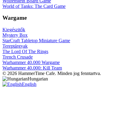
Wolfenstein Board Game
World of Tanks: The Card Game
Wargame
Kiegészitők
Mystery Box
StarCraft Tabletop Miniature Game
Tereptárgyak
The Lord Of The Rings
Trench Crusade
Warhammer 40.000 Wargame
Warhammer 40.000: Kill Team
© 2026 HammerTime Cafe. Minden jog fenntartva.
Hungarian
English