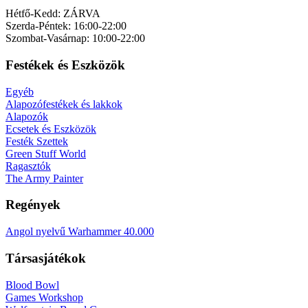
Hétfő-Kedd: ZÁRVA
Szerda-Péntek: 16:00-22:00
Szombat-Vasárnap: 10:00-22:00
Festékek és Eszközök
Egyéb
Alapozófestékek és lakkok
Alapozók
Ecsetek és Eszközök
Festék Szettek
Green Stuff World
Ragasztók
The Army Painter
Regények
Angol nyelvű Warhammer 40.000
Társasjátékok
Blood Bowl
Games Workshop