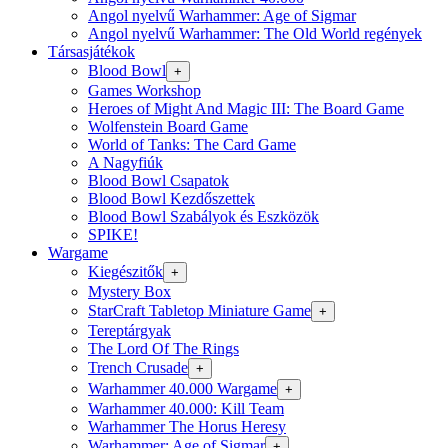
Angol nyelvű Warhammer: Age of Sigmar
Angol nyelvű Warhammer: The Old World regények
Társasjátékok
Blood Bowl
+
Games Workshop
Heroes of Might And Magic III: The Board Game
Wolfenstein Board Game
World of Tanks: The Card Game
A Nagyfiúk
Blood Bowl Csapatok
Blood Bowl Kezdőszettek
Blood Bowl Szabályok és Eszközök
SPIKE!
Wargame
Kiegészitők
+
Mystery Box
StarCraft Tabletop Miniature Game
+
Tereptárgyak
The Lord Of The Rings
Trench Crusade
+
Warhammer 40.000 Wargame
+
Warhammer 40.000: Kill Team
Warhammer The Horus Heresy
Warhammer: Age of Sigmar
+