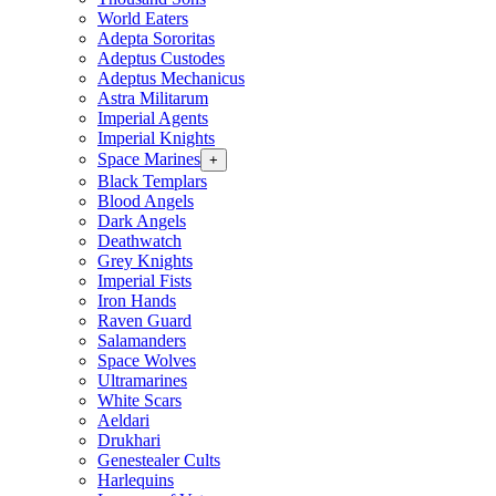
World Eaters
Adepta Sororitas
Adeptus Custodes
Adeptus Mechanicus
Astra Militarum
Imperial Agents
Imperial Knights
Space Marines
+
Black Templars
Blood Angels
Dark Angels
Deathwatch
Grey Knights
Imperial Fists
Iron Hands
Raven Guard
Salamanders
Space Wolves
Ultramarines
White Scars
Aeldari
Drukhari
Genestealer Cults
Harlequins