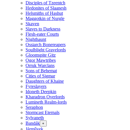
Disciples of Tzeentch
Hedonites of Slaanesh
Helsmiths of Hashut
Maggotkin of Nurgle
Skaven
Slaves to Darkness
Flesh-eater Courts
Nighthaunt
Ossiarch Bonereapers
Soulblight Gravelords
Gloomspite Gitz
Ogor Mawtribes
Orruk Warclans
Sons of Behemat
Cities of Sigmar
Daughters of Khaine
Fyreslayers
Idoneth Deepkin
Kharadron Overlords
Lumineth Realm-lords
Seraphon
Stormcast Eternals
Sylvaneth
Bandák
+
Járművek