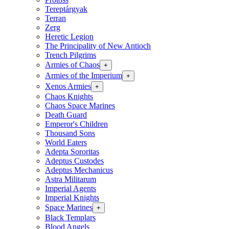
Tereptárgyak
Terran
Zerg
Heretic Legion
The Principality of New Antioch
Trench Pilgrims
Armies of Chaos
+
Armies of the Imperium
+
Xenos Armies
+
Chaos Knights
Chaos Space Marines
Death Guard
Emperor's Children
Thousand Sons
World Eaters
Adepta Sororitas
Adeptus Custodes
Adeptus Mechanicus
Astra Militarum
Imperial Agents
Imperial Knights
Space Marines
+
Black Templars
Blood Angels