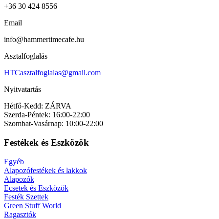
+36 30 424 8556
Email
info@hammertimecafe.hu
Asztalfoglalás
HTCasztalfoglalas@gmail.com
Nyitvatartás
Hétfő-Kedd: ZÁRVA
Szerda-Péntek: 16:00-22:00
Szombat-Vasárnap: 10:00-22:00
Festékek és Eszközök
Egyéb
Alapozófestékek és lakkok
Alapozók
Ecsetek és Eszközök
Festék Szettek
Green Stuff World
Ragasztók