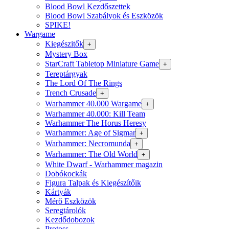
Blood Bowl Kezdőszettek
Blood Bowl Szabályok és Eszközök
SPIKE!
Wargame
Kiegészitők
+
Mystery Box
StarCraft Tabletop Miniature Game
+
Tereptárgyak
The Lord Of The Rings
Trench Crusade
+
Warhammer 40.000 Wargame
+
Warhammer 40.000: Kill Team
Warhammer The Horus Heresy
Warhammer: Age of Sigmar
+
Warhammer: Necromunda
+
Warhammer: The Old World
+
White Dwarf - Warhammer magazin
Dobókockák
Figura Talpak és Kiegészítőik
Kártyák
Mérő Eszközök
Seregtárolók
Kezdődobozok
Protoss