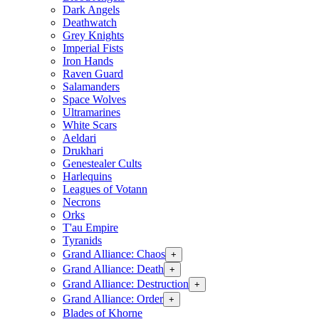
Dark Angels
Deathwatch
Grey Knights
Imperial Fists
Iron Hands
Raven Guard
Salamanders
Space Wolves
Ultramarines
White Scars
Aeldari
Drukhari
Genestealer Cults
Harlequins
Leagues of Votann
Necrons
Orks
T'au Empire
Tyranids
Grand Alliance: Chaos
+
Grand Alliance: Death
+
Grand Alliance: Destruction
+
Grand Alliance: Order
+
Blades of Khorne