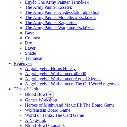
Egyéb The Army Painter Termékek
The Army Painter Ecsetek
The Army Painter Kiegészítők Talpakhoz
The Army Painter Modellező Eszközök
The Army Painter Ragasztók
The Army Painter Wargame Eszközök
Base
Contrast
Dry
Layer
Shade
Technical
Regények
Angol nyelvű Horus Heresy
Angol nyelvű Warhammer 40.000
Angol nyelvű Warhammer: Age of Sigmar
Angol nyelvű Warhammer: The Old World regények
Társasjátékok
Blood Bowl
+
Games Workshop
Heroes of Might And Magic III: The Board Game
Wolfenstein Board Game
World of Tanks: The Card Game
A Nagyfiúk
Blood Bowl Csapatok