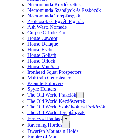
Necromunda Kezdőszettek
Necromunda Szabályok és Eszközök
Necromunda Tereptárgyak
Zsoldosok és Egyéb Figurák
Ash Waste Nomads
Corpse Grinder Cult
House Cawdor
House Delaque
House Escher
House Goliath
House Orlock
House Van Saar
Ironhead Squat Prospectors
Malstrain Genestealers
Palanite Enforcers
Spyre Hunters
The Old World Frakciók
+
The Old World Kezdőszettek
The Old World Szabályok és Eszközök
The Old World Tereptárgyak
Forces of Fantasy
+
Ravening Hordes
+
Dwarfen Mountain Holds
Empire of Man