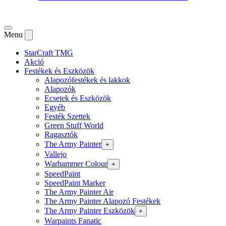
Menu
StarCraft TMG
Akció
Festékek és Eszközök
Alapozófestékek és lakkok
Alapozók
Ecsetek és Eszközök
Egyéb
Festék Szettek
Green Stuff World
Ragasztók
The Army Painter
+
Vallejo
Warhammer Colour
+
SpeedPaint
SpeedPaint Marker
The Army Painter Air
The Army Painter Alapozó Festékek
The Army Painter Eszközök
+
Warpaints Fanatic