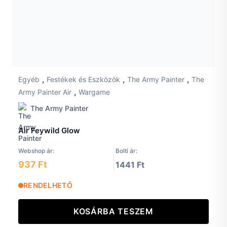
,
,
,
Egyéb
Festékek és Eszközök
The Army Painter
The
,
Army Painter Air
Wargame
The Army Painter
Air Feywild Glow
Webshop ár:
Bolti ár:
937 Ft
1441 Ft
RENDELHETŐ
KOSÁRBA TESZEM