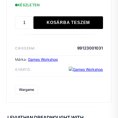
KÉSZLETEN
KOSÁRBA TESZEM
LEGIONS
ASTARTES:
LEVIATHAN
DREADNOUGHT
99123001031
CIKKSZÁM:
WITH
CLAWS/DRILLS
Márka:
Games Workshop
mennyiség
GYÁRTÓ:
Wargame
LEVIATHAN DREADNOUGHT WITH