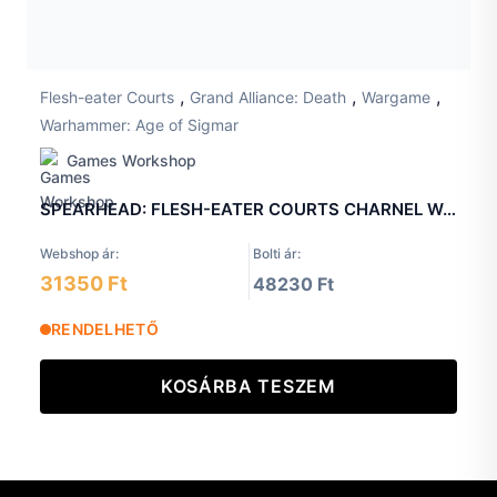
,
,
,
Flesh-eater Courts
Grand Alliance: Death
Wargame
Warhammer: Age of Sigmar
Games Workshop
SPEARHEAD: FLESH-EATER COURTS CHARNEL WATCH
Webshop ár:
Bolti ár:
31350 Ft
48230 Ft
RENDELHETŐ
KOSÁRBA TESZEM