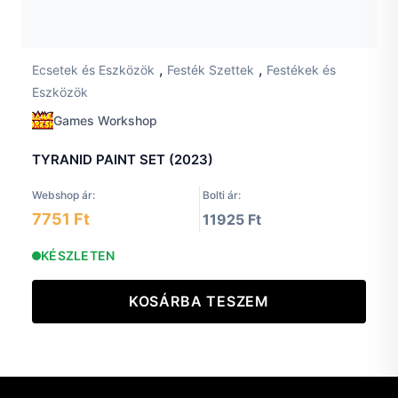
,
,
Ecsetek és Eszközök
Festék Szettek
Festékek és
Eszközök
Games Workshop
TYRANID PAINT SET (2023)
Webshop ár:
Bolti ár:
7751 Ft
11925 Ft
KÉSZLETEN
KOSÁRBA TESZEM