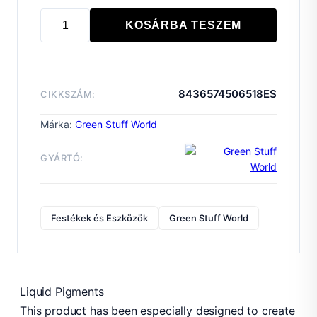
KOSÁRBA TESZEM
Liquid
Pigments
DESERT
EARTH
8436574506518ES
CIKKSZÁM:
mennyiség
Márka:
Green Stuff World
GYÁRTÓ:
Festékek és Eszközök
Green Stuff World
Liquid Pigments
This product has been especially designed to create