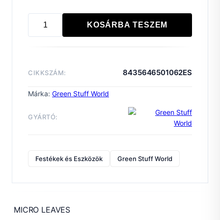
KOSÁRBA TESZEM
Micro
Leaves
-
Dark
8435646501062ES
CIKKSZÁM:
Green
Mix
Márka:
Green Stuff World
mennyiség
GYÁRTÓ:
Festékek és Eszközök
Green Stuff World
MICRO LEAVES