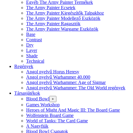
Egyéb The Army Painter Termékek
The Army Painter Ecsetek
The Army Painter Kiegészítők Talpakhoz
The Army Painter Modellező Eszközök
The Army Painter Ragasztók
The Army Painter Wargame Eszközök
Base
Contrast
Dry
Layer
Shade
Technical
Regények
Angol nyelvű Horus Heresy
Angol nyelvű Warhammer 40.000
Angol nyelvű Warhammer: Age of Sigmar
Angol nyelvű Warhammer: The Old World regények
Társasjátékok
Blood Bowl
+
Games Workshop
Heroes of Might And Magic III: The Board Game
Wolfenstein Board Game
World of Tanks: The Card Game
A Nagyfiúk
Blood Bowl Csapatok