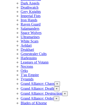
Dark Angels
Deathwatch
Grey Knights
Imperial Fists
Iron Hands
Raven Guard
Salamanders
Space Wolves
Ultramarines
White Scars
Aeldari
Drukhari
Genestealer Cults
Harlequins
Leagues of Votann
Necrons
Orks
T'au Empire
Tyranids
Grand Alliance: Chaos
+
Grand Alliance: Death
+
Grand Alliance: Destruction
+
Grand Alliance: Order
+
Blades of Khorne