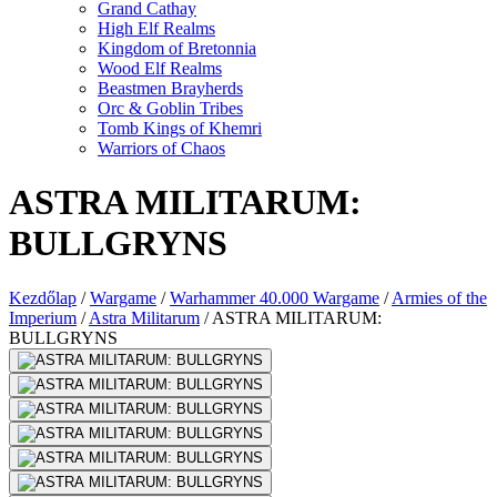
Grand Cathay
High Elf Realms
Kingdom of Bretonnia
Wood Elf Realms
Beastmen Brayherds
Orc & Goblin Tribes
Tomb Kings of Khemri
Warriors of Chaos
ASTRA MILITARUM:
BULLGRYNS
Kezdőlap
/
Wargame
/
Warhammer 40.000 Wargame
/
Armies of the
Imperium
/
Astra Militarum
/
ASTRA MILITARUM:
BULLGRYNS