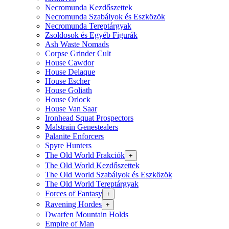
Necromunda Kezdőszettek
Necromunda Szabályok és Eszközök
Necromunda Tereptárgyak
Zsoldosok és Egyéb Figurák
Ash Waste Nomads
Corpse Grinder Cult
House Cawdor
House Delaque
House Escher
House Goliath
House Orlock
House Van Saar
Ironhead Squat Prospectors
Malstrain Genestealers
Palanite Enforcers
Spyre Hunters
The Old World Frakciók
+
The Old World Kezdőszettek
The Old World Szabályok és Eszközök
The Old World Tereptárgyak
Forces of Fantasy
+
Ravening Hordes
+
Dwarfen Mountain Holds
Empire of Man