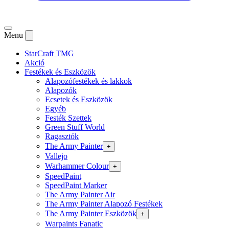
Menu
StarCraft TMG
Akció
Festékek és Eszközök
Alapozófestékek és lakkok
Alapozók
Ecsetek és Eszközök
Egyéb
Festék Szettek
Green Stuff World
Ragasztók
The Army Painter
+
Vallejo
Warhammer Colour
+
SpeedPaint
SpeedPaint Marker
The Army Painter Air
The Army Painter Alapozó Festékek
The Army Painter Eszközök
+
Warpaints Fanatic