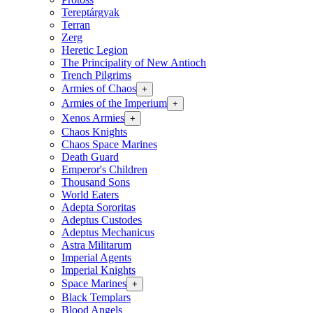
Tereptárgyak
Terran
Zerg
Heretic Legion
The Principality of New Antioch
Trench Pilgrims
Armies of Chaos
+
Armies of the Imperium
+
Xenos Armies
+
Chaos Knights
Chaos Space Marines
Death Guard
Emperor's Children
Thousand Sons
World Eaters
Adepta Sororitas
Adeptus Custodes
Adeptus Mechanicus
Astra Militarum
Imperial Agents
Imperial Knights
Space Marines
+
Black Templars
Blood Angels