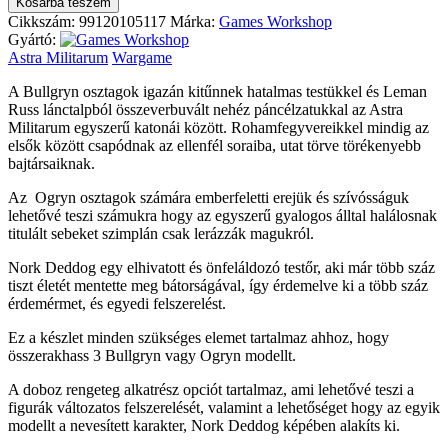
Kosárba teszem
Cikkszám:
99120105117
Márka:
Games Workshop
Gyártó:
Astra Militarum
Wargame
A Bullgryn osztagok igazán kitűnnek hatalmas testükkel és Leman
Russ lánctalpból összeverbuvált nehéz páncélzatukkal az Astra
Militarum egyszerű katonái között. Rohamfegyvereikkel mindig az
elsők között csapódnak az ellenfél soraiba, utat törve törékenyebb
bajtársaiknak.
Az Ogryn osztagok számára emberfeletti erejük és szívósságuk
lehetővé teszi számukra hogy az egyszerű gyalogos álltal halálosnak
titulált sebeket szimplán csak lerázzák magukról.
Nork Deddog egy elhivatott és önfeláldozó testőr, aki már több száz
tiszt életét mentette meg bátorságával, így érdemelve ki a több száz
érdemérmet, és egyedi felszerelést.
Ez a készlet minden szükséges elemet tartalmaz ahhoz, hogy
összerakhass 3 Bullgryn vagy Ogryn modellt.
A doboz rengeteg alkatrész opciót tartalmaz, ami lehetővé teszi a
figurák változatos felszerelését, valamint a lehetőséget hogy az egyik
modellt a nevesített karakter, Nork Deddog képében alakíts ki.