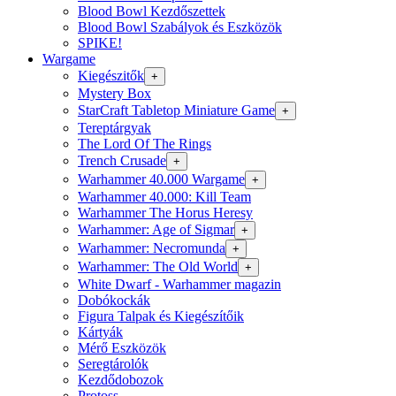
Blood Bowl Kezdőszettek
Blood Bowl Szabályok és Eszközök
SPIKE!
Wargame
Kiegészitők
+
Mystery Box
StarCraft Tabletop Miniature Game
+
Tereptárgyak
The Lord Of The Rings
Trench Crusade
+
Warhammer 40.000 Wargame
+
Warhammer 40.000: Kill Team
Warhammer The Horus Heresy
Warhammer: Age of Sigmar
+
Warhammer: Necromunda
+
Warhammer: The Old World
+
White Dwarf - Warhammer magazin
Dobókockák
Figura Talpak és Kiegészítőik
Kártyák
Mérő Eszközök
Seregtárolók
Kezdődobozok
Protoss