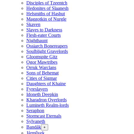
Disciples of Tzeentch
Hedonites of Slaanesh
Helsmiths of Hashut
Maggotkin of Nurgle
Skaven
Slaves to Darkness
Flesh-eater Courts
Nighthaunt
Ossiarch Bonereapers
Soulblight Gravelords
Gloomspite Gitz
Ogor Mawtribes
Orruk Warclans
Sons of Behemat
Cities of Sigmar
Daughters of Khaine
Fyreslayers
Idoneth Deepkin
Kharadron Overlords
Lumineth Realm-lords
Seraphon
Stormcast Eternals
Sylvaneth
Bandák
+
Járművek