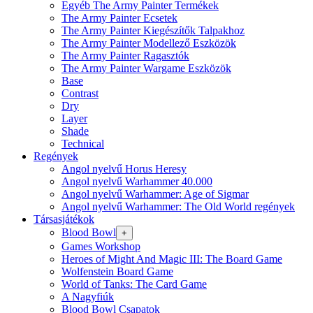
Egyéb The Army Painter Termékek
The Army Painter Ecsetek
The Army Painter Kiegészítők Talpakhoz
The Army Painter Modellező Eszközök
The Army Painter Ragasztók
The Army Painter Wargame Eszközök
Base
Contrast
Dry
Layer
Shade
Technical
Regények
Angol nyelvű Horus Heresy
Angol nyelvű Warhammer 40.000
Angol nyelvű Warhammer: Age of Sigmar
Angol nyelvű Warhammer: The Old World regények
Társasjátékok
Blood Bowl
+
Games Workshop
Heroes of Might And Magic III: The Board Game
Wolfenstein Board Game
World of Tanks: The Card Game
A Nagyfiúk
Blood Bowl Csapatok