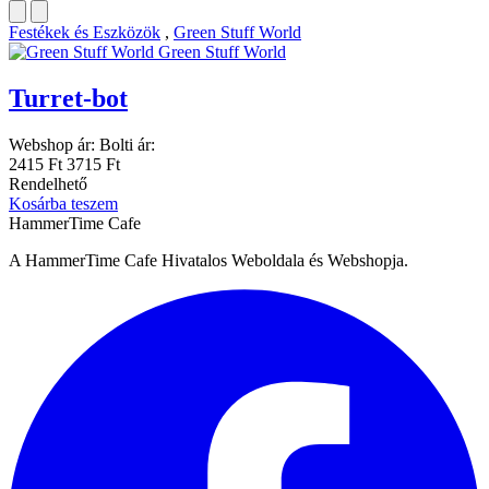
Festékek és Eszközök
,
Green Stuff World
Green Stuff World
Turret-bot
Webshop ár:
Bolti ár:
2415 Ft
3715 Ft
Rendelhető
Kosárba teszem
HammerTime Cafe
A HammerTime Cafe Hivatalos Weboldala és Webshopja.