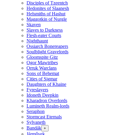
Disciples of Tzeentch
Hedonites of Slaanesh
Helsmiths of Hashut
Maggotkin of Nurgle
Skaven
Slaves to Darkness
Flesh-eater Courts
Nighthaunt
Ossiarch Bonereapers
Soulblight Gravelords
Gloomspite Gitz
Ogor Mawtribes
Orruk Warclans
Sons of Behemat
Cities of Sigmar
Daughters of Khaine
Fyreslayers
Idoneth Deepkin
Kharadron Overlords
Lumineth Realm-lords
Seraphon
Stormcast Eternals
Sylvaneth
Bandák
+
Járművek