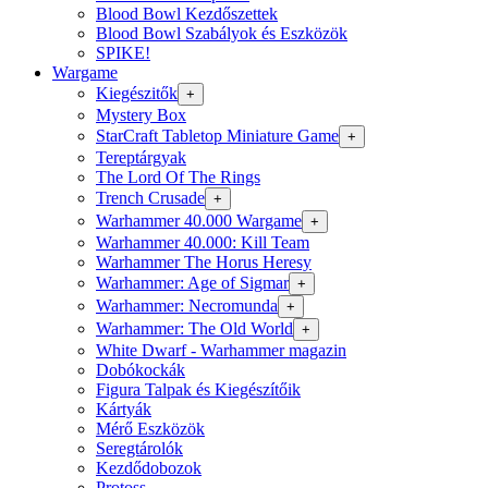
Blood Bowl Kezdőszettek
Blood Bowl Szabályok és Eszközök
SPIKE!
Wargame
Kiegészitők
+
Mystery Box
StarCraft Tabletop Miniature Game
+
Tereptárgyak
The Lord Of The Rings
Trench Crusade
+
Warhammer 40.000 Wargame
+
Warhammer 40.000: Kill Team
Warhammer The Horus Heresy
Warhammer: Age of Sigmar
+
Warhammer: Necromunda
+
Warhammer: The Old World
+
White Dwarf - Warhammer magazin
Dobókockák
Figura Talpak és Kiegészítőik
Kártyák
Mérő Eszközök
Seregtárolók
Kezdődobozok
Protoss