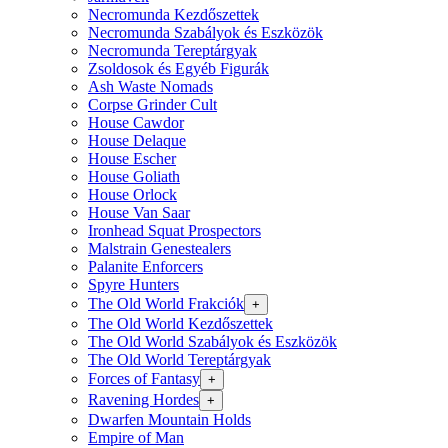
Necromunda Kezdőszettek
Necromunda Szabályok és Eszközök
Necromunda Tereptárgyak
Zsoldosok és Egyéb Figurák
Ash Waste Nomads
Corpse Grinder Cult
House Cawdor
House Delaque
House Escher
House Goliath
House Orlock
House Van Saar
Ironhead Squat Prospectors
Malstrain Genestealers
Palanite Enforcers
Spyre Hunters
The Old World Frakciók
+
The Old World Kezdőszettek
The Old World Szabályok és Eszközök
The Old World Tereptárgyak
Forces of Fantasy
+
Ravening Hordes
+
Dwarfen Mountain Holds
Empire of Man