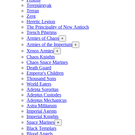
Tereptárgyak
Terran
Zerg
Heretic Legion
The Principality of New Antioch
Trench Pilgrims
Armies of Chaos
+
Armies of the Imperium
+
Xenos Armies
+
Chaos Knights
Chaos Space Marines
Death Guard
Emperor's Children
Thousand Sons
World Eaters
Adepta Sororitas
Adeptus Custodes
Adeptus Mechanicus
Astra Militarum
Imperial Agents
Imperial Knights
Space Marines
+
Black Templars
Blood Angels