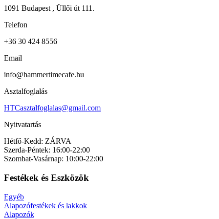
1091 Budapest , Üllői út 111.
Telefon
+36 30 424 8556
Email
info@hammertimecafe.hu
Asztalfoglalás
HTCasztalfoglalas@gmail.com
Nyitvatartás
Hétfő-Kedd: ZÁRVA
Szerda-Péntek: 16:00-22:00
Szombat-Vasárnap: 10:00-22:00
Festékek és Eszközök
Egyéb
Alapozófestékek és lakkok
Alapozók