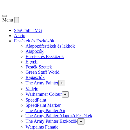
Menu
StarCraft TMG
Akció
Festékek és Eszközök
Alapozófestékek és lakkok
Alapozók
Ecsetek és Eszközök
Egyéb
Festék Szettek
Green Stuff World
Ragasztók
The Army Painter
+
Vallejo
Warhammer Colour
+
SpeedPaint
SpeedPaint Marker
The Army Painter Air
The Army Painter Alapozó Festékek
The Army Painter Eszközök
+
Warpaints Fanatic