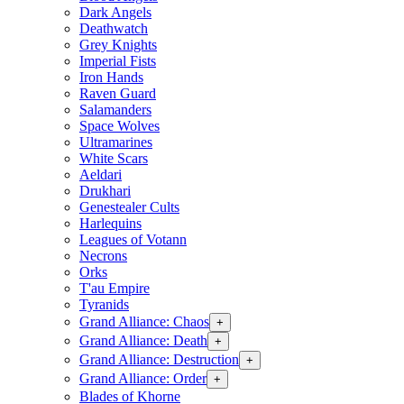
Dark Angels
Deathwatch
Grey Knights
Imperial Fists
Iron Hands
Raven Guard
Salamanders
Space Wolves
Ultramarines
White Scars
Aeldari
Drukhari
Genestealer Cults
Harlequins
Leagues of Votann
Necrons
Orks
T'au Empire
Tyranids
Grand Alliance: Chaos
+
Grand Alliance: Death
+
Grand Alliance: Destruction
+
Grand Alliance: Order
+
Blades of Khorne