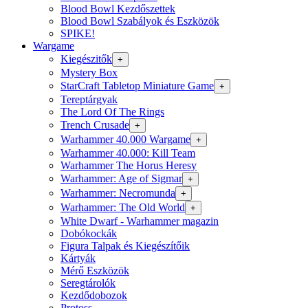
Blood Bowl Kezdőszettek
Blood Bowl Szabályok és Eszközök
SPIKE!
Wargame
Kiegészitők
+
Mystery Box
StarCraft Tabletop Miniature Game
+
Tereptárgyak
The Lord Of The Rings
Trench Crusade
+
Warhammer 40.000 Wargame
+
Warhammer 40.000: Kill Team
Warhammer The Horus Heresy
Warhammer: Age of Sigmar
+
Warhammer: Necromunda
+
Warhammer: The Old World
+
White Dwarf - Warhammer magazin
Dobókockák
Figura Talpak és Kiegészítőik
Kártyák
Mérő Eszközök
Seregtárolók
Kezdődobozok
Protoss