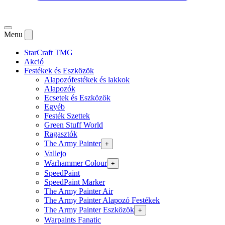
Menu
StarCraft TMG
Akció
Festékek és Eszközök
Alapozófestékek és lakkok
Alapozók
Ecsetek és Eszközök
Egyéb
Festék Szettek
Green Stuff World
Ragasztók
The Army Painter
+
Vallejo
Warhammer Colour
+
SpeedPaint
SpeedPaint Marker
The Army Painter Air
The Army Painter Alapozó Festékek
The Army Painter Eszközök
+
Warpaints Fanatic