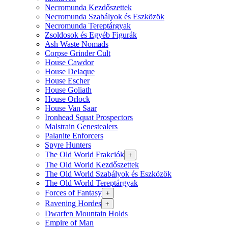
Necromunda Kezdőszettek
Necromunda Szabályok és Eszközök
Necromunda Tereptárgyak
Zsoldosok és Egyéb Figurák
Ash Waste Nomads
Corpse Grinder Cult
House Cawdor
House Delaque
House Escher
House Goliath
House Orlock
House Van Saar
Ironhead Squat Prospectors
Malstrain Genestealers
Palanite Enforcers
Spyre Hunters
The Old World Frakciók
+
The Old World Kezdőszettek
The Old World Szabályok és Eszközök
The Old World Tereptárgyak
Forces of Fantasy
+
Ravening Hordes
+
Dwarfen Mountain Holds
Empire of Man