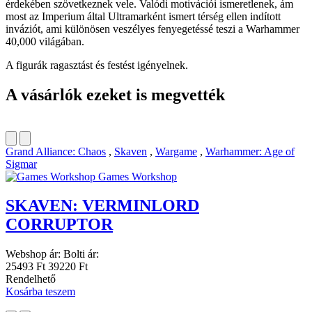
érdekében szövetkeznek vele. Valódi motivációi ismeretlenek, ám
most az Imperium által Ultramarként ismert térség ellen indított
inváziót, ami különösen veszélyes fenyegetéssé teszi a Warhammer
40,000 világában.
A figurák ragasztást és festést igényelnek.
A vásárlók ezeket is megvették
Grand Alliance: Chaos
,
Skaven
,
Wargame
,
Warhammer: Age of
Sigmar
Games Workshop
SKAVEN: VERMINLORD
CORRUPTOR
Webshop ár:
Bolti ár:
25493 Ft
39220 Ft
Rendelhető
Kosárba teszem