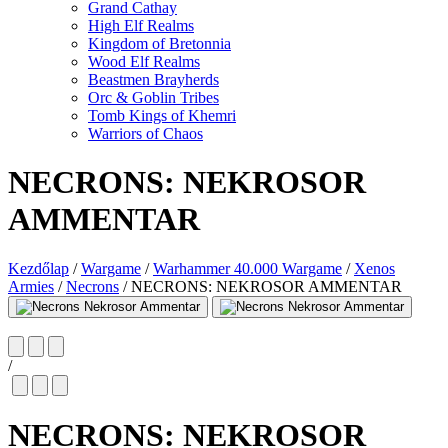
Grand Cathay
High Elf Realms
Kingdom of Bretonnia
Wood Elf Realms
Beastmen Brayherds
Orc & Goblin Tribes
Tomb Kings of Khemri
Warriors of Chaos
NECRONS: NEKROSOR
AMMENTAR
Kezdőlap
/
Wargame
/
Warhammer 40.000 Wargame
/
Xenos
Armies
/
Necrons
/
NECRONS: NEKROSOR AMMENTAR
/
NECRONS: NEKROSOR