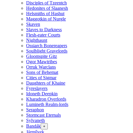
Disciples of Tzeentch
Hedonites of Slaanesh
Helsmiths of Hashut
Maggotkin of Nurgle
Skaven
Slaves to Darkness
Flesh-eater Courts
Nighthaunt
Ossiarch Bonereapers
Soulblight Gravelords
Gloomspite Gitz
Ogor Mawtribes
Orruk Warclans
Sons of Behemat
Cities of Sigmar
Daughters of Khaine
Fyreslayers
Idoneth Deepkin
Kharadron Overlords
Lumineth Realm-lords
Seraphon
Stormcast Eternals
Sylvaneth
Bandák
+
Járművek