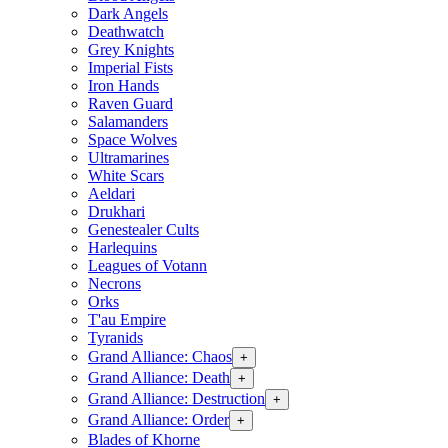
Dark Angels
Deathwatch
Grey Knights
Imperial Fists
Iron Hands
Raven Guard
Salamanders
Space Wolves
Ultramarines
White Scars
Aeldari
Drukhari
Genestealer Cults
Harlequins
Leagues of Votann
Necrons
Orks
T'au Empire
Tyranids
Grand Alliance: Chaos
+
Grand Alliance: Death
+
Grand Alliance: Destruction
+
Grand Alliance: Order
+
Blades of Khorne