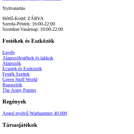
Nyitvatartás
Hétfő-Kedd: ZÁRVA
Szerda-Péntek: 16:00-22:00
Szombat-Vasárnap: 10:00-22:00
Festékek és Eszközök
Egyéb
Alapozófestékek és lakkok
Alapozók
Ecsetek és Eszközök
Festék Szettek
Green Stuff World
Ragasztók
The Army Painter
Regények
Angol nyelvű Warhammer 40.000
Társasjátékok