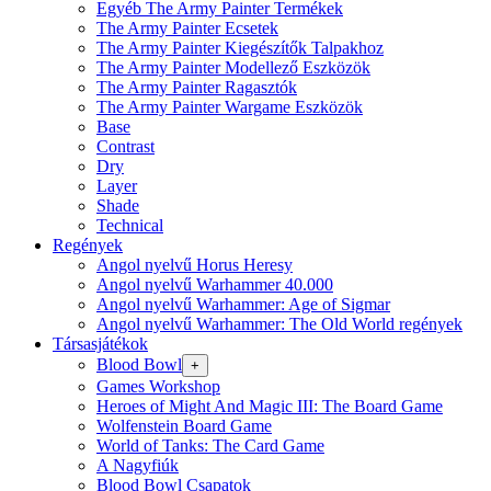
Egyéb The Army Painter Termékek
The Army Painter Ecsetek
The Army Painter Kiegészítők Talpakhoz
The Army Painter Modellező Eszközök
The Army Painter Ragasztók
The Army Painter Wargame Eszközök
Base
Contrast
Dry
Layer
Shade
Technical
Regények
Angol nyelvű Horus Heresy
Angol nyelvű Warhammer 40.000
Angol nyelvű Warhammer: Age of Sigmar
Angol nyelvű Warhammer: The Old World regények
Társasjátékok
Blood Bowl
+
Games Workshop
Heroes of Might And Magic III: The Board Game
Wolfenstein Board Game
World of Tanks: The Card Game
A Nagyfiúk
Blood Bowl Csapatok