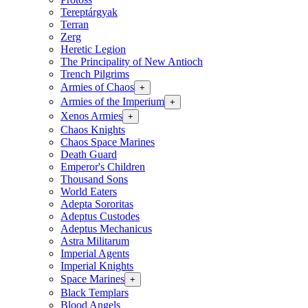
Tereptárgyak
Terran
Zerg
Heretic Legion
The Principality of New Antioch
Trench Pilgrims
Armies of Chaos
+
Armies of the Imperium
+
Xenos Armies
+
Chaos Knights
Chaos Space Marines
Death Guard
Emperor's Children
Thousand Sons
World Eaters
Adepta Sororitas
Adeptus Custodes
Adeptus Mechanicus
Astra Militarum
Imperial Agents
Imperial Knights
Space Marines
+
Black Templars
Blood Angels