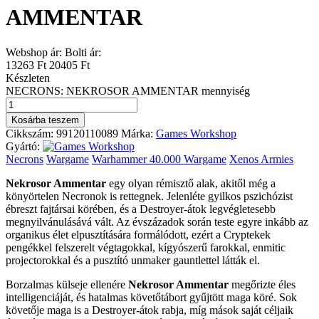
AMMENTAR
Webshop ár:
Bolti ár:
13263 Ft
20405 Ft
Készleten
NECRONS: NEKROSOR AMMENTAR mennyiség
Kosárba teszem
Cikkszám:
99120110089
Márka:
Games Workshop
Gyártó:
Necrons
Wargame
Warhammer 40.000 Wargame
Xenos Armies
Nekrosor Ammentar
egy olyan rémisztő alak, akitől még a
könyörtelen Necronok is rettegnek. Jelenléte gyilkos pszichózist
ébreszt fajtársai körében, és a Destroyer-átok legvégletesebb
megnyilvánulásává vált. Az évszázadok során teste egyre inkább az
organikus élet elpusztítására formálódott, ezért a Cryptekek
pengékkel felszerelt végtagokkal, kígyószerű farokkal, enmitic
projectorokkal és a pusztító unmaker gauntlettel látták el.
Borzalmas külseje ellenére
Nekrosor Ammentar
megőrizte éles
intelligenciáját, és hatalmas követőtábort gyűjtött maga köré. Sok
követője maga is a Destroyer-átok rabja, míg mások saját céljaik