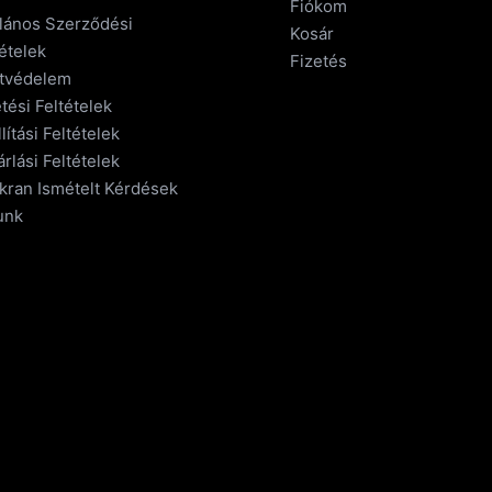
Fiókom
alános Szerződési
Kosár
ételek
Fizetés
tvédelem
tési Feltételek
lítási Feltételek
rlási Feltételek
kran Ismételt Kérdések
unk