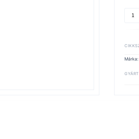
NECR
PSYC
menny
CIKKS
Márka
GYÁRT
Necr