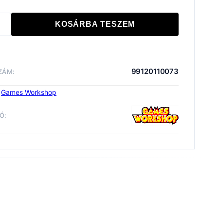
KOSÁRBA TESZEM
ONS:
HOMANCER
iség
99120110073
ZÁM:
:
Games Workshop
Ó:
ons