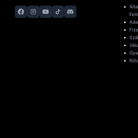
Ált
Felt
Ada
Fize
Szál
Vásá
Gya
Ról