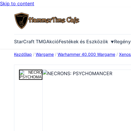
Skip to content
StarCraft TMG
Akció
Festékek és Eszközök
Regény
Kezdőlap
/
Wargame
/
Warhammer 40.000 Wargame
/
Xenos