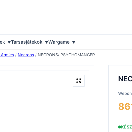
ek
Társasjátékok
Wargame
 Armies
/
Necrons
/
NECRONS: PSYCHOMANCER
NE
Websho
86
KÉS