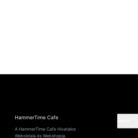
HammerTime Cafe
LINKS
A HammerTime Cafe Hivatalos
Weboldala és Webshopja.