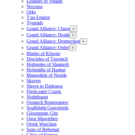
Leagues of Votann
Necrons
Orks
T'au Empire
Tyranids
Grand Alliance: Chaos
+
Grand Alliance: Death
+
Grand Alliance: Destruction
+
Grand Alliance: Order
+
Blades of Khorne
Disciples of Tzeentch
Hedonites of Slaanesh
Helsmiths of Hashut
Maggotkin of Nurgle
Skaven
Slaves to Darkness
Flesh-eater Courts
Nighthaunt
Ossiarch Bonereapers
Soulblight Gravelords
Gloomspite Gitz
Ogor Mawtribes
Orruk Warclans
Sons of Behemat
Cities of Sigmar