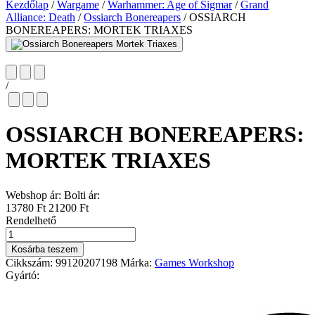
Kezdőlap
/
Wargame
/
Warhammer: Age of Sigmar
/
Grand
Alliance: Death
/
Ossiarch Bonereapers
/
OSSIARCH
BONEREAPERS: MORTEK TRIAXES
/
OSSIARCH BONEREAPERS:
MORTEK TRIAXES
Webshop ár:
Bolti ár:
13780 Ft
21200 Ft
Rendelhető
OSSIARCH
BONEREAPERS:
Kosárba teszem
MORTEK
Cikkszám:
99120207198
Márka:
Games Workshop
TRIAXES
Gyártó:
mennyiség