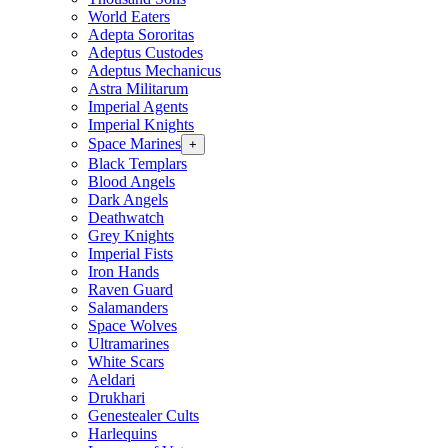
World Eaters
Adepta Sororitas
Adeptus Custodes
Adeptus Mechanicus
Astra Militarum
Imperial Agents
Imperial Knights
Space Marines
+
Black Templars
Blood Angels
Dark Angels
Deathwatch
Grey Knights
Imperial Fists
Iron Hands
Raven Guard
Salamanders
Space Wolves
Ultramarines
White Scars
Aeldari
Drukhari
Genestealer Cults
Harlequins