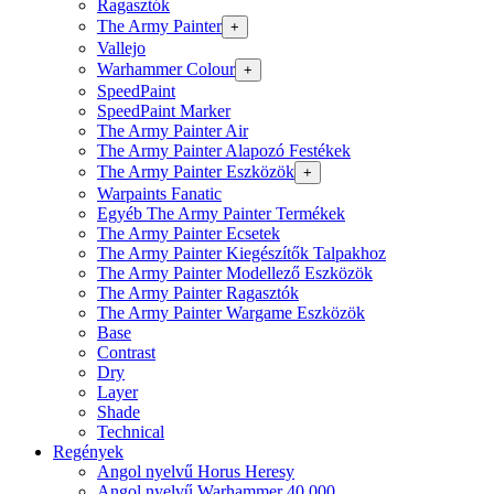
Ragasztók
The Army Painter
+
Vallejo
Warhammer Colour
+
SpeedPaint
SpeedPaint Marker
The Army Painter Air
The Army Painter Alapozó Festékek
The Army Painter Eszközök
+
Warpaints Fanatic
Egyéb The Army Painter Termékek
The Army Painter Ecsetek
The Army Painter Kiegészítők Talpakhoz
The Army Painter Modellező Eszközök
The Army Painter Ragasztók
The Army Painter Wargame Eszközök
Base
Contrast
Dry
Layer
Shade
Technical
Regények
Angol nyelvű Horus Heresy
Angol nyelvű Warhammer 40.000