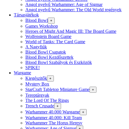
Angol nyelvű Warhammer: Age of Sigmar
Angol nyelvű Warhammer: The Old World regények
Társasjátékok
Blood Bowl
+
Games Workshop
Heroes of Might And Magic III: The Board Game
Wolfenstein Board Game
World of Tanks: The Card Game
A Nagyfiúk
Blood Bowl Csapatok
Blood Bowl Kezdőszettek
Blood Bowl Szabályok és Eszközök
SPIKE!
Wargame
Kiegészitők
+
Mystery Box
StarCraft Tabletop Miniature Game
+
Tereptárgyak
The Lord Of The Rings
Trench Crusade
+
Warhammer 40.000 Wargame
+
Warhammer 40.000: Kill Team
Warhammer The Horus Heresy
Warhammer: Age of Sigmar
+