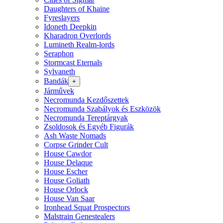
Daughters of Khaine
Fyreslayers
Idoneth Deepkin
Kharadron Overlords
Lumineth Realm-lords
Seraphon
Stormcast Eternals
Sylvaneth
Bandák
+
Járművek
Necromunda Kezdőszettek
Necromunda Szabályok és Eszközök
Necromunda Tereptárgyak
Zsoldosok és Egyéb Figurák
Ash Waste Nomads
Corpse Grinder Cult
House Cawdor
House Delaque
House Escher
House Goliath
House Orlock
House Van Saar
Ironhead Squat Prospectors
Malstrain Genestealers