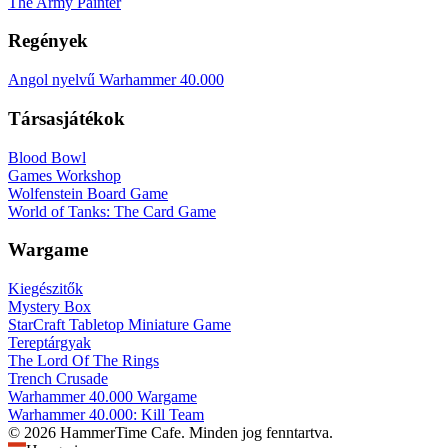
The Army Painter
Regények
Angol nyelvű Warhammer 40.000
Társasjátékok
Blood Bowl
Games Workshop
Wolfenstein Board Game
World of Tanks: The Card Game
Wargame
Kiegészitők
Mystery Box
StarCraft Tabletop Miniature Game
Tereptárgyak
The Lord Of The Rings
Trench Crusade
Warhammer 40.000 Wargame
Warhammer 40.000: Kill Team
© 2026 HammerTime Cafe. Minden jog fenntartva.