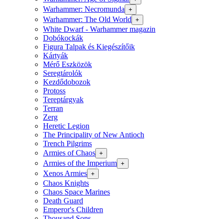
Warhammer: Necromunda
+
Warhammer: The Old World
+
White Dwarf - Warhammer magazin
Dobókockák
Figura Talpak és Kiegészítőik
Kártyák
Mérő Eszközök
Seregtárolók
Kezdődobozok
Protoss
Tereptárgyak
Terran
Zerg
Heretic Legion
The Principality of New Antioch
Trench Pilgrims
Armies of Chaos
+
Armies of the Imperium
+
Xenos Armies
+
Chaos Knights
Chaos Space Marines
Death Guard
Emperor's Children
Thousand Sons