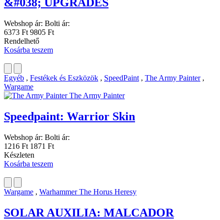
&#038; UPGRADES
Webshop ár:
Bolti ár:
6373 Ft
9805 Ft
Rendelhető
Kosárba teszem
Egyéb
,
Festékek és Eszközök
,
SpeedPaint
,
The Army Painter
,
Wargame
The Army Painter
Speedpaint: Warrior Skin
Webshop ár:
Bolti ár:
1216 Ft
1871 Ft
Készleten
Kosárba teszem
Wargame
,
Warhammer The Horus Heresy
SOLAR AUXILIA: MALCADOR