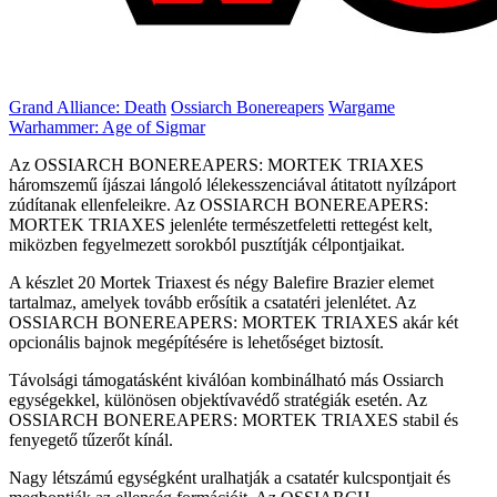
Grand Alliance: Death
Ossiarch Bonereapers
Wargame
Warhammer: Age of Sigmar
Az OSSIARCH BONEREAPERS: MORTEK TRIAXES
háromszemű íjászai lángoló lélekesszenciával átitatott nyílzáport
zúdítanak ellenfeleikre. Az OSSIARCH BONEREAPERS:
MORTEK TRIAXES jelenléte természetfeletti rettegést kelt,
miközben fegyelmezett sorokból pusztítják célpontjaikat.
A készlet 20 Mortek Triaxest és négy Balefire Brazier elemet
tartalmaz, amelyek tovább erősítik a csatatéri jelenlétet. Az
OSSIARCH BONEREAPERS: MORTEK TRIAXES akár két
opcionális bajnok megépítésére is lehetőséget biztosít.
Távolsági támogatásként kiválóan kombinálható más Ossiarch
egységekkel, különösen objektívavédő stratégiák esetén. Az
OSSIARCH BONEREAPERS: MORTEK TRIAXES stabil és
fenyegető tűzerőt kínál.
Nagy létszámú egységként uralhatják a csatatér kulcspontjait és