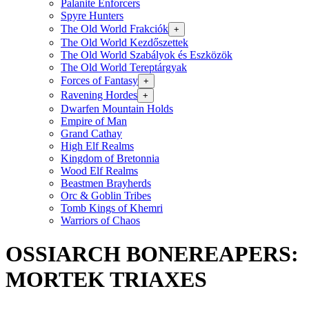
Palanite Enforcers
Spyre Hunters
The Old World Frakciók
+
The Old World Kezdőszettek
The Old World Szabályok és Eszközök
The Old World Tereptárgyak
Forces of Fantasy
+
Ravening Hordes
+
Dwarfen Mountain Holds
Empire of Man
Grand Cathay
High Elf Realms
Kingdom of Bretonnia
Wood Elf Realms
Beastmen Brayherds
Orc & Goblin Tribes
Tomb Kings of Khemri
Warriors of Chaos
OSSIARCH BONEREAPERS:
MORTEK TRIAXES