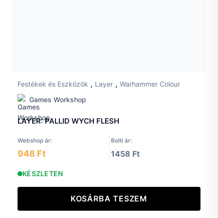
,
,
Festékek és Eszközök
Layer
Warhammer Colour
Games Workshop
LAYER: PALLID WYCH FLESH
Webshop ár:
Bolti ár:
948 Ft
1458 Ft
KÉSZLETEN
KOSÁRBA TESZEM