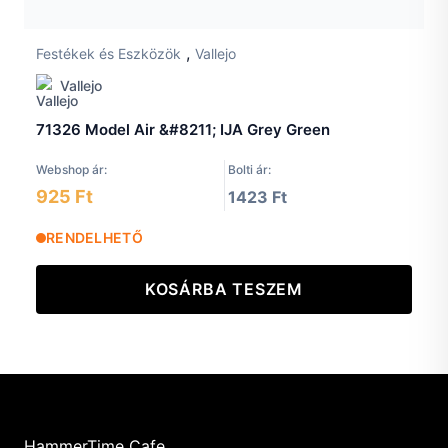
,
Festékek és Eszközök
Vallejo
Vallejo
71326 Model Air &#8211; IJA Grey Green
Webshop ár:
Bolti ár:
925 Ft
1423 Ft
RENDELHETŐ
KOSÁRBA TESZEM
HammerTime Cafe