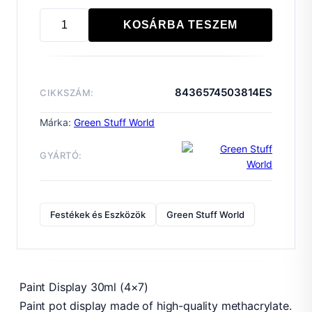
KOSÁRBA TESZEM
Paint
Display
30ml
(4x7)
8436574503814ES
CIKKSZÁM:
mennyiség
Márka:
Green Stuff World
GYÁRTÓ:
Festékek és Eszközök
Green Stuff World
Paint Display 30ml (4×7)
Paint pot display made of high-quality methacrylate.