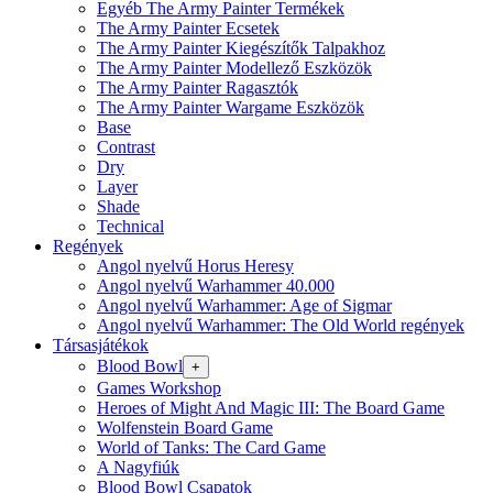
Egyéb The Army Painter Termékek
The Army Painter Ecsetek
The Army Painter Kiegészítők Talpakhoz
The Army Painter Modellező Eszközök
The Army Painter Ragasztók
The Army Painter Wargame Eszközök
Base
Contrast
Dry
Layer
Shade
Technical
Regények
Angol nyelvű Horus Heresy
Angol nyelvű Warhammer 40.000
Angol nyelvű Warhammer: Age of Sigmar
Angol nyelvű Warhammer: The Old World regények
Társasjátékok
Blood Bowl
+
Games Workshop
Heroes of Might And Magic III: The Board Game
Wolfenstein Board Game
World of Tanks: The Card Game
A Nagyfiúk
Blood Bowl Csapatok