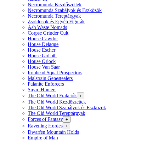
Necromunda Kezdőszettek
Necromunda Szabályok és Eszközök
Necromunda Tereptárgyak
Zsoldosok és Egyéb Figurák
Ash Waste Nomads
Corpse Grinder Cult
House Cawdor
House Delaque
House Escher
House Goliath
House Orlock
House Van Saar
Ironhead Squat Prospectors
Malstrain Genestealers
Palanite Enforcers
Spyre Hunters
The Old World Frakciók
+
The Old World Kezdőszettek
The Old World Szabályok és Eszközök
The Old World Tereptárgyak
Forces of Fantasy
+
Ravening Hordes
+
Dwarfen Mountain Holds
Empire of Man