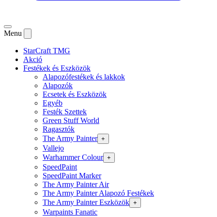
Menu
StarCraft TMG
Akció
Festékek és Eszközök
Alapozófestékek és lakkok
Alapozók
Ecsetek és Eszközök
Egyéb
Festék Szettek
Green Stuff World
Ragasztók
The Army Painter
+
Vallejo
Warhammer Colour
+
SpeedPaint
SpeedPaint Marker
The Army Painter Air
The Army Painter Alapozó Festékek
The Army Painter Eszközök
+
Warpaints Fanatic