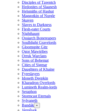
Disciples of Tzeentch
Hedonites of Slaanesh
Helsmiths of Hashut
Maggotkin of Nurgle
Skaven
Slaves to Darkness
Flesh-eater Courts
Nighthaunt
Ossiarch Bonereapers
Soulblight Gravelords
Gloomspite Gitz
Ogor Mawtribes
Orruk Warclans
Sons of Behemat
Cities of Sigmar
Daughters of Khaine
Fyreslayers
Idoneth Deepkin
Kharadron Overlords
Lumineth Realm-lords
Seraphon
Stormcast Eternals
Sylvaneth
Bandák
+
Járművek