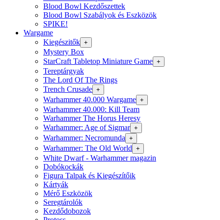
Blood Bowl Kezdőszettek
Blood Bowl Szabályok és Eszközök
SPIKE!
Wargame
Kiegészitők
+
Mystery Box
StarCraft Tabletop Miniature Game
+
Tereptárgyak
The Lord Of The Rings
Trench Crusade
+
Warhammer 40.000 Wargame
+
Warhammer 40.000: Kill Team
Warhammer The Horus Heresy
Warhammer: Age of Sigmar
+
Warhammer: Necromunda
+
Warhammer: The Old World
+
White Dwarf - Warhammer magazin
Dobókockák
Figura Talpak és Kiegészítőik
Kártyák
Mérő Eszközök
Seregtárolók
Kezdődobozok
Protoss