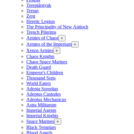
Tereptárgyak
Terran
Zerg
Heretic Legion
The Principality of New Antioch
Trench Pilgrims
Armies of Chaos
+
Armies of the Imperium
+
Xenos Armies
+
Chaos Knights
Chaos Space Marines
Death Guard
Emperor's Children
Thousand Sons
World Eaters
Adepta Sororitas
Adeptus Custodes
Adeptus Mechanicus
Astra Militarum
Imperial Agents
Imperial Knights
Space Marines
+
Black Templars
Blood Angels