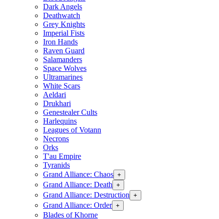
Dark Angels
Deathwatch
Grey Knights
Imperial Fists
Iron Hands
Raven Guard
Salamanders
Space Wolves
Ultramarines
White Scars
Aeldari
Drukhari
Genestealer Cults
Harlequins
Leagues of Votann
Necrons
Orks
T'au Empire
Tyranids
Grand Alliance: Chaos
+
Grand Alliance: Death
+
Grand Alliance: Destruction
+
Grand Alliance: Order
+
Blades of Khorne