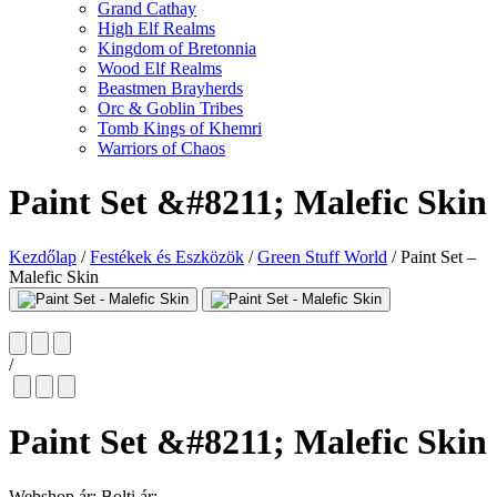
Grand Cathay
High Elf Realms
Kingdom of Bretonnia
Wood Elf Realms
Beastmen Brayherds
Orc & Goblin Tribes
Tomb Kings of Khemri
Warriors of Chaos
Paint Set &#8211; Malefic Skin
Kezdőlap
/
Festékek és Eszközök
/
Green Stuff World
/
Paint Set –
Malefic Skin
/
Paint Set &#8211; Malefic Skin
Webshop ár:
Bolti ár: