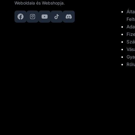
Weboldala és Webshopja.
Ált
Felt
Ada
Fize
Szál
Vásá
Gya
Ról