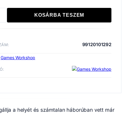
KOSÁRBA TESZEM
N
D
AAN
E
99120101292
ZÁM:
iség
:
Games Workshop
Ó:
n Guard
Wargame
állja a helyét és számtalan háborúban vett már