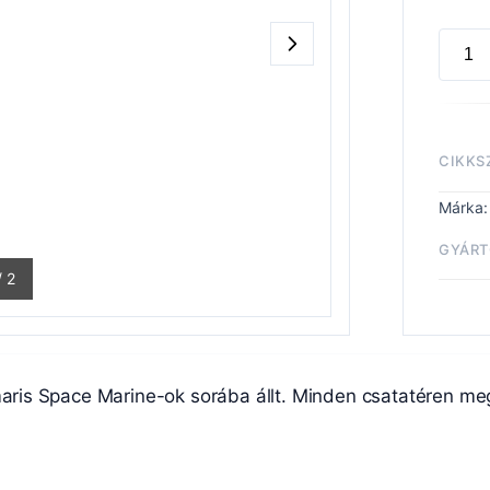
RAVE
GUAR
KAYV
SHRIK
CIKKS
menny
Márka
GYÁRT
/
2
Rave
is Space Marine-ok sorába állt. Minden csatatéren meg