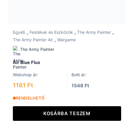
,
,
,
Egyéb
Festékek és Eszközök
The Army Painter
,
The Army Painter Air
Wargame
The Army Painter
Air Blue Flux
Webshop ár:
Bolti ár:
1161 Ft
1548 Ft
RENDELHETŐ
KOSÁRBA TESZEM