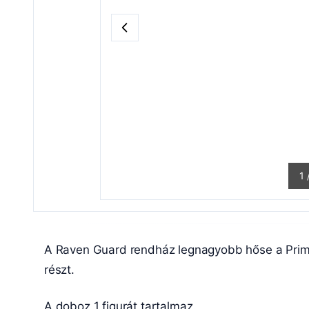
1
A Raven Guard rendház legnagyobb hőse a Primar
részt.
A doboz 1 figurát tartalmaz.