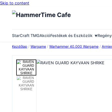
Skip to content
StarCraft TMG
Akció
Festékek és Eszközök
Regény
Kezdőlap
/
Wargame
/
Warhammer 40.000 Wargame
/
Armie