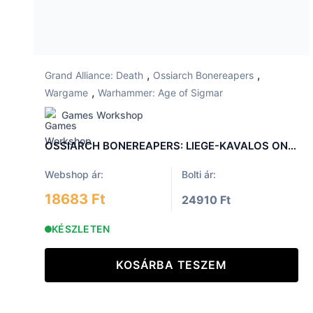
,
,
Grand Alliance: Death
Ossiarch Bonereapers
,
Wargame
Warhammer: Age of Sigmar
Games Workshop
OSSIARCH BONEREAPERS: LIEGE-KAVALOS ON WAR CHARIOT
Webshop ár:
Bolti ár:
18683 Ft
24910 Ft
KÉSZLETEN
KOSÁRBA TESZEM