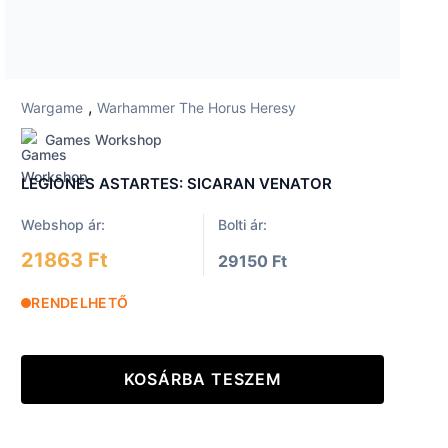
,
Wargame
Warhammer The Horus Heresy
Games Workshop
LEGIONES ASTARTES: SICARAN VENATOR
Webshop ár:
Bolti ár:
21863 Ft
29150 Ft
RENDELHETŐ
KOSÁRBA TESZEM