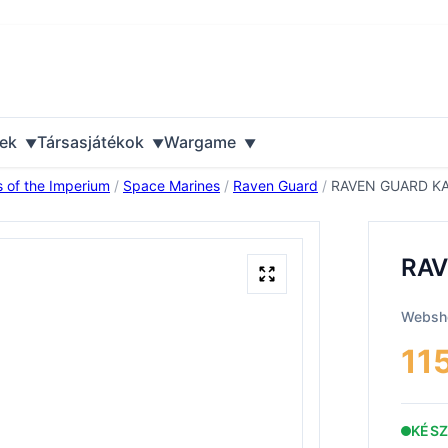
ek
Társasjátékok
Wargame
s of the Imperium
/
Space Marines
/
Raven Guard
/
RAVEN GUARD KA
RAV
Websho
11
KÉS