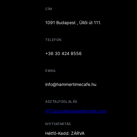
CÍM
1091 Budapest , Üllői út 111.
TELEFON
+36 30 424 8556
EMAIL
info@hammertimecafe.hu
ASZTALFOGLALÁS
HTCasztalfoglalas@gmail.com
NYITVATARTÁS
Hétfő-Kedd: ZÁRVA