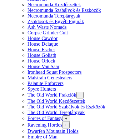
Necromunda Kezdőszettek
Necromunda Szabályok és Eszközök
Necromunda Tereptárgyak
Zsoldosok és Egyéb Figurák
Ash Waste Nomads
Corpse Grinder Cult
House Cawdor
House Delaque
House Escher
House Goliath
House Orlock
House Van Saar
Ironhead Squat Prospectors
Malstrain Genestealers
Palanite Enforcers
Spyre Hunters
The Old World Frakciók
+
The Old World Kezdőszettek
The Old World Szabályok és Eszközök
The Old World Tereptárgyak
Forces of Fantasy
+
Ravening Hordes
+
Dwarfen Mountain Holds
Empire of Man