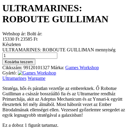
ULTRAMARINES:
ROBOUTE GUILLIMAN
Webshop ár:
Bolti ár:
15330 Ft
23585 Ft
Készleten
ULTRAMARINES: ROBOUTE GUILLIMAN mennyiség
Kosárba teszem
Cikkszám:
99120101327
Márka:
Games Workshop
Gyártó:
Ultramarines
Wargame
Stratéga, hős és páratlan vezetője az embereknek. Ő Robotue
Guilliman a császár bosszúálló fia és az Ultramarine rendház
Primarchája, akit az Adeptus Mechanicum és az Ynnari-k együtt
élesztettek fel mély álmából. Most háborút vezet az Ember
Birodalmának ellenségei ellen. Vezessed győzelemre seregedet az
egyik legnagyobb stratégával a galaxisban!
Ez a doboz 1 figurát tartamaz.