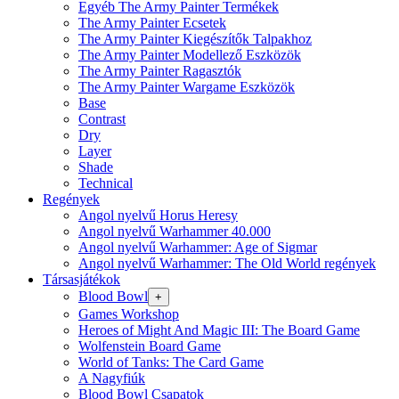
Egyéb The Army Painter Termékek
The Army Painter Ecsetek
The Army Painter Kiegészítők Talpakhoz
The Army Painter Modellező Eszközök
The Army Painter Ragasztók
The Army Painter Wargame Eszközök
Base
Contrast
Dry
Layer
Shade
Technical
Regények
Angol nyelvű Horus Heresy
Angol nyelvű Warhammer 40.000
Angol nyelvű Warhammer: Age of Sigmar
Angol nyelvű Warhammer: The Old World regények
Társasjátékok
Blood Bowl
+
Games Workshop
Heroes of Might And Magic III: The Board Game
Wolfenstein Board Game
World of Tanks: The Card Game
A Nagyfiúk
Blood Bowl Csapatok