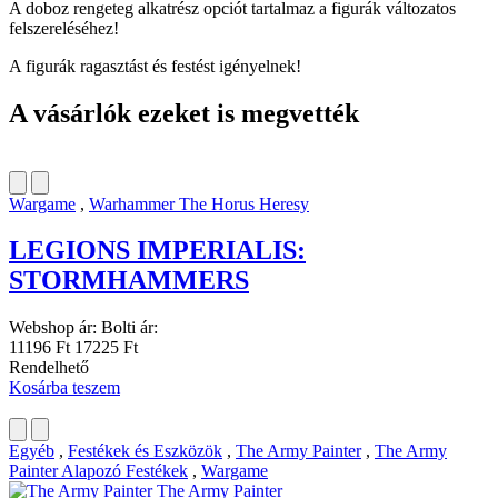
A doboz rengeteg alkatrész opciót tartalmaz a figurák változatos
felszereléséhez!
A figurák ragasztást és festést igényelnek!
A vásárlók ezeket is megvették
Wargame
,
Warhammer The Horus Heresy
LEGIONS IMPERIALIS:
STORMHAMMERS
Webshop ár:
Bolti ár:
11196 Ft
17225 Ft
Rendelhető
Kosárba teszem
Egyéb
,
Festékek és Eszközök
,
The Army Painter
,
The Army
Painter Alapozó Festékek
,
Wargame
The Army Painter