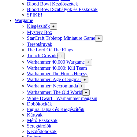
Blood Bowl Kezdőszettek
Blood Bowl Szabályok és Eszközök
SPIKE!
Wargame
Kiegészitők
+
Mystery Box
StarCraft Tabletop Miniature Game
+
Tereptárgyak
The Lord Of The Rings
Trench Crusade
+
Warhammer 40.000 Wargame
+
Warhammer 40.000: Kill Team
Warhammer The Horus Heresy
Warhammer: Age of Sigmar
+
Warhammer: Necromunda
+
Warhammer: The Old World
+
White Dwarf - Warhammer magazin
Dobókockák
Figura Talpak és Kiegészítőik
Kártyák
Mérő Eszközök
Seregtárolók
Kezdődobozok
Protoss