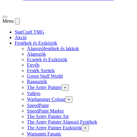
Menu
StarCraft TMG
Akció
Festékek és Eszközök
Alapozófestékek és lakkok
Alapozók
Ecsetek és Eszközök
Egyéb
Festék Szettek
Green Stuff World
Ragasztók
The Army Painter
+
Vallejo
Warhammer Colour
+
SpeedPaint
SpeedPaint Marker
The Army Painter Air
The Army Painter Alapozó Festékek
The Army Painter Eszközök
+
Warpaints Fanatic