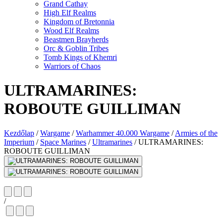
Grand Cathay
High Elf Realms
Kingdom of Bretonnia
Wood Elf Realms
Beastmen Brayherds
Orc & Goblin Tribes
Tomb Kings of Khemri
Warriors of Chaos
ULTRAMARINES:
ROBOUTE GUILLIMAN
Kezdőlap
/
Wargame
/
Warhammer 40.000 Wargame
/
Armies of the
Imperium
/
Space Marines
/
Ultramarines
/
ULTRAMARINES:
ROBOUTE GUILLIMAN
/