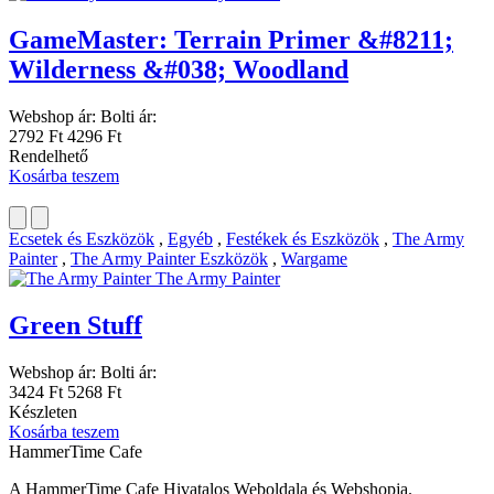
GameMaster: Terrain Primer &#8211;
Wilderness &#038; Woodland
Webshop ár:
Bolti ár:
2792 Ft
4296 Ft
Rendelhető
Kosárba teszem
Ecsetek és Eszközök
,
Egyéb
,
Festékek és Eszközök
,
The Army
Painter
,
The Army Painter Eszközök
,
Wargame
The Army Painter
Green Stuff
Webshop ár:
Bolti ár:
3424 Ft
5268 Ft
Készleten
Kosárba teszem
HammerTime Cafe
A HammerTime Cafe Hivatalos Weboldala és Webshopja.