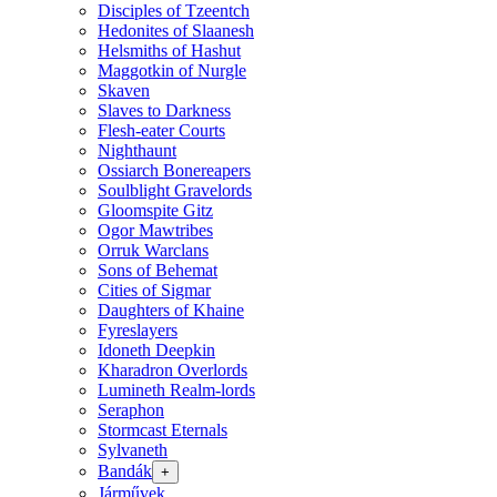
Disciples of Tzeentch
Hedonites of Slaanesh
Helsmiths of Hashut
Maggotkin of Nurgle
Skaven
Slaves to Darkness
Flesh-eater Courts
Nighthaunt
Ossiarch Bonereapers
Soulblight Gravelords
Gloomspite Gitz
Ogor Mawtribes
Orruk Warclans
Sons of Behemat
Cities of Sigmar
Daughters of Khaine
Fyreslayers
Idoneth Deepkin
Kharadron Overlords
Lumineth Realm-lords
Seraphon
Stormcast Eternals
Sylvaneth
Bandák
+
Járművek