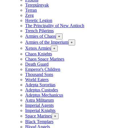
Tereptárgyak
Terran
Zerg
Heretic Legion
The Principality of New Antioch
Trench Pilgrims
Armies of Chaos
+
Armies of the Imperium
+
Xenos Armies
+
Chaos Knights
Chaos Space Marines
Death Guard
Emperor's Children
Thousand Sons
World Eaters
Adepta Sororitas
Adeptus Custodes
Adeptus Mechanicus
Astra Militarum
Imperial Agents
Imperial Knights
Space Marines
+
Black Templars
Blood Angels