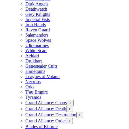
Dark Angels
Deathwatch
Grey Knights
Imperial Fists
Iron Hands
Raven Guard
Salamanders
Space Wolves
Ultramarines
White Scars
Aeldari
Drukhari
Genestealer Cults
Harlequins
Leagues of Votann
Necrons
Orks
T'au Empire
Tyranids
Grand Alliance: Chaos
+
Grand Alliance: Death
+
Grand Alliance: Destruction
+
Grand Alliance: Order
+
Blades of Khorne