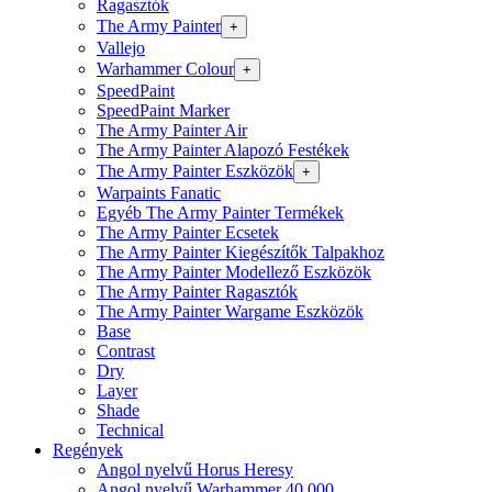
Ragasztók
The Army Painter
+
Vallejo
Warhammer Colour
+
SpeedPaint
SpeedPaint Marker
The Army Painter Air
The Army Painter Alapozó Festékek
The Army Painter Eszközök
+
Warpaints Fanatic
Egyéb The Army Painter Termékek
The Army Painter Ecsetek
The Army Painter Kiegészítők Talpakhoz
The Army Painter Modellező Eszközök
The Army Painter Ragasztók
The Army Painter Wargame Eszközök
Base
Contrast
Dry
Layer
Shade
Technical
Regények
Angol nyelvű Horus Heresy
Angol nyelvű Warhammer 40.000