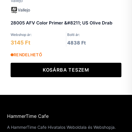
Vallejo
Vallejo
28005 AFV Color Primer &#8211; US Olive Drab
Webshop ár:
Bolti ár:
3145 Ft
4838 Ft
RENDELHETŐ
KOSÁRBA TESZEM
HammerTime Cafe
A HammerTime Cafe Hivatalos Weboldala és Webshopja.