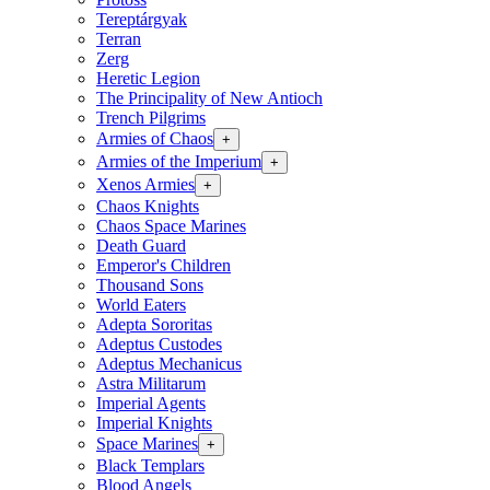
Tereptárgyak
Terran
Zerg
Heretic Legion
The Principality of New Antioch
Trench Pilgrims
Armies of Chaos
+
Armies of the Imperium
+
Xenos Armies
+
Chaos Knights
Chaos Space Marines
Death Guard
Emperor's Children
Thousand Sons
World Eaters
Adepta Sororitas
Adeptus Custodes
Adeptus Mechanicus
Astra Militarum
Imperial Agents
Imperial Knights
Space Marines
+
Black Templars
Blood Angels