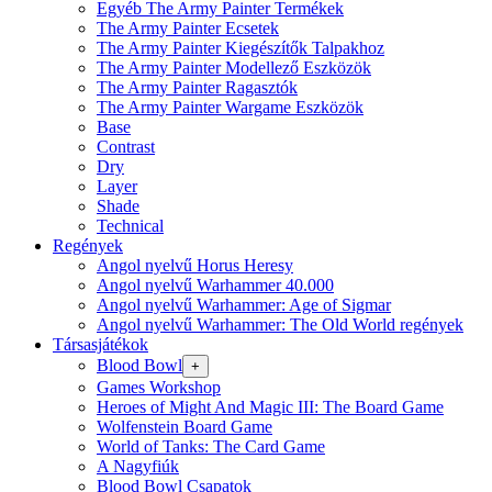
Egyéb The Army Painter Termékek
The Army Painter Ecsetek
The Army Painter Kiegészítők Talpakhoz
The Army Painter Modellező Eszközök
The Army Painter Ragasztók
The Army Painter Wargame Eszközök
Base
Contrast
Dry
Layer
Shade
Technical
Regények
Angol nyelvű Horus Heresy
Angol nyelvű Warhammer 40.000
Angol nyelvű Warhammer: Age of Sigmar
Angol nyelvű Warhammer: The Old World regények
Társasjátékok
Blood Bowl
+
Games Workshop
Heroes of Might And Magic III: The Board Game
Wolfenstein Board Game
World of Tanks: The Card Game
A Nagyfiúk
Blood Bowl Csapatok