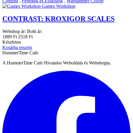
Contrast
,
Festékek és Eszközök
,
Warhammer Colour
Games Workshop
CONTRAST: KROXIGOR SCALES
Webshop ár:
Bolti ár:
1889 Ft
2518 Ft
Készleten
Kosárba teszem
HammerTime Cafe
A HammerTime Cafe Hivatalos Weboldala és Webshopja.