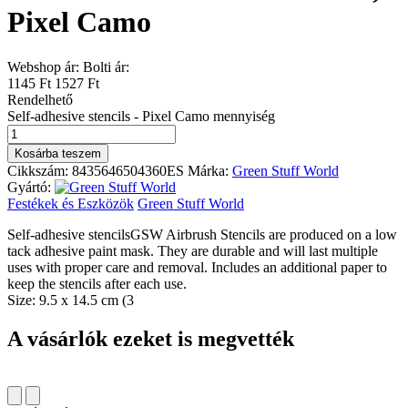
Pixel Camo
Webshop ár:
Bolti ár:
1145 Ft
1527 Ft
Rendelhető
Self-adhesive stencils - Pixel Camo mennyiség
Kosárba teszem
Cikkszám:
8435646504360ES
Márka:
Green Stuff World
Gyártó:
Festékek és Eszközök
Green Stuff World
Self-adhesive stencilsGSW Airbrush Stencils are produced on a low
tack adhesive paint mask. They are durable and will last multiple
uses with proper care and removal. Includes an additional paper to
keep the stencils after each use.
Size: 9.5 x 14.5 cm (3
A vásárlók ezeket is megvették