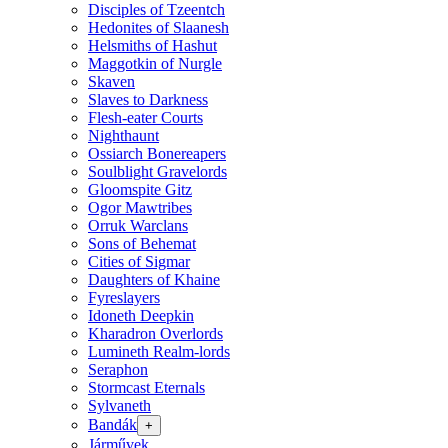
Disciples of Tzeentch
Hedonites of Slaanesh
Helsmiths of Hashut
Maggotkin of Nurgle
Skaven
Slaves to Darkness
Flesh-eater Courts
Nighthaunt
Ossiarch Bonereapers
Soulblight Gravelords
Gloomspite Gitz
Ogor Mawtribes
Orruk Warclans
Sons of Behemat
Cities of Sigmar
Daughters of Khaine
Fyreslayers
Idoneth Deepkin
Kharadron Overlords
Lumineth Realm-lords
Seraphon
Stormcast Eternals
Sylvaneth
Bandák
+
Járművek