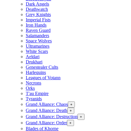
Dark Angels
Deathwatch
Grey Knights
Imperial Fists
Iron Hands
Raven Guard
Salamanders
Space Wolves
Ultramarines
White Scars
Aeldari
Drukhari
Genestealer Cults
Harlequins
Leagues of Votann
Necrons
Orks
T'au Empire
Tyranids
Grand Alliance: Chaos
+
Grand Alliance: Death
+
Grand Alliance: Destruction
+
Grand Alliance: Order
+
Blades of Khorne