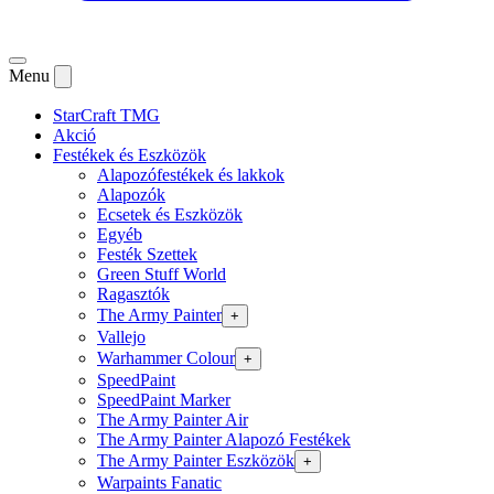
Menu
StarCraft TMG
Akció
Festékek és Eszközök
Alapozófestékek és lakkok
Alapozók
Ecsetek és Eszközök
Egyéb
Festék Szettek
Green Stuff World
Ragasztók
The Army Painter
+
Vallejo
Warhammer Colour
+
SpeedPaint
SpeedPaint Marker
The Army Painter Air
The Army Painter Alapozó Festékek
The Army Painter Eszközök
+
Warpaints Fanatic