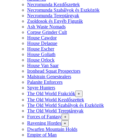
Necromunda Kezdőszettek
Necromunda Szabályok és Eszközök
Necromunda Tereptárgyak
Zsoldosok és Egyéb Figurák
Ash Waste Nomads
Corpse Grinder Cult
House Cawdor
House Delaque
House Escher
House Goliath
House Orlock
House Van Saar
Ironhead Squat Prospectors
Malstrain Genestealers
Palanite Enforcers
Spyre Hunters
The Old World Frakciók
+
The Old World Kezdőszettek
The Old World Szabályok és Eszközök
The Old World Tereptárgyak
Forces of Fantasy
+
Ravening Hordes
+
Dwarfen Mountain Holds
Empire of Man