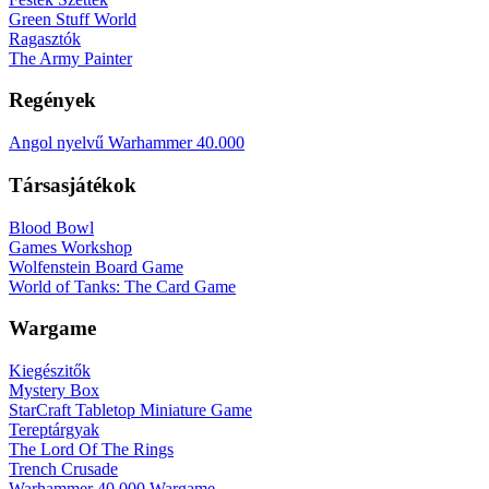
Green Stuff World
Ragasztók
The Army Painter
Regények
Angol nyelvű Warhammer 40.000
Társasjátékok
Blood Bowl
Games Workshop
Wolfenstein Board Game
World of Tanks: The Card Game
Wargame
Kiegészitők
Mystery Box
StarCraft Tabletop Miniature Game
Tereptárgyak
The Lord Of The Rings
Trench Crusade
Warhammer 40.000 Wargame