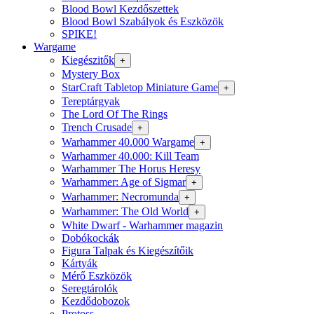
Blood Bowl Kezdőszettek
Blood Bowl Szabályok és Eszközök
SPIKE!
Wargame
Kiegészitők
+
Mystery Box
StarCraft Tabletop Miniature Game
+
Tereptárgyak
The Lord Of The Rings
Trench Crusade
+
Warhammer 40.000 Wargame
+
Warhammer 40.000: Kill Team
Warhammer The Horus Heresy
Warhammer: Age of Sigmar
+
Warhammer: Necromunda
+
Warhammer: The Old World
+
White Dwarf - Warhammer magazin
Dobókockák
Figura Talpak és Kiegészítőik
Kártyák
Mérő Eszközök
Seregtárolók
Kezdődobozok
Protoss