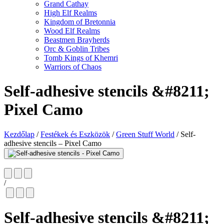
Grand Cathay
High Elf Realms
Kingdom of Bretonnia
Wood Elf Realms
Beastmen Brayherds
Orc & Goblin Tribes
Tomb Kings of Khemri
Warriors of Chaos
Self-adhesive stencils &#8211;
Pixel Camo
Kezdőlap
/
Festékek és Eszközök
/
Green Stuff World
/
Self-
adhesive stencils – Pixel Camo
/
Self-adhesive stencils &#8211;