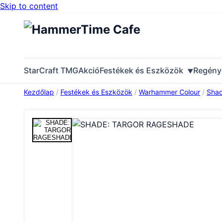
Skip to content
StarCraft TMG
Akció
Festékek és Eszközök
Regény
Kezdőlap
/
Festékek és Eszközök
/
Warhammer Colour
/
Sha