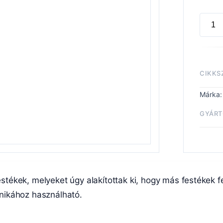
SHAD
TARG
RAGE
menny
CIKKS
Márka
GYÁRT
Fest
festékek, melyeket úgy alakítottak ki, hogy más festékek f
nikához használható.