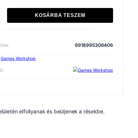
KOSÁRBA TESZEM
E:
OR
SHADE
iség
9918995306406
ZÁM:
:
Games Workshop
Ó:
ékek és Eszközök
Shade
Warhammer Colour
elületén elfollyanak és beüljenek a résekbe.