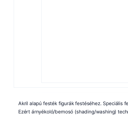
Akril alapú festék figurák festéséhez. Speciális 
Ezért árnyékoló/bemosó (shading/washing) tech