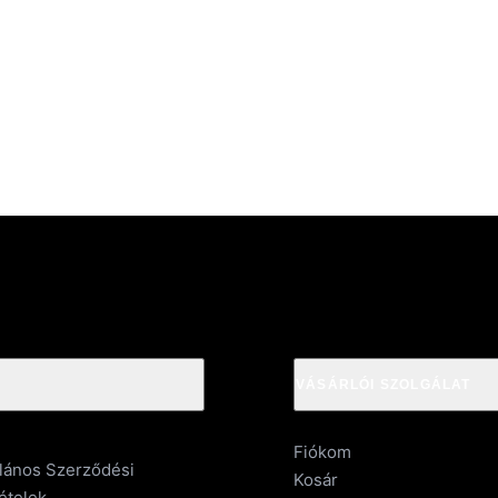
VÁSÁRLÓI SZOLGÁLAT
Fiókom
alános Szerződési
Kosár
ételek