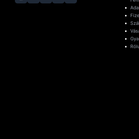
Ada
Fize
Szál
Vásá
Gya
Ról