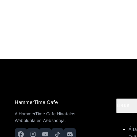
HammerTime Cafe
LINKS
A HammerTime Cafe Hivatalos
Weboldala és Webshopja.
Ált
Felt