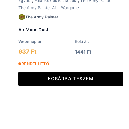
,
,
,
Egyéb
Festékek és Eszközök
The Army Painter
,
The Army Painter Air
Wargame
The Army Painter
Air Moon Dust
Webshop ár:
Bolti ár:
937 Ft
1441 Ft
RENDELHETŐ
KOSÁRBA TESZEM