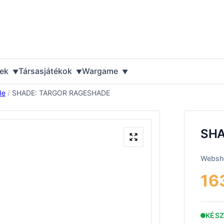
ek
Társasjátékok
Wargame
de
/
SHADE: TARGOR RAGESHADE
SHA
Websho
16
KÉS